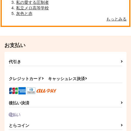
私の愛する圧制者
こぼれ落ちる青。
一番星に答え合わせ
きみはボクの。
私立メロ高等学校
神羅
ずっと夏
神羅
灰色と赤
もっとみる
660
1,100
787
円
円
円
（税込）
（税込）
（税込）
昼神幸郎
五条悟×夏油傑
五条悟×夏油傑
サンプル
サンプル
サンプル
お支払い
作品詳細
作品詳細
作品詳細
代引き
クレジットカード
キャッシュレス決済
後払い決済
とらコイン
白雪姫
BLINK
ロマンス72dpi