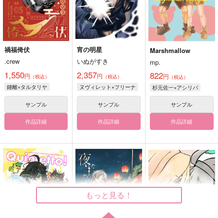
禍福倚伏
宵の明星
Marshmallow
.crew
いぬがすき
mp.
1,550
2,357
822
円
円
円
（税込）
（税込）
（税込）
鍾離×タルタリヤ
ヌヴィレット×フリーナ
杉元佐一×アシリパ
サンプル
サンプル
サンプル
作品詳細
作品詳細
作品詳細
もっと見る！