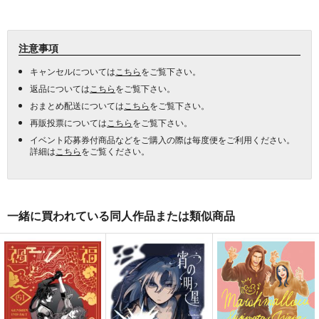
注意事項
キャンセルについては
こちら
をご覧下さい。
返品については
こちら
をご覧下さい。
おまとめ配送については
こちら
をご覧下さい。
再販投票については
こちら
をご覧下さい。
イベント応募券付商品などをご購入の際は毎度便をご利用ください。
詳細は
こちら
をご覧ください。
一緒に買われている同人作品または類似商品