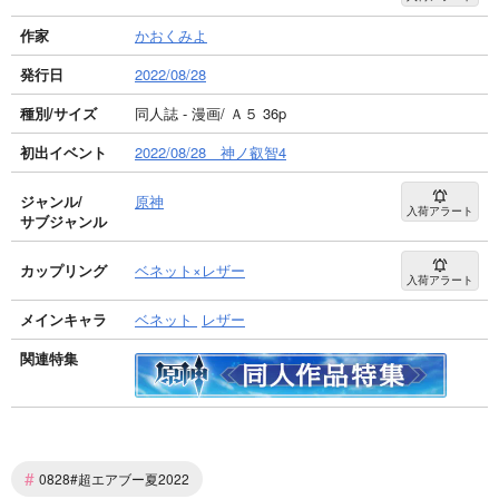
作家
かおくみよ
発行日
2022/08/28
種別/サイズ
同人誌 - 漫画/ Ａ５ 36p
初出イベント
2022/08/28 神ノ叡智4
ジャンル/
原神
入荷アラート
サブジャンル
カップリング
ベネット×レザー
入荷アラート
メインキャラ
ベネット
レザー
関連特集
#
0828#超エアブー夏2022