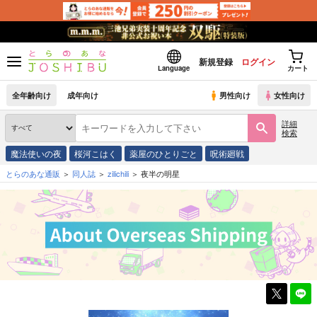
新規登録
ログイン
Language
カート
全年齢向け
成年向け
男性向け
女性向け
詳細
検索
魔法使いの夜
桜河こはく
薬屋のひとりごと
呪術廻戦
とらのあな通販
同人誌
zilichili
夜半の明星