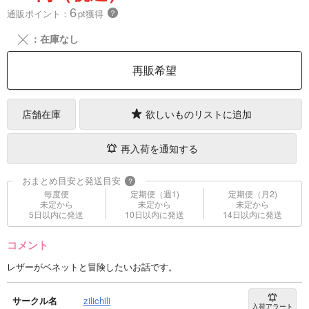
6
通販ポイント：
pt獲得
？
╳
：在庫なし
再販希望
店舗在庫
欲しいものリストに追加
再入荷を通知する
おまとめ目安と発送目安
?
毎度便
定期便（週1)
定期便（月2)
未定から
未定から
未定から
5日以内に発送
10日以内に発送
14日以内に発送
コメント
レザーがベネットと冒険したいお話です。
サークル名
zilichili
入荷アラート