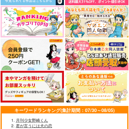
インドラ神のバレンタ
夏の終わりの橙色
REBOOT
イン騒動
ＴＥＡＴＬＩＮＥ
マブリート
くみさんち
770
1,642
円
円
（税込）
（税込）
787
円
（税込）
守沢千秋×明星スバル
ホークス×轟冬美
インドラ
サンプル
サンプル
サンプル
作品詳細
作品詳細
作品詳細
キーワードランキング(集計期間：07/30～08/05)
月刊少女野崎くん
君が言うには犬の恋