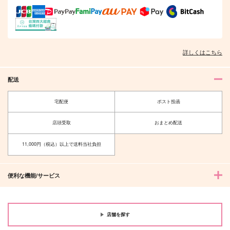
月桂冠
御祭奉行
こた屋
1,572
944
944
円
円
円
（税込）
（税込）
（税込）
アルハイゼン×カーヴェ
タルタリヤ×鍾離
セノ×ティナリ
サンプル
サンプル
サンプル
詳しくはこちら
作品詳細
作品詳細
作品詳細
配送
宅配便
ポスト投函
店頭受取
おまとめ配送
11,000円（税込）以上で送料当社負担
便利な機能/サービス
正気喪失
まいにちフィンドニー
旅路
ル
店舗を探す
月桂冠
うさ小屋
nook