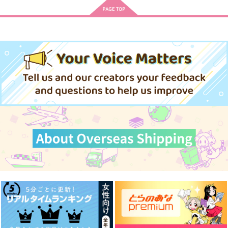
Quintetto!
夜半の夏
きみならなんでも
それか
くりんてん
夏空
629
787
237
円
円
円
（税込）
（税込）
（税込）
重雲・嘉明・レザー・フ
ゲゲ郎×水木
アルハイゼン×カーヴェ
レミネ・キィニチ
サンプル
サンプル
サンプル
作品詳細
作品詳細
作品詳細