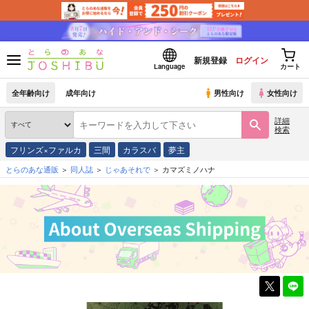
新規登録
ログイン
Language
カート
全年齢向け
成年向け
男性向け
女性向け
詳細
検索
フリンズ×ファルカ
三間
カラスバ
夢主
とらのあな通販
同人誌
じゃあそれで
カマズミノハナ