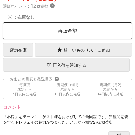
12
通販ポイント：
pt獲得
？
╳
：在庫なし
再販希望
店舗在庫
欲しいものリストに追加
再入荷を通知する
おまとめ目安と発送目安
?
毎度便
定期便（週1)
定期便（月2)
未定から
未定から
未定から
5日以内に発送
10日以内に発送
14日以内に発送
コメント
「不穏」をテーマに、ゲスト様をお呼びしての合同誌です。異種間恋愛
をするトレジェイの魅力がつまった、どこか不穏な2人のお話。