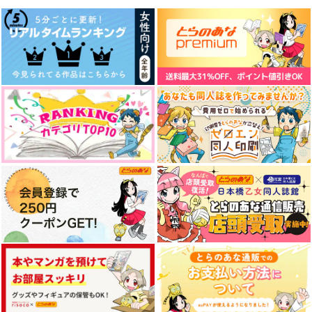
トレイ×リドル
サンプル
サンプル
サンプル
作品詳細
作品詳細
作品詳細
mochi log3
幻の楽園
ライトブルーの証明
monolog
のらりくらり
海外套
472
770
2,044
円
円
円
（税込）
（税込）
（税込）
ジェイド×フロイド
フロイド×ジェイド
フロイド×ジェイド