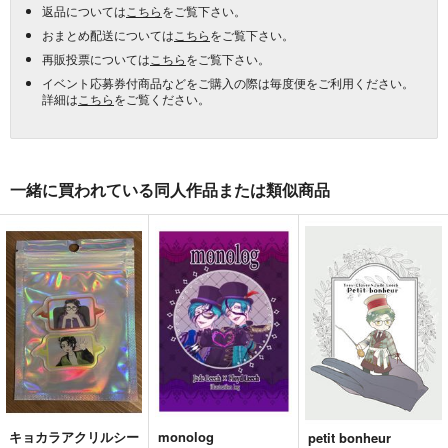
返品については
こちら
をご覧下さい。
おまとめ配送については
こちら
をご覧下さい。
再販投票については
こちら
をご覧下さい。
イベント応募券付商品などをご購入の際は毎度便をご利用ください。
詳細は
こちら
をご覧ください。
一緒に買われている同人作品または類似商品
キョカラアクリルシー
monolog
petit bonheur