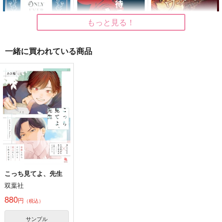
（税込）
880
629
円
円
（税込）
（税込）
トレイ×ジェイド
トレイ×ジェイド
トレイ×ジェイド
もっと見る！
サンプル
サンプル
サンプル
一緒に買われている商品
作品詳細
作品詳細
作品詳細
Only Ever After
出口で待ってると嘘が
親ステッドワンダーラ
言ってた
ンド
しっぽキリトリ注
plan-A
三つ葉洋菓子店
意！
1,572
880
円
専売
円
専売
1,300
（税込）
（税込）
円
専売
（税込）
その他
その他
その他
トレイ×ジェイド
トレイ×ジェイド
トレイ×ジェイド
サンプル
サンプル
サンプル
カート
カート
カート
こっち見てよ、先生
双葉社
くらっしゅ あまあま
あなタにこイヲスる
百合の棺で夢を見させ
て
880
Love is ok！
扉を開けて
円
（税込）
湘南事変
944
330
円
円
（税込）
（税込）
サンプル
1,100
円