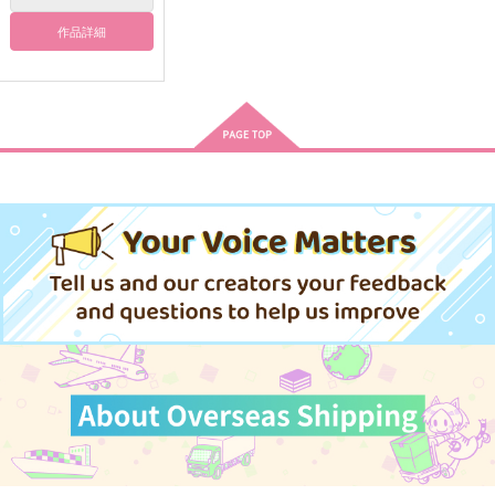
（税込）
フロイド×ジェイド
アズール×ジェイド
トレイ×ケイト
作品詳細
サンプル
サンプル
サンプル
作品詳細
作品詳細
作品詳細
不思議なドアとトレイ
LIKE OR…？
幻灯
と
カラフル
crumble
dip*
582
597
円
円
（税込）
（税込）
787
円
（税込）
トレイ×リドル
トレイ×リドル