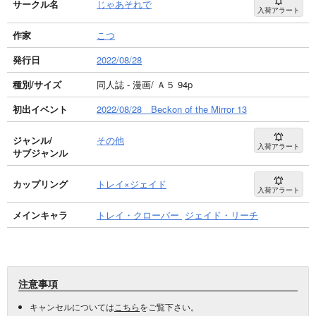
サークル名
じゃあそれで
入荷アラート
作家
こつ
発行日
2022/08/28
種別/サイズ
同人誌 - 漫画/ Ａ５ 94p
初出イベント
2022/08/28 Beckon of the Mirror 13
ジャンル/
その他
入荷アラート
サブジャンル
カップリング
トレイ×ジェイド
入荷アラート
メインキャラ
トレイ・クローバー
ジェイド・リーチ
注意事項
キャンセルについては
こちら
をご覧下さい。