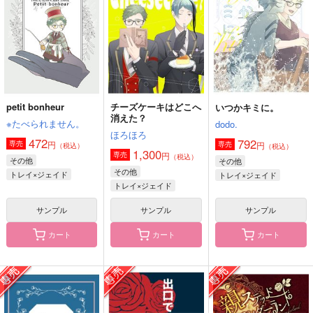
ほろほろ
plan-A
792
円
（税込）
1,300
1,572
円
円
（税込）
（税込）
トレイ×ジェイド
トレイ×ジェイド
トレイ×ジェイド
サンプル
サンプル
サンプル
作品詳細
作品詳細
作品詳細
petit bonheur
チーズケーキはどこへ
いつかキミに。
消えた？
※たべられません。
dodo.
ほろほろ
472
792
円
専売
円
専売
（税込）
（税込）
1,300
円
専売
（税込）
その他
その他
その他
トレイ×ジェイド
トレイ×ジェイド
トレイ×ジェイド
サンプル
サンプル
サンプル
カート
カート
カート
親ステッドワンダーラ
恋愛学レポート
ぬぬぬぬぬぬぬぬぬぬ
ンド
ぬぬっ!!
三つ葉洋菓子店
三つ葉洋菓子店
memento
865
円