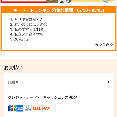
サンプル
サンプル
サンプル
キーワードランキング(集計期間：07/30～08/05)
作品詳細
作品詳細
作品詳細
月刊少女野崎くん
君が言うには犬の恋
私の愛する圧制者
私立メロ高等学校
灰色と赤
もっとみる
お支払い
流星図書館 弐
泡にもならずに ぼく
代引き
たちは
?-QUESTION-
かんづめ。
787
円
（税込）
クレジットカード
キャッシュレス決済
1,000
円
（税込）
アズール×ジェイド
ジェイド×フロイド
サンプル
サンプル