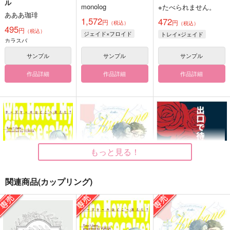
ル
monolog
※たべられません。
あああ珈琲
1,572
472
円
円
（税込）
（税込）
495
円
（税込）
ジェイド×フロイド
トレイ×ジェイド
カラスバ
サンプル
サンプル
サンプル
作品詳細
作品詳細
作品詳細
もっと見る！
関連商品(カップリング)
チーズケーキはどこへ
いつかキミに。
出口で待ってると嘘が
消えた？
言ってた
dodo.