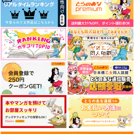
サンプル
サンプル
サンプル
作品詳細
作品詳細
作品詳細
私以外の皆さんが可愛
朝露 光る
寝ても醒めても
らしい江の本-加筆版-
世界の果てまで
Tautology
10musuB
315
629
円
円
専売
（税込）
（税込）
629
円
（税込）
刀剣乱舞
豊前江
刀剣乱舞
刀剣乱舞
篭手切江
篭手切江
倶利伽羅江
桑名江×豊前江
豊前江
富田江
サンプル
サンプル
サンプル
春を連れてくる人
赤い瞳のお化けについ
風の在処
カート
カート
カート
て
道連れテラリウム
曖昧どろっぷ
あまからロック
315
1,572
円
円
（税込）
（税込）
330
円
（税込）
日車寛見×七海建人
豊前江×鶴丸国永
豊前江×松井江
サンプル
サンプル
サンプル