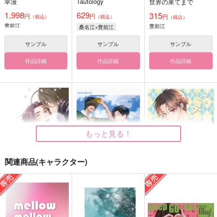
幸漫
Tautology
世界の果てまで
1,998
629
315
円
円
円
（税込）
（税込）
（税込）
豊前江
豊前江
桑名江×豊前江
サンプル
サンプル
サンプル
作品詳細
作品詳細
作品詳細
もっと見る！
関連商品(キャラクター)
初恋 番外編
一人前になりたくて
ニテヒナルモノ
からから
Bee-Hearts
オトノハ
315
787
629
円
円
円
（税込）
（税込）