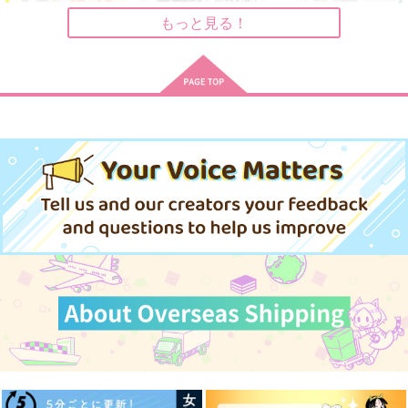
もっと見る！
サンプル
サンプル
サンプル
作品詳細
作品詳細
作品詳細
だいえっとGOGO
赤い瞳のお化けについ
風の在処
て
こころのこり
曖昧どろっぷ
あまからロック
472
1,572
円
専売
円
（税込）
（税込）
330
円
専売
（税込）
刀剣乱舞
篭手切江
刀剣乱舞
刀剣乱舞
豊前江
桑名江
豊前江×鶴丸国永
豊前江×松井江
サンプル
サンプル
サンプル
カート
カート
カート
よしひろくん
交渉は踊る
春を連れてくる人-修
正版
オートツ
璧殴り
道連れテラリウム
944
330
円
円
（税込）
（税込）
787
円
江
（税込）
稲葉江×富田江
日車寛見×七海建人