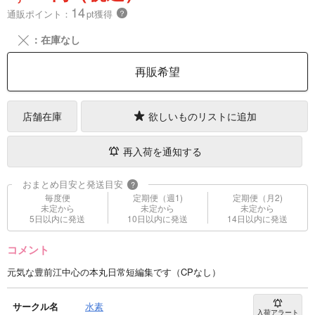
14
通販ポイント：
pt獲得
？
╳
：在庫なし
再販希望
店舗在庫
欲しいものリストに追加
再入荷を通知する
おまとめ目安と発送目安
?
毎度便
定期便（週1)
定期便（月2)
未定から
未定から
未定から
5日以内に発送
10日以内に発送
14日以内に発送
コメント
元気な豊前江中心の本丸日常短編集です（CPなし）
サークル名
水素
入荷アラート