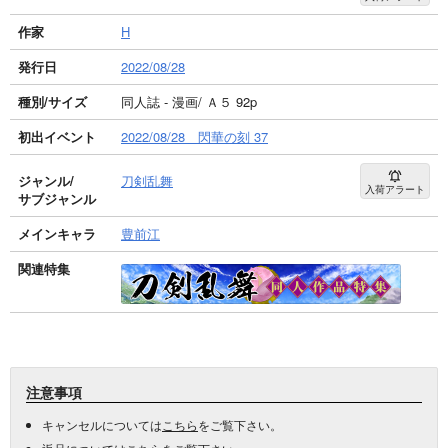
作家
H
発行日
2022/08/28
種別/サイズ
同人誌 - 漫画/ Ａ５ 92p
初出イベント
2022/08/28 閃華の刻 37
ジャンル/
刀剣乱舞
入荷アラート
サブジャンル
メインキャラ
豊前江
関連特集
注意事項
キャンセルについては
こちら
をご覧下さい。