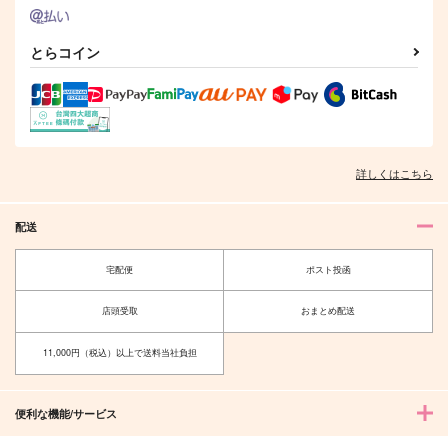
とらコイン
詳しくはこちら
配送
羽煮WEB再録集2
天下の在処
宅配便
ポスト投函
お火延べ
GYF-107
2,357
990
円
円
店頭受取
おまとめ配送
（税込）
（税込）
稲葉江
11,000円（税込）以上で送料当社負担
サンプル
サンプル
作品詳細
作品詳細
便利な機能/サービス