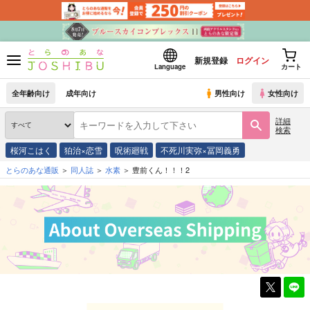
新規登録
ログイン
Language
カート
全年齢向け
成年向け
男性向け
女性向け
詳細
検索
桜河こはく
狛治×恋雪
呪術廻戦
不死川実弥×冨岡義勇
とらのあな通販
同人誌
水素
豊前くん！！！2