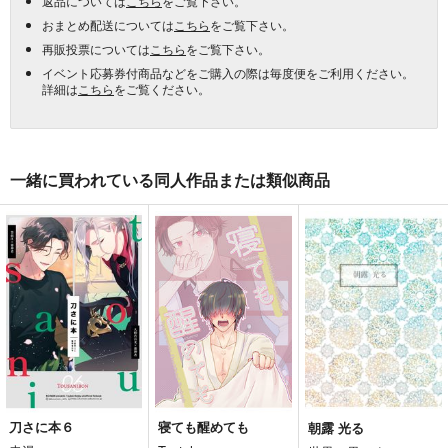
返品については
こちら
をご覧下さい。
おまとめ配送については
こちら
をご覧下さい。
再販投票については
こちら
をご覧下さい。
イベント応募券付商品などをご購入の際は毎度便をご利用ください。
詳細は
こちら
をご覧ください。
一緒に買われている同人作品または類似商品
刀さに本６
寝ても醒めても
朝露 光る