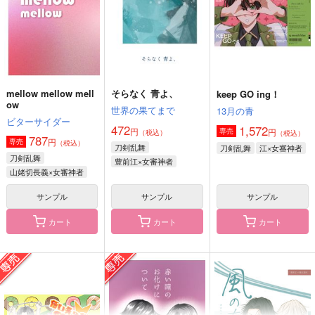
（税込）
豊前江
桑名江×豊前江
豊前江×女審神者
サンプル
サンプル
サンプル
作品詳細
作品詳細
作品詳細
mellow mellow mell
そらなく 青よ、
keep GO ing！
ow
世界の果てまで
13月の青
ビターサイダー
472
1,572
円
円
専売
（税込）
（税込）
787
円
専売
（税込）
刀剣乱舞
刀剣乱舞
江×女審神者
刀剣乱舞
豊前江×女審神者
山姥切長義×女審神者
サンプル
サンプル
サンプル
カート
カート
カート
ちいりいだあ
Rutted Road
江の軽装本
ナツノヲワリ
ナツノヲワリ
ナツノヲワリ
944
2,515
1,203
円
円
円
（税込）
（税込）
（税込）
豊前江×篭手切江
豊前江×篭手切江
豊前江×篭手切江