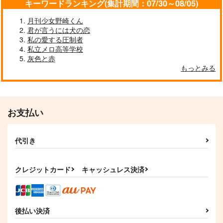
キーワードランキング(集計期間：07/30～08/05)
作品詳細
作品詳細
作品詳細
月刊少女野崎くん
君が言うには犬の恋
私の愛する圧制者
私立メロ高等学校
灰色と赤
もっとみる
お支払い
代引き
春光
包丁くんと里帰り2
非公式らくがきまと
め-戯録本-
Amelion.
ききいろ
煮タカバコ
クレジットカード
キャッシュレス決済
1,729
707
円
円
（税込）
（税込）
1,572
円
包丁藤四郎
（税込）
豊前江×女審神者
サンプル
サンプル
サンプル
後払い決済
作品詳細
作品詳細
作品詳細