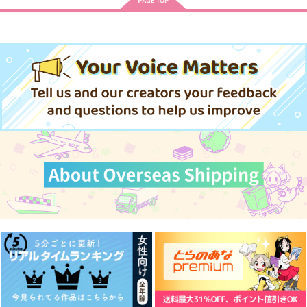
おともだちはじめまし
GET (ME) DRUNK
人魚の夢
た。
Shave
月を愛して灯を
mauve latte
944
770
円
円
（税込）
（税込）
715
円
（税込）
龍宮寺堅×三ツ谷隆
三ツ谷隆×女夢主
柴大寿×三ツ谷隆
サンプル
サンプル
サンプル
作品詳細
作品詳細
作品詳細