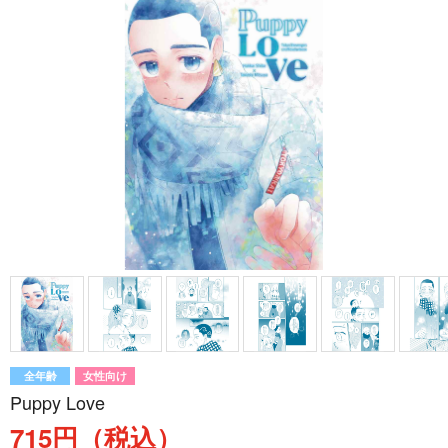
全年齢
女性向け
Puppy Love
715円（税込）