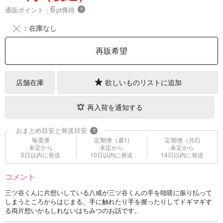
6
通販ポイント：
pt獲得
？
╳
：在庫なし
再販希望
店舗在庫
欲しいものリストに追加
再入荷を通知する
おまとめ目安と発送目安
?
毎度便
定期便（週1)
定期便（月2)
未定から
未定から
未定から
5日以内に発送
10日以内に発送
14日以内に発送
コメント
三ツ谷くんに片想いしている八戒が三ツ谷くんの手を咄嗟に振り払って
しまうところからはじまる、手に触れたり手を握ったりしてドギマギす
る両片想いかもしれないはちみつのお話です。