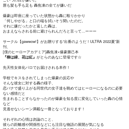
唇も髪も手も足も 轟焦凍の全てが嫌いだ
爆豪は即座に座っていた状態から轟に殴りかかり
「何しやがる」と口の端を拭いそう聞いたのだ。
それに嫌だったかと返した轟は、
おまえならされる前に避けられんだろと言って…ーーー
サークル【gawwow!】がお贈りする“出番のようだ！ULTRA 2022夏”新
刊、
[僕のヒーローアカデミア]轟焦凍×爆豪勝己本
『柳は緑、花は紅』
がとらのあなに登場です☆
先天性女体化パロでお届けされる本作！
学校でキスをされてしまった爆豪の反応や
そんな彼女に対する轟の様子、
恋バナで盛り上がる同世代の女子達を眺めてはヒーローになるのに必要
ない感情だと
生まれることすらなかったのが爆豪を知る度に変化していった轟の心情
など
見逃せないシーン満載な一冊となっております！
それぞれの心情は勿論のこと、
彼らの距離感や関係性などにも注目な物語の展開が気になる