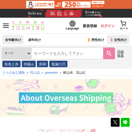
新規登録
ログイン
Language
カート
全年齢向け
成年向け
男性向け
女性向け
詳細
検索
灰色と赤
特級α
原神
鬼滅の刃
とらのあな通販
同人誌
gawwow!
柳は緑、花は紅