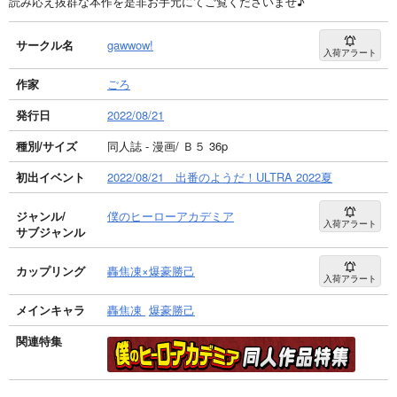
読み応え抜群な本作を是非お手元にてご覧くださいませ♪
サークル名
gawwow!
入荷アラート
作家
ごろ
発行日
2022/08/21
種別/サイズ
同人誌 - 漫画/ Ｂ５ 36p
初出イベント
2022/08/21 出番のようだ！ULTRA 2022夏
ジャンル/
僕のヒーローアカデミア
入荷アラート
サブジャンル
カップリング
轟焦凍×爆豪勝己
入荷アラート
メインキャラ
轟焦凍
爆豪勝己
関連特集