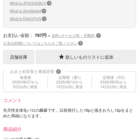
What is JPGOODBUY
?
What is ZenMarket
?
What is RAKUFUN
?
お支払い金額：
787円
+
送料+サービス料・手数料
?
お支払時期についてはこちらをご覧ください
?
店舗在庫
欲しいものリストに追加
おまとめ目安と発送目安
?
毎度便
定期便（週1)
定期便（月2)
2026/08/07から
2026/08/12から
2026/08/20から
5日以内に発送
10日以内に発送
14日以内に発送
コメント
先天性女体化パロの轟爆です。以前発行した16pと描きおろし12pをまと
めた再録になります。
商品紹介
こいつの目が嫌いだ