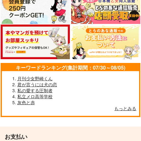
轟焦凍×爆豪勝己
轟焦凍×爆豪勝己
サンプル
サンプル
サンプル
カート
カート
カート
variant #10
Cry for the Sun.
Linus 1
黒服
ひふみうた
休日出勤
1,100
1,572
787
円
円
円
（税込）
（税込）
（税込）
緑谷出久×轟焦凍
轟焦凍×緑谷出久
轟焦凍×緑谷出久
サンプル
サンプル
サンプル
キーワードランキング(集計期間：07/30～08/05)
作品詳細
作品詳細
作品詳細
月刊少女野崎くん
君が言うには犬の恋
私の愛する圧制者
私立メロ高等学校
灰色と赤
もっとみる
テメェの金は俺のもの
弾丸を込める
BAR
ヒエログリフ
キレイゴト
キレイゴ
ヨモノハル
ト＆はっさく堂
629
629
円
専売
円
専売
（税込）
（税込）
572
僕のヒーローアカデミア
円
僕のヒーローアカデミア
（税込）
お支払い
轟焦凍×爆豪勝己
轟焦凍×爆豪勝己
僕のヒーローアカデミア