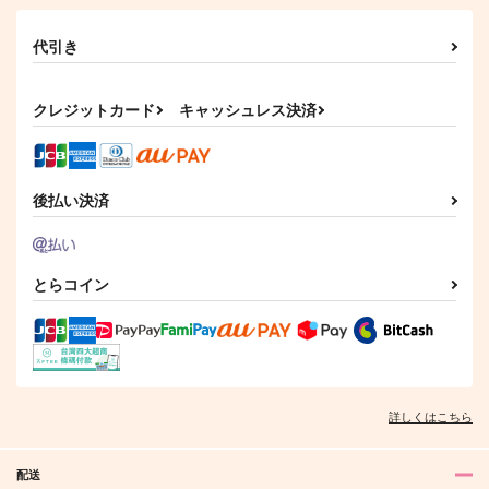
轟焦凍×爆豪勝己
代引き
サンプル
サンプル
サンプル
Dear1.11-誕生日のま
もうすぐ付き合う轟出
真夏のトライアングル
えに-
のはなし
二つの月
カート
カート
カート
クレジットカード
キャッシュレス決済
しゃけフレーク
ウエマリ
330
円
（税込）
787
597
円
円
（税込）
（税込）
爆豪勝己＋轟焦凍×緑谷出久
轟焦凍×緑谷出久
轟焦凍×緑谷出久
後払い決済
サンプル
サンプル
サンプル
作品詳細
作品詳細
作品詳細
とらコイン
こっち向けや！
バイバイラストチャン
ス
じょなごる堂
詳しくはこちら
スタールビー
472
円
専売
（税込）
990
円
専売
（税込）
僕のヒーローアカデミア
配送
僕のヒーローアカデミア