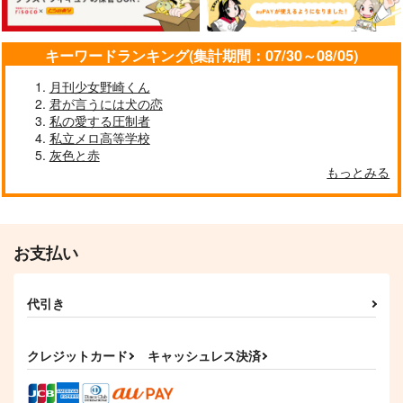
サンプル
サンプル
サンプル
キーワードランキング(集計期間：07/30～08/05)
作品詳細
作品詳細
作品詳細
月刊少女野崎くん
君が言うには犬の恋
私の愛する圧制者
私立メロ高等学校
灰色と赤
もっとみる
お支払い
シークレットナイト
甘やかし夢草子2
ず～っと！ぎゆさんと
代引き
いっしょ！
addict
のんべんだらり。
あまちょこ
787
787
円
円
（税込）
（税込）
クレジットカード
キャッシュレス決済
975
円
（税込）
冨岡義勇×竈門炭治郎
冨岡義勇×竈門炭治郎
竈門炭治郎×冨岡義勇