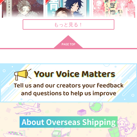
宇宙猫
まるまるしている
colors
944
787
605
円
円
円
（税込）
（税込）
（税込）
冨岡義勇×竈門炭治郎
冨岡義勇×竈門炭治郎
冨岡義勇×竈門炭治郎
もっと見る！
サンプル
サンプル
サンプル
作品詳細
作品詳細
作品詳細
トシシタノオトコノコ
青のあとさき
ず～っと！ぎゆさんと
いっしょ！
コーヤ豆腐
ありあかし
あまちょこ
787
472
円
円
専売
専売
（税込）
（税込）
975
円
（税込）
鬼滅の刃
鬼滅の刃
鬼滅の刃
竈門炭治郎×冨岡義勇
竈門炭治郎×冨岡義勇
竈門炭治郎×冨岡義勇
サンプル
サンプル
サンプル
カート
カート
カート
melty life
前/あいのわ
夢幻の幸せ
炙りえんがわ
サイネリア
ねこの湯