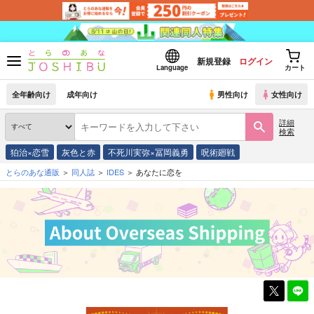
新規登録
ログイン
Language
カート
全年齢向け
成年向け
男性向け
女性向け
詳細
検索
狛治×恋雪
灰色と赤
不死川実弥×冨岡義勇
呪術廻戦
とらのあな通販
同人誌
IDES
あなたに恋を