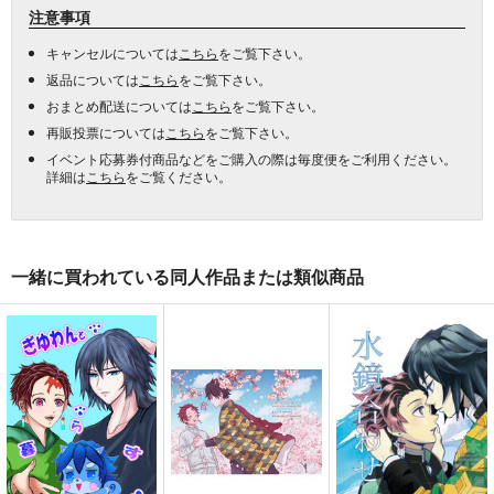
注意事項
キャンセルについては
こちら
をご覧下さい。
返品については
こちら
をご覧下さい。
おまとめ配送については
こちら
をご覧下さい。
再販投票については
こちら
をご覧下さい。
イベント応募券付商品などをご購入の際は毎度便をご利用ください。
詳細は
こちら
をご覧ください。
一緒に買われている同人作品または類似商品