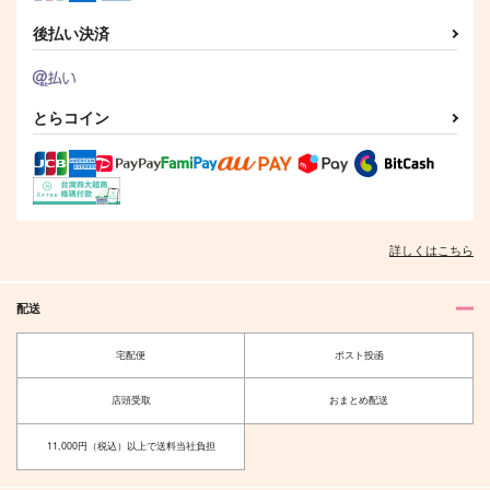
サンプル
サンプル
サンプル
後払い決済
作品詳細
作品詳細
作品詳細
とらコイン
詳しくはこちら
配送
きみほほ笑めば・・・
青の温度赫の熱
宅配便
ポスト投函
夜が明ける
Aqua+
550
660
店頭受取
おまとめ配送
円
円
（税込）
（税込）
冨岡義勇×竈門炭治郎
冨岡義勇×竈門炭治郎
11,000円（税込）以上で送料当社負担
サンプル
サンプル