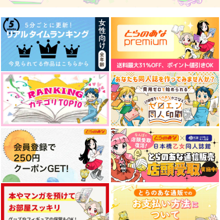
550
715
787
円
円
円
（税込）
（税込）
（税込）
竈門炭治郎×冨岡義勇
冨岡義勇×竈門炭治郎
冨岡義勇×竈門炭治郎
サンプル
サンプル
サンプル
作品詳細
作品詳細
作品詳細
melty life
炙りえんがわ
550
円
専売
（税込）
鬼滅の刃
竈門炭治郎×冨岡義勇
サンプル
カート
想い、香りて
こぼれる砂の音
脱兎の如く！
mogmog
こけぽっぽ
ちょこっと。
1,257
787
1,100
円
円
円
（税込）
（税込）
（税込）
冨岡義勇×竈門炭治郎
冨岡義勇×竈門炭治郎
冨岡義勇×竈門炭治郎