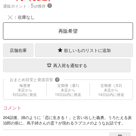
5
通販ポイント：
pt獲得
？
╳
：在庫なし
再販希望
店舗在庫
欲しいものリストに追加
再入荷を通知する
おまとめ目安と発送目安
?
毎度便
定期便（週1)
定期便（月2)
未定から
未定から
未定から
5日以内に発送
10日以内に発送
14日以内に発送
コメント
204話後、姉のように「恋に生きる！」と言い出した義勇。うろたえる炭
治郎の前に、蔦子姉さんの霊？が現れるラブコメのようなお話です。