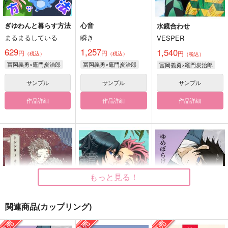
ぎゆわんと暮らす方法
心音
水鏡合わせ
まるまるしている
瞬き
VESPER
629
1,257
1,540
円
円
円
（税込）
（税込）
（税込）
冨岡義勇×竈門炭治郎
冨岡義勇×竈門炭治郎
冨岡義勇×竈門炭治郎
サンプル
サンプル
サンプル
作品詳細
作品詳細
作品詳細
もっと見る！
関連商品(カップリング)