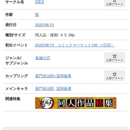
サークル名
IDES
入荷アラート
作家
陵
発行日
2022/08/13
種別/サイズ
同人誌 - 漫画/ Ａ５ 24p
初出イベント
2022/08/13 コミックマーケット100（1日目）
ジャンル/
鬼滅の刃
入荷アラート
サブジャンル
カップリング
竈門炭治郎×冨岡義勇
入荷アラート
メインキャラ
竈門炭治郎
冨岡義勇
関連特集