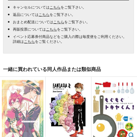
キャンセルについては
こちら
をご覧下さい。
返品については
こちら
をご覧下さい。
おまとめ配送については
こちら
をご覧下さい。
再販投票については
こちら
をご覧下さい。
イベント応募券付商品などをご購入の際は毎度便をご利用ください。
詳細は
こちら
をご覧ください。
一緒に買われている同人作品または類似商品