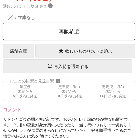
5
通販ポイント：
pt獲得
？
╳
：在庫なし
再販希望
店舗在庫
欲しいものリストに追加
再入荷を通知する
おまとめ目安と発送目安
?
毎度便
定期便（週1)
定期便（月2)
未定から
未定から
未定から
5日以内に発送
10日以内に発送
14日以内に発送
コメント
サトシとゴウの馴れ初め話です。105話(セレナ回)の後が主な時間軸で
す。ゴウ君の恋愛対象が男の人だったり、当て馬のつもりは一切ありま
せんがセレナが進展のきっかけになっていたり、好き勝手描いてるので
地雷のある方は気を付けてください。