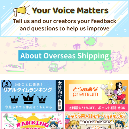
め
現る
KT4
aice
カラフル
1,257
円
（税込）
2,357
629
円
円
（税込）
（税込）
ホークス×エンデヴァー
アズール・アーシェング
トレイ×リドル
ロット
サンプル
サンプル
サンプル
作品詳細
作品詳細
作品詳細
SEVEN COLORS
師弟まつり
黒に解ける