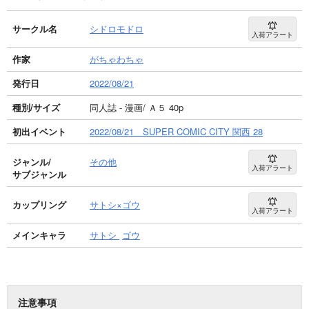
サークル名
シドロモドロ
入荷アラート
作家
がちゃわちゃ
発行日
2022/08/21
種別/サイズ
同人誌 - 漫画/ Ａ５ 40p
初出イベント
2022/08/21 SUPER COMIC CITY 関西 28
ジャンル/
その他
入荷アラート
サブジャンル
カップリング
サトシ×ゴウ
入荷アラート
メインキャラ
サトシ
ゴウ
注意事項