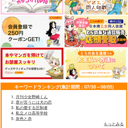
トラスキー
ゆとりん
空が青いな
660
2,515
1,257
円
円
円
（税込）
（税込）
（税込）
オールキャラ
無限
七海SAI×クロム
サンプル
サンプル
サンプル
作品詳細
作品詳細
作品詳細
キーワードランキング(集計期間：07/30～08/05)
月刊少女野崎くん
君が言うには犬の恋
私の愛する圧制者
memories
BABY21.262
フロイディベイビーぱ
私立メロ高等学校
んぱーゆー
灰色と赤
ミズウオ。
カジカ・ロード
もっとみる
リコルド
787
550
円
円
（税込）
（税込）