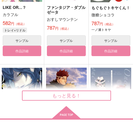
LIKE OR…？
ファンタジア・ダブル
もぐもぐトキヤくん！
ゼータ
カラフル
微糖ショコラ
おすしマウンテン
582
787
円
円
（税込）
（税込）
787
円
（税込）
一ノ瀬トキヤ
トレイ×リドル
サンプル
サンプル
サンプル
作品詳細
作品詳細
作品詳細
もっと見る！
今日という日の花を摘
百年ノ孤独
思い内にあれば色外に