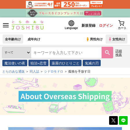
新規登録
ログイン
Language
カート
全年齢向け
成年向け
男性向け
女性向け
詳細
検索
魔法使いの夜
狛治×恋雪
薬屋のひとりごと
鬼滅の刃
とらのあな通販
同人誌
シドロモドロ
孤独を手放す日