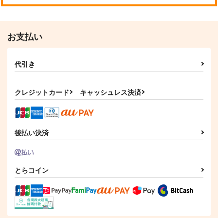
629
円
五条悟
（税込）
西園弖虎×伊園アリワン美和
フロイド×男監督生
お支払い
サンプル
サンプル
サンプル
作品詳細
作品詳細
作品詳細
代引き
クレジットカード
キャッシュレス決済
後払い決済
とらコイン
To beloved D.C.
ツノ折れた怪物 上
夜の帷の向こう側
（下）
よるのとばり
風呂場
AMASE
1,100
1,100
円
円
（税込）
（税込）
1,415
円
（税込）