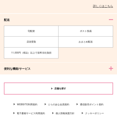
クロウリー×クルーウェル
マレウス×レオナ
フロイド×監督生
詳しくはこちら
サンプル
サンプル
サンプル
配送
作品詳細
作品詳細
作品詳細
宅配便
ポスト投函
店頭受取
おまとめ配送
11,000円（税込）以上で送料当社負担
便利な機能/サービス
店舗を探す
いまは革命の途中
エイリアンズ・エンパ
エンドロールとふたり
シー【上】
のシナリオ
ひねもす
m.Q
Kip.
WEBSITE利用規約
とらのあな会員規約
通信販売ポイント規約
1,430
円
（税込）
1,100
860
円
円
（税込）
（税込）
ジャミル×カリム
電子書籍サービス利用規約
個人情報保護方針
クッキーポリシー