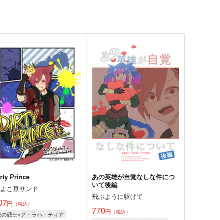
rty Prince
あの英雄が自覚なしな件につ
いて後編
ひよこ豆サンド
飛ぶように駆けて
07
円
（税込）
770
円
（税込）
光の戦士×グ・ラハ・ティア