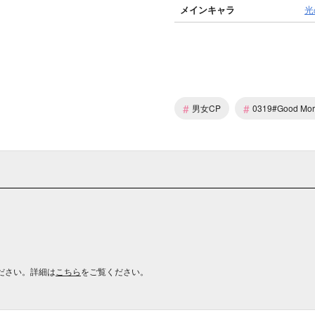
メインキャラ
光
#
#
男女CP
0319#Good Mor
ださい。詳細は
こちら
をご覧ください。