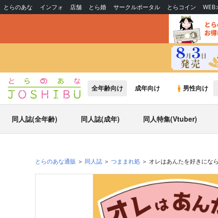
とらのあな
インフォ
店舗
とら婚
サークルポータル
とらコイン
WE
全年齢向け
成年向け
男性向け
同人誌(全年齢)
同人誌(成年)
同人特集(Vtuber)
とらのあな通販
同人誌
つままれ処
オレはあんたを好きにな