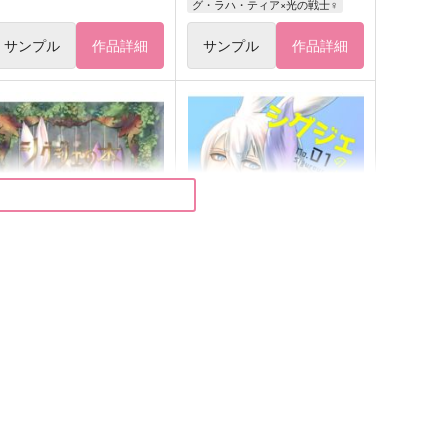
グ・ラハ・ティア×光の戦士♀
サンプル
作品詳細
サンプル
作品詳細
グジェの本no.2
シグジェの本no.1
ira2prizm
kira2prizm
,430
913
円
円
（税込）
（税込）
ヴィエラ×ヴィエラ
ヴィエラ×ヴィエラ