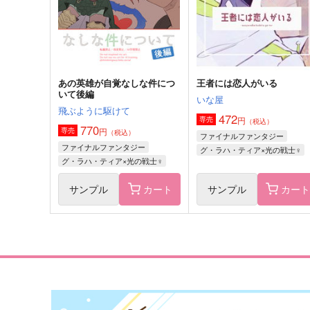
ヴィクトル×勝生勇利
サンプル
作品詳細
サンプル
作品詳細
あの英雄が自覚なしな件につ
王者には恋人がいる
いて後編
いな屋
飛ぶように駆けて
472
円
専売
（税込）
770
円
専売
（税込）
ファイナルファンタジー
ファイナルファンタジー
グ・ラハ・ティア×光の戦士♀
グ・ラハ・ティア×光の戦士♀
サンプル
カート
サンプル
カー
きみと、ずっと
Good morning, my LOVE!
HAVi
へこめ！鳩尾…。
912
768
円
円
（税込）
（税込）