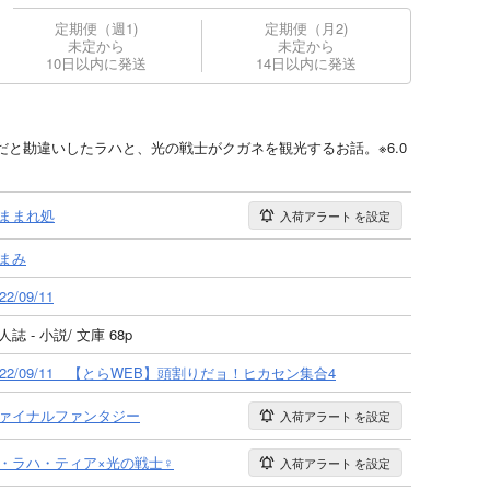
定期便（週1)
定期便（月2)
未定から
未定から
10日以内に発送
14日以内に発送
と勘違いしたラハと、光の戦士がクガネを観光するお話。※6.0
ままれ処
入荷アラート
を設定
まみ
22/09/11
人誌 - 小説/ 文庫 68p
022/09/11 【とらWEB】頭割りだョ！ヒカセン集合4
ァイナルファンタジー
入荷アラート
を設定
・ラハ・ティア×光の戦士♀
入荷アラート
を設定