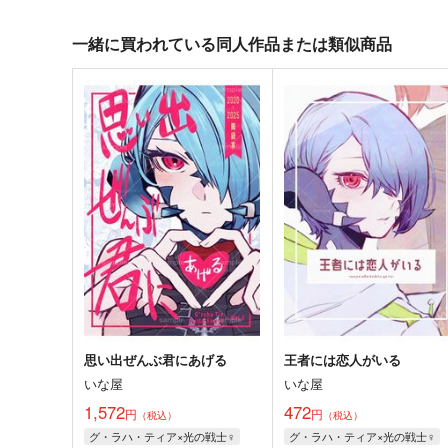
一緒に買われている同人作品または類似商品
思い出ぜんぶ君にあげる
王者には恋人がいる
いな屋
いな屋
1,572
472
円
円
（税込）
（税込）
グ・ラハ・ティア×光の戦士♀
グ・ラハ・ティア×光の戦士♀