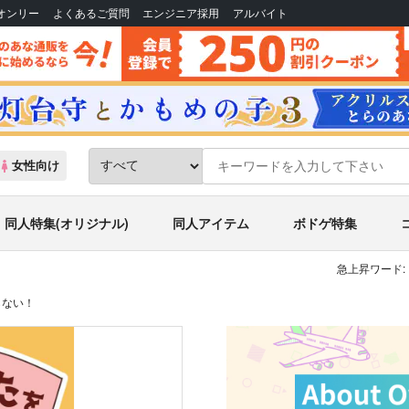
Bオンリー
よくあるご質問
エンジニア採用
アルバイト
女性向け
同人特集(オリジナル)
同人アイテム
ボドゲ特集
急上昇ワード:
らない！