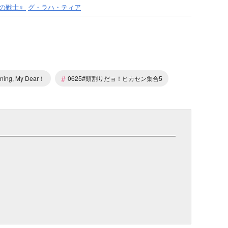
の戦士♀
グ・ラハ・ティア
#
ning, My Dear！
0625#頭割りだョ！ヒカセン集合5