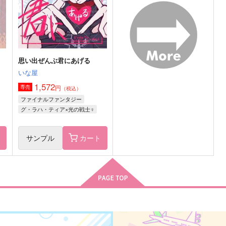
サンプル
作品詳細
サンプル
作品詳細
思い出ぜんぶ君にあげる
いな屋
1,572
円
専売
（税込）
ファイナルファンタジー
グ・ラハ・ティア×光の戦士♀
ト
サンプル
カート
!
Good Morning!!
Dear, my dear.
St
CenturyLovers
魑魅魍魎
S
629
472
1
円
円
（税込）
（税込）