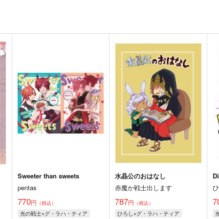
Sweeter than sweets
水晶公のおはなし
Di
pentas
赤魔か戦士出します
770
787
7
円
円
（税込）
（税込）
光の戦士×グ・ラハ・ティア
ひろし×グ・ラハ・ティア