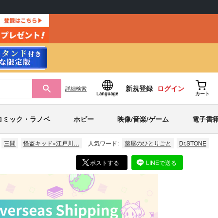
新規登録
ログイン
詳細
検索
Language
カート
コミック・ラノベ
ホビー
映像/音楽/ゲーム
電子書
三間
怪盗キッド×江戸川…
人気ワード:
薬屋のひとりごと
Dr.STONE
ポストする
LINEで送る