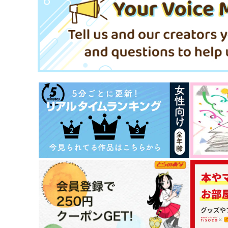
ヒュトロダエウス×エメトセルク
ハンク×コナー
サンプル
作品詳細
サンプル
作品詳細
30日後に戻る義勇
静寂の響き
m-work
まぐろメソッド
770
1,430
円
円
（税込）
（税込）