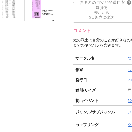
おまとめ目安と発送目安
?
毎度便
未定から
5日以内に発送
コメント
光の戦士は自分のことが好きなのだ
までのネタバレを含みます。
サークル名
つ
作家
つ
発行日
20
種別/サイズ
同
初出イベント
2
ジャンル/
サブジャンル
フ
カップリング
グ