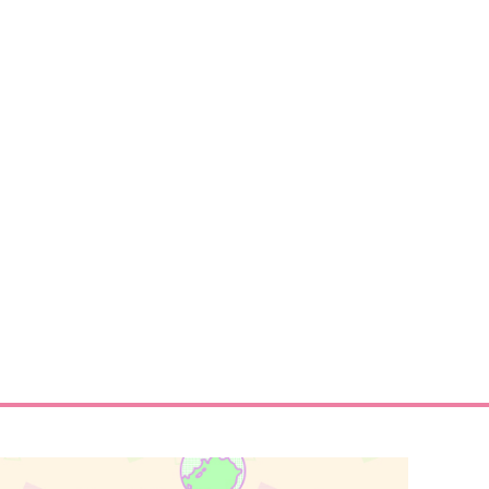
サンプル
作品詳細
サンプル
作品詳細
ar further My Dearest 2
ほんまるこばなし2.5
fMD
No.40
,177
472
円
円
（税込）
（税込）