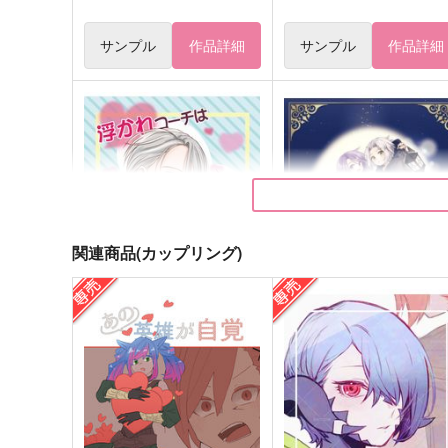
サンプル
作品詳細
サンプル
作品詳細
関連商品(カップリング)
浮かれコーチははなれずにそ
sign
ばにいたい!!
HAVi
つまみ
715
円
（税込）
949
円
（税込）
ヒュトロダエウス×エメトセル