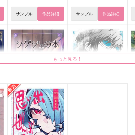
サンプル
作品詳細
サンプル
作品詳細
もっと見る！
シグジェの本no.３
白雲に青
シ
俺の胸毛はkira2prizm
mnr.
k
880
990
1
円
円
（税込）
（税込）
レオファード
ク
ヴィエラ×ヴィエラ