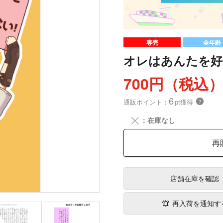
専売
全年齢
オレはあんたを好
700円（税込
6
通販ポイント：
pt獲得
？
╳
：在庫なし
再
店舗在庫
を確認
再入荷を通知す