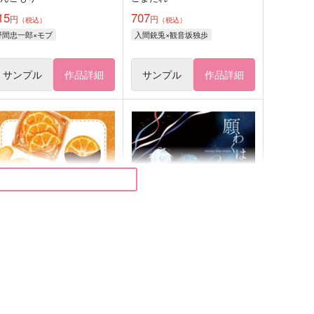
15
707
円
円
（税込）
（税込）
野間忠一郎×モブ
入間銃兎×観音坂独歩
サンプル
作品詳細
サンプル
作品詳細
 Sweets! : Thirteen Sweet
願わくは24/7