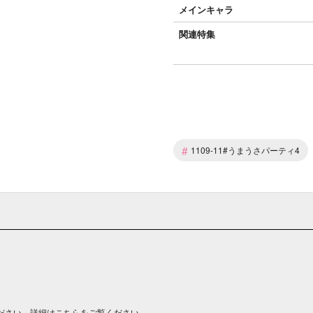
メインキャラ
関連特集
#
1109-11#うまうさパーティ4
ださい。詳細は
こちら
をご覧ください。