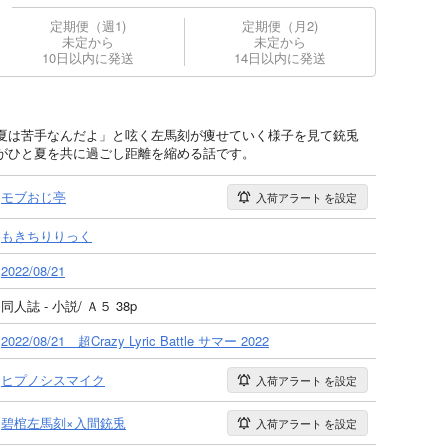
定期便（週1)
定期便（月2)
未定から
未定から
10日以内に発送
14日以内に発送
夏は苦手なんだよ」と呟く左馬刻が痩せていく様子を見て銃兎
がひと夏を共に過ごし距離を縮める話です。
モブおじ亭
入荷アラート
を設定
もきちりりっく
2022/08/21
同人誌 - 小説/ Ａ５ 38p
2022/08/21 超Crazy Lyric Battle サマー 2022
ヒプノシスマイク
入荷アラート
を設定
碧棺左馬刻×入間銃兎
入荷アラート
を設定