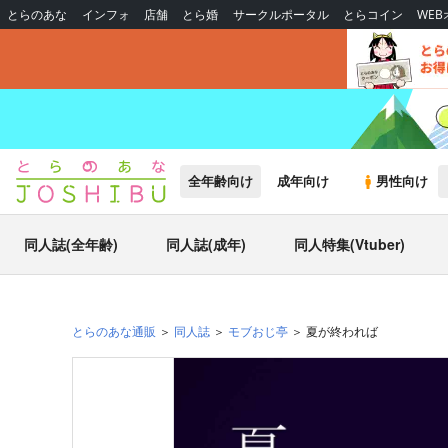
とらのあな
インフォ
店舗
とら婚
サークルポータル
とらコイン
WE
全年齢向け
成年向け
男性向け
同人誌(全年齢)
同人誌(成年)
同人特集(Vtuber)
とらのあな通販
同人誌
モブおじ亭
夏が終われば