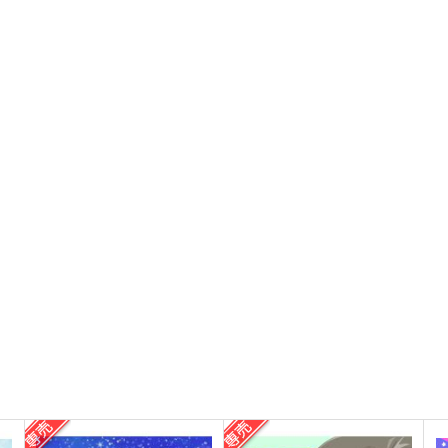
24時間睡眠。。。
西狭間
165
787
円
円
（税込）
（税込）
6
入間銃兎
入間銃兎×山田二郎
サンプル
作品詳細
サンプル
作品詳細
合法！ノーライクトリップ！
相棒Cat and Kiss
A