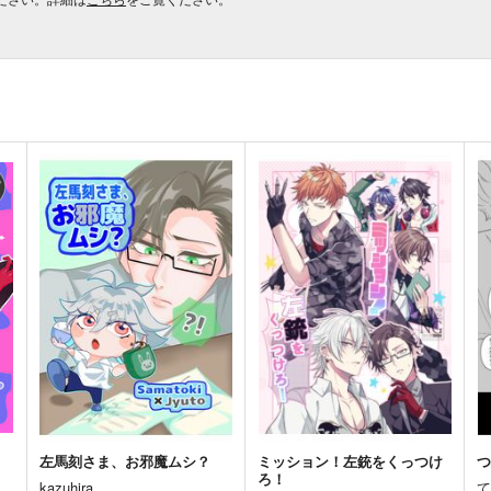
左馬刻さま、お邪魔ムシ？
ミッション！左銃をくっつけ
ろ！
kazuhira