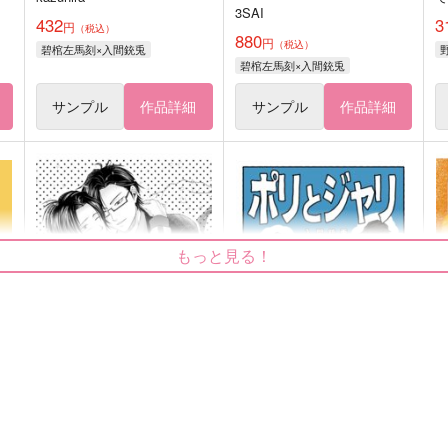
3SAI
432
3
円
（税込）
880
円
（税込）
碧棺左馬刻×入間銃兎
碧棺左馬刻×入間銃兎
サンプル
作品詳細
サンプル
作品詳細
もっと見る！
銃二恐れ知らず。
ポリとジャリ
13
s