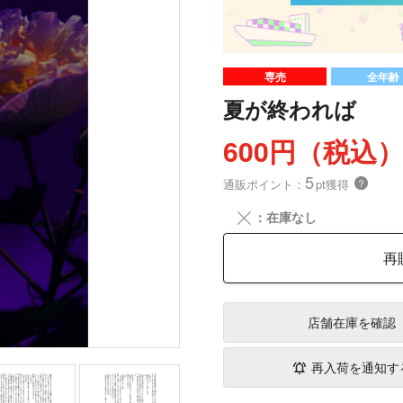
専売
全年齢
夏が終われば
600円（税込
5
通販ポイント：
pt獲得
？
╳
：在庫なし
再
店舗在庫
を確認
再入荷を通知す