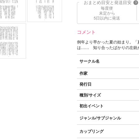
おまとめ目安と発送目安
?
毎度便
未定から
5日以内に発送
コメント
例年より早かった夏の始まり。「
は…… 知り合ったばかりの左銃
サークル名
作家
発行日
種別/サイズ
初出イベント
ジャンル/
サブジャンル
カップリング