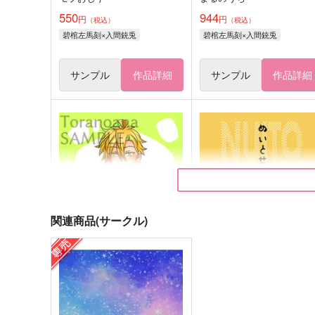
550
944
円
円
（税込）
（税込）
碧棺左馬刻×入間銃兎
碧棺左馬刻×入間銃兎
サンプル
作品詳細
サンプル
作品詳細
関連商品(サークル)
兎と幼児になりまして【前
ぬいとせいかつ
編】