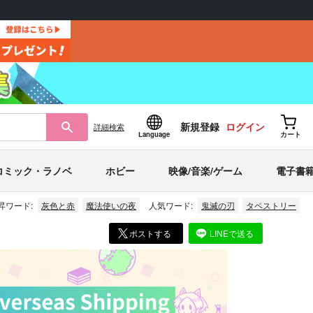
新規登録
ログイン
詳細
検索
Language
カート
コミック・ラノベ
ホビー
映像/音楽/ゲーム
電子書
昇ワード:
灰色と赤
魔法使いの夜
人気ワード:
鬼滅の刃
タペストリー
ポストする
LINEで送る