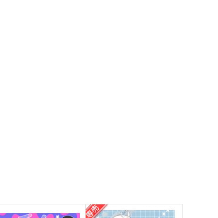
白い恋人達
きんぎょ亭
944
円
（税込）
00
円
（税込）
碧棺左馬刻×山田一郎
バラム×カルエゴ
サンプル
作品詳細
サンプル
作品詳細
FTER FIGHT