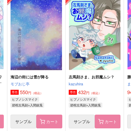
とりあえず生で。
はちひら
990
494
7
円
円
（税込）
（税込）
碧棺左馬刻×山田一郎
碧棺左馬刻×白膠木簓
サンプル
作品詳細
サンプル
作品詳細
ワ
海辺の街には雪が降る
左馬刻さま、お邪魔ムシ？
勝
る
モブおじ亭
kazuhira
550
432
9
円
円
専売
専売
（税込）
（税込）
ヒプノシスマイク
ヒプノシスマイク
碧棺左馬刻×入間銃兎
碧棺左馬刻×入間銃兎
ト
サンプル
カート
サンプル
カート