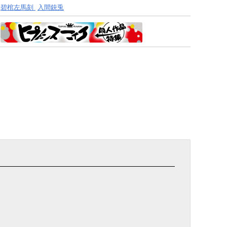
碧棺左馬刻
入間銃兎