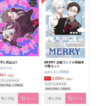
タカマチ
87
円
（税込）
碧棺左馬刻×白膠木簓
サンプル
作品詳細
手に死ぬな!!
MERRY 左銃ワンドロ再録本
12冊セット
まるのうち
はみたむし百貨店
44
円
（税込）
3,850
円
専売
（税込）
ヒプノシスマイク
ヒプノシスマイク
碧棺左馬刻×入間銃兎
碧棺左馬刻×入間銃兎
サンプル
カート
サンプル
カート