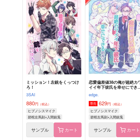
漁火
DEATHROCK
1,179
1,100
円
円
（税込）
（税込）
碧棺左馬刻×山田一郎
碧棺左馬刻×山田一郎
サンプル
作品詳細
サンプル
作品詳細
ミッション！左銃をくっつけ
恋愛偏差値38の俺が超絶カ
ろ！
イイ年下彼氏を幸せにでき
のか？
3SAI
edge.
880
629
円
円
専売
（税込）
（税込）
ヒプノシスマイク
ヒプノシスマイク
碧棺左馬刻×入間銃兎
碧棺左馬刻×入間銃兎
サンプル
カート
サンプル
カー