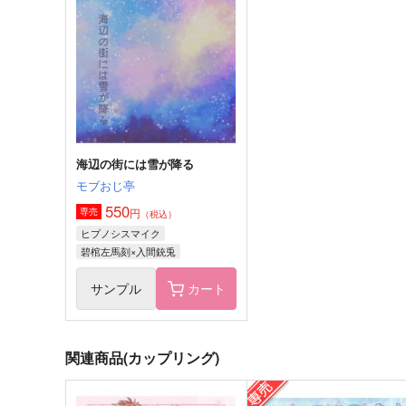
158Ｋ
空音諒歌
472
円
（税込）
629
円
（税込）
入間銃兎×観音坂独歩
入間銃兎×観音坂独歩
サンプル
作品詳細
サンプル
作品詳細
海辺の街には雪が降る
モブおじ亭
550
円
専売
（税込）
ヒプノシスマイク
碧棺左馬刻×入間銃兎
サンプル
カート
関連商品(カップリング)
Ordinary Days
キスしてもいいですか？