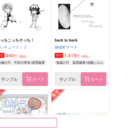
不死川実弥×不死川玄弥
不死川実弥×冨岡義勇
サンプル
作品詳細
サンプル
作品詳細
どっちこっちそっち！
back to back
青いチューリップ
御徒町マーチ
440
1,415
円
円
専売
専売
（税込）
（税込）
鬼滅の刃
不死川実弥×冨岡義勇
鬼滅の刃
冨岡義勇×胡蝶しのぶ
サンプル
カート
サンプル
カート
最尤の話
冨岡さんと不死川さんの療養
生活
踏んだり蹴ったり
アーテローザリー
,642
円
（税込）