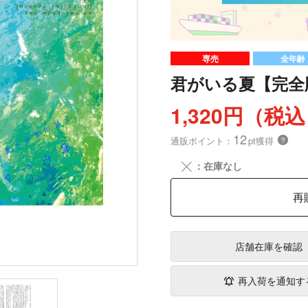
専売
全年齢
君がいる夏【完全
1,320円（税
12
通販ポイント：
pt獲得
？
╳
：在庫なし
再
店舗在庫
を確認
再入荷を通知す