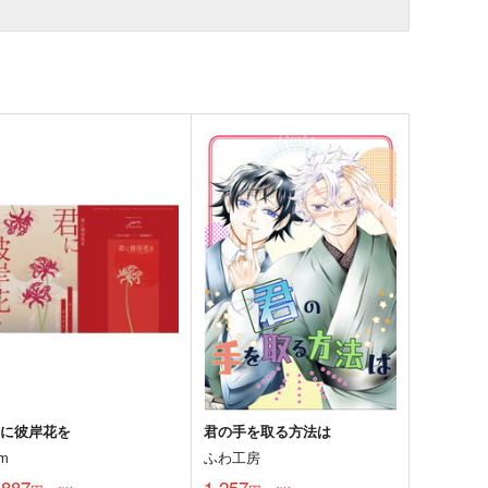
君に彼岸花を
君の手を取る方法は
am
ふわ工房
,887
1,257