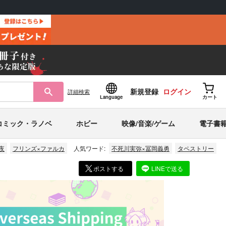
新規登録
ログイン
詳細
検索
Language
カート
コミック・ラノベ
ホビー
映像/音楽/ゲーム
電子書
夜
フリンズ×ファルカ
人気ワード:
不死川実弥×冨岡義勇
タペストリー
ポストする
LINEで送る