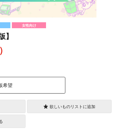
女性向け
版】
込）
販希望
欲しいものリストに追加
る