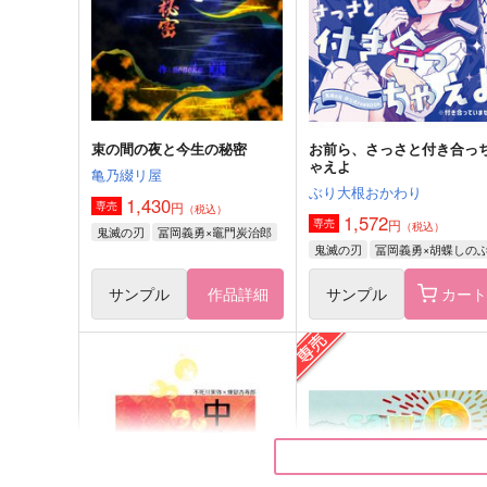
冨岡義勇＋不死川実弥
不死川実弥×冨岡義勇
サンプル
作品詳細
サンプル
作品詳細
束の間の夜と今生の秘密
お前ら、さっさと付き合っ
ゃえよ
亀乃綴リ屋
ぶり大根おかわり
1,430
円
専売
（税込）
1,572
円
専売
（税込）
鬼滅の刃
冨岡義勇×竈門炭治郎
鬼滅の刃
冨岡義勇×胡蝶しの
サンプル
作品詳細
サンプル
カー
義勇伝(検閲済)
疾風ノゴトク 怒濤ノゴト
アーテローザリー
アーテローザリー
822
1,572
円
円
（税込）
（税込）