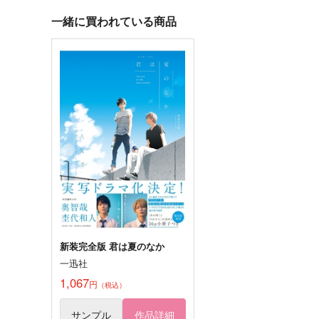
冨岡義勇＋不死川実弥
冨岡義勇×不死川実弥
一緒に買われている商品
サンプル
作品詳細
サンプル
作品詳細
中略と後略を
ポ
STARDUST-VISION
STARDUST-VISION
440
605
円
円
専売
（税込）
（税込）
鬼滅の刃
鬼滅の刃
不死川実弥×煉獄杏寿郎
不死川実弥×煉獄杏寿郎
サンプル
カート
サンプル
カー
新装完全版 君は夏のなか
一迅社
にいちゃんとおとうと
とりなあそび01
1,067
円
（税込）
HYPER☆APPLE
十三月
1,085
1,100
サンプル
作品詳細
円
円
（税込）
（税込）