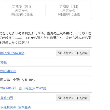
定期便（週1)
定期便（月2)
未定から
未定から
10日以内に発送
14日以内に発送
前に会ったきりの幼馴染さねぎゆ。義勇の上京を機に、ようやく会
グが起きて……。（右から読んだら義勇さん、左から読んだら実
をお楽しみください）
no one know one
入荷アラート
を設定
紫鶴
2022/08/21
同人誌 - 小説/ Ａ５ 104p
2022/08/21 超日輪鬼譚 2022夏
鬼滅の刃
入荷アラート
を設定
不死川実弥
冨岡義勇