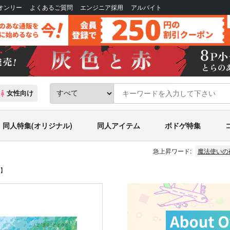
Bオンリー
よくあるご質問
エンジニア採用
アルバイト
女性向け
同人特集(オリジナル)
同人アイテム
ボドゲ特集
急上昇ワード:
魔法使いの
】