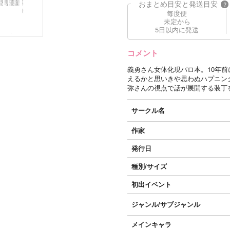
おまとめ目安と発送目安
?
毎度便
未定から
5日以内に発送
コメント
義勇さん女体化現パロ本。10年
えるかと思いきや思わぬハプニン
弥さんの視点で話が展開する装丁
サークル名
作家
発行日
種別/サイズ
初出イベント
ジャンル/
サブジャンル
メインキャラ