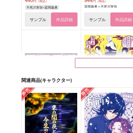
円
円
（税込）
（税込）
冨岡義勇＋不死川実弥
不死川実弥×冨岡義勇
サンプル
作品詳細
サンプル
作品詳細
関連商品(キャラクター)
君が魔法をかけたから
冨岡さんの就職活動
かめや御昼寝堂
アーテローザリー
629
1,729
円
円
（税込）
（税込）