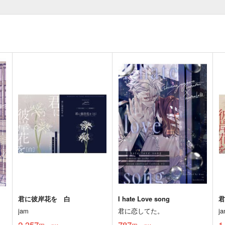
君に彼岸花を 白
I hate Love song
jam
君に恋してた。
j
2,357
787
1