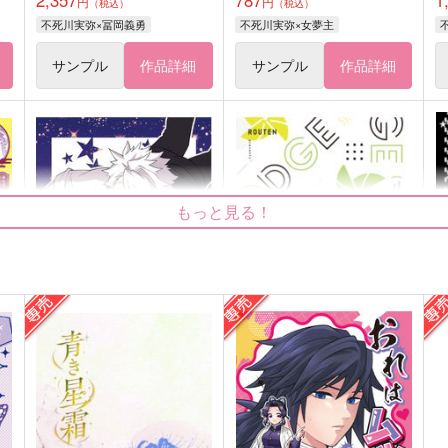
円
円
（税込）
（税込）
不死川実弥×冨岡義勇
不死川実弥×女夢主
サンプル
作品詳細
サンプル
作品詳細
もっと見る！
令和組曲
hodgepodge
あけにたつ
浪転
1,022
787
7
円
円
（税込）
（税込）