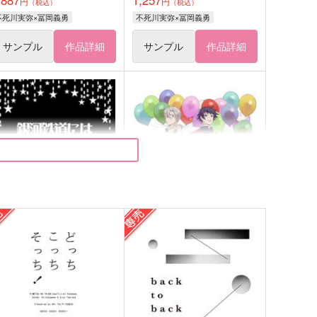
円
円
（税込）
（税込）
不死川実弥×冨岡義勇
不死川実弥×冨岡義勇
サンプル
作品詳細
サンプル
作品詳細
銀河鉄道には乗りたくない
さねぎゆログまとめ本
おっぺけぺいっ
蓑笠
87
1,100
円
円
（税込）
（税込）