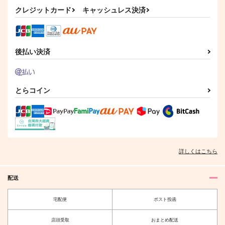
クレジットカード
キャッシュレス決済
ROE
abloom
絹ごしAカップ
2,357
787
1,100
円
円
円
（税込）
（税込）
（税込）
レノックス×ファウスト
オーエン×カイン
ミスラ×真木晶♀
後払い決済
サンプル
サンプル
サンプル
作品詳細
作品詳細
作品詳細
とらコイン
TABOO NIGHT XXXX
CATCH YOU TOMOR
DAD’S GAME FROM
FOREVER
ROW!
HELL１
Beige
SUDACHIPS
KIN麦
詳しくはこちら
787
629
787
円
円
専売
専売
円
（税込）
（税込）
（税込）
うたの☆プリンスさまっ♪
崩壊：スターレイル
HAZBIN HOTEL
配送
カミュ
オールキャラ
オールキャラ
ルシファー
オールキャラ
宅配便
ポスト投函
サンプル
サンプル
サンプル
転校生はエイリアン
De Vento et Sole
カート
カート
カート
toitoitoi
De Vento et Sole
店頭受取
おまとめ配送