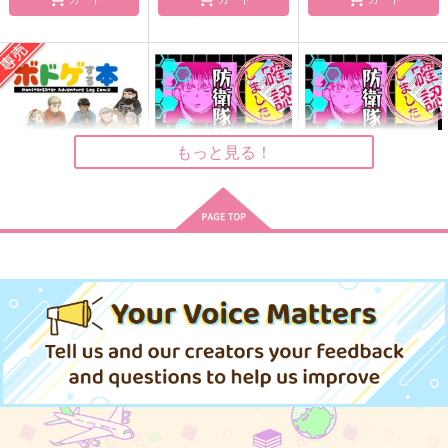
指輪のはなし
言い訳は
希望の王子様１
Rabi
甘めの相模湾
roundchair
755
787
1,650
円
円
円
（税込）
（税込）
（税込）
アーサー・グランヴェル
カイン×オーエン
ヒースクリフ×シノ
もっと見る！
サンプル
サンプル
サンプル
作品詳細
作品詳細
作品詳細
ボドゲする本
防衛隊活動報告書。
防衛隊活動報告書。
(ポスカ付き)
おきこぼ
つけもの小隊。
つけもの小隊。
787
787
円
円
専売
（税込）
（税込）
787
円
（税込）
ダンジョン飯
怪獣8号
オールキャラ
怪獣8号
オールキャラ
オールキャラ
カブルー
サンプル
サンプル
サンプル
カート
カート
カート