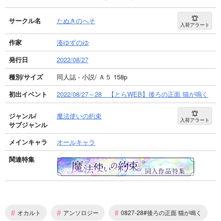
サークル名
たぬきのへそ
入荷アラート
作家
湊ゆずのゆ
発行日
2022/08/27
種別/サイズ
同人誌 - 小説/ Ａ５ 158p
初出イベント
2022/08/27～28 【とらWEB】後ろの正面 猫が鳴く
ジャンル/
魔法使いの約束
入荷アラート
サブジャンル
メインキャラ
オールキャラ
関連特集
#
#
#
オカルト
アンソロジー
0827-28#後ろの正面 猫が鳴く