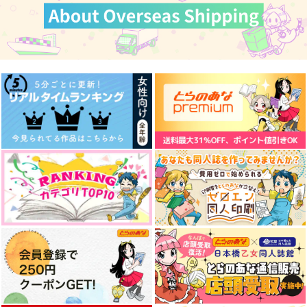
依頼で幼馴染と恋人の
まほうしゃにやってき
ハッピーエンディング
ふり！？
たきしぬいとおえぬい
ソング01
甘めの相模湾
ハッピーエンドで何が
nini
悪い
787
1,257
円
円
（税込）
（税込）
1,022
クロエ
ヒースクリフ×シノ
円
（税込）
カイン×オーエン
サンプル
サンプル
サンプル
作品詳細
作品詳細
作品詳細
白昼夢
Dream Log '25
刀剣男士のクイズ本
Adalin
ぷかぷか薄荷
道草ランプ
787
990
1,257
円
円
専売
円
専売
（税込）
（税込）
（税込）
落第忍者乱太郎
SAKAMOTO DAYS
刀剣乱舞
小夜左文字
オールキャラ
女夢主
オールキャラ
オールキャラ
サンプル
サンプル
サンプル
カート
カート
カート