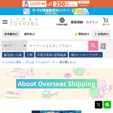
新規登録
ログイン
Language
カート
全年齢向け
成年向け
男性向け
女性向け
詳細
検索
魔法使いの夜
三間
不死川実弥×冨岡義勇
僕のヒーローアカデ…
とらのあな通販
同人誌
たぬきのへそ
扉が開いたら