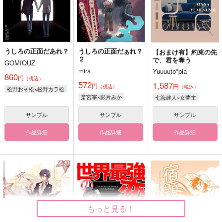
うしろの正面だあれ？
うしろの正面だぁれ？
【おまけ有】約束の先
２
で、君を奪う
GOMIQUZ
mira
Yuuuuto*pia
860
円
（税込）
572
1,587
円
円
（税込）
（税込）
松野おそ松×松野カラ松
斎宮宗×影片みか
七海建人×女夢主
サンプル
サンプル
サンプル
作品詳細
作品詳細
作品詳細
もっと見る！