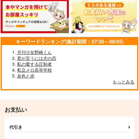
ハッピーエンディング
約束はしない恋
LOG+2020-2021
ソング02
てくてく
kamoi
nini
3,144
2,145
円
円
（税込）
（税込）
1,415
円
（税込）
ミスラ×真木晶♂
ミスラ×真木晶
クロエ
キーワードランキング(集計期間：07/30～08/05)
サンプル
サンプル
サンプル
月刊少女野崎くん
作品詳細
作品詳細
作品詳細
君が言うには犬の恋
私の愛する圧制者
私立メロ高等学校
灰色と赤
【表紙紙違い】かいた
かいたくにっき１＋２
オレたち なかよし
もっとみる
くにっき2
(再録集)
１年生！
ちーむにくきゅう！
ちーむにくきゅう！
よせなべ
550
847
944
円
円
専売
円
専売
（税込）
（税込）
（税込）
崩壊：スターレイル
崩壊：スターレイル
WIND BREAKER
お支払い
オールキャラ
穹
オールキャラ
穹
オールキャラ
サンデー
サンプル
サンプル
サンプル
代引き
カート
カート
カート
ハッピーバースデー
恋はタッタララ
恋い恋い妖譚