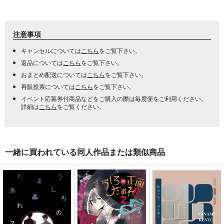
注意事項
キャンセルについては
こちら
をご覧下さい。
返品については
こちら
をご覧下さい。
おまとめ配送については
こちら
をご覧下さい。
再販投票については
こちら
をご覧下さい。
イベント応募券付商品などをご購入の際は毎度便をご利用ください。
詳細は
こちら
をご覧ください。
一緒に買われている同人作品または類似商品