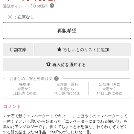
15
通販ポイント：
pt獲得
？
╳
：在庫なし
再販希望
店舗在庫
欲しいものリストに追加
再入荷を通知する
おまとめ目安と発送目安
?
毎度便
定期便（週1)
定期便（月2)
未定から
未定から
未定から
5日以内に発送
10日以内に発送
14日以内に発送
コメント
マナ石で動くエレベーターって怖い……。まほやくのエレベーターって
一体！？という思いから始まった『エレベーターにまつわる怖い話』を
集めたアンソロジーです。怖くてちょっと不思議な、わくわくぞくぞく
する話の詰まった14作品、158Pのずっしりな一冊。