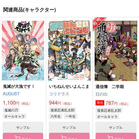
関連商品(キャラクター)
アマデウスの賛歌
世界最強の恋vol.5
宿題
にばんぼし*
ご飯がすき。
トカゲ村
1,100
1,100
693
円
円
円
（税込）
（税込）
（税込）
フィガロ
オズ×フィガロ
ムル×シャイロック
サンプル
サンプル
サンプル
作品詳細
作品詳細
作品詳細
鬼滅が大漁です！
いちねんせいよんこま
通信簿 二学期
AUGUST
コリドラス
日の出
1,100
944
787
円
円
円
専売
（税込）
（税込）
（税込）
鬼滅の刃
落第忍者乱太郎
落第忍者乱太郎
オールキャラ
六年生
一年生
オールキャラ
竈門炭治郎
オールキャラ
サンプル
サンプル
サンプル
かまぼこ隊
カート
カート
カート