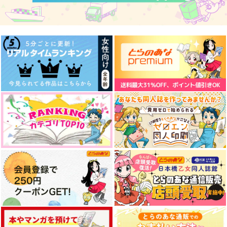
夏、君と花火する
刀さに本ルート１
毎度、愚かな話ではご
ざいますが。
PINK POWER
幸漫
深夜徘徊
472
1,998
円
円
（税込）
（税込）
787
円
山姥切国広
（税込）
山姥切国広×山姥切長義
山姥切国広
サンプル
サンプル
サンプル
作品詳細
作品詳細
作品詳細
ちょぎたまＶ!
幾度も巡る季節の中で
小由留木-再録-