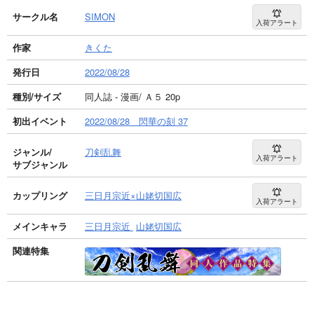
サークル名
SIMON
入荷アラート
作家
きくた
発行日
2022/08/28
種別/サイズ
同人誌 - 漫画/ Ａ５ 20p
初出イベント
2022/08/28 閃華の刻 37
ジャンル/
刀剣乱舞
入荷アラート
サブジャンル
カップリング
三日月宗近×山姥切国広
入荷アラート
メインキャラ
三日月宗近
山姥切国広
関連特集