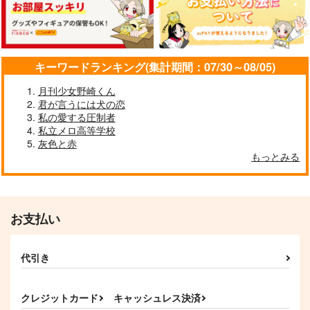
樹洞の森
メメントミント
ぼんくら
787
2,987
2,750
円
円
円
（税込）
（税込）
（税込）
山姥切国広
山姥切国広×山姥切長義
山姥切国広×山姥切長義
キーワードランキング(集計期間：07/30～08/05)
サンプル
サンプル
サンプル
月刊少女野崎くん
作品詳細
作品詳細
作品詳細
君が言うには犬の恋
私の愛する圧制者
私立メロ高等学校
灰色と赤
もっとみる
お支払い
代引き
ひとひらを閉じ込めて
せいふきんむのくにひ
いつもそこで夢から覚
ろくんとまいごのぽめ
める
メメントミント
クレジットカード
キャッシュレス決済
ちょぎくん。
深夜徘徊
メメントミント