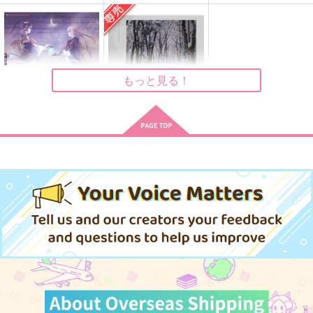
掌の中の…（ペーパー
あんたと俺の特等席
馬鹿な子ほどなんとや
付）
ら
まるごとポテチ
ロンノとカルス
まるごとポテチ
787
円
（税込）
935
787
円
円
（税込）
（税込）
山姥切長義×山姥切国広
もっと見る！
三日月宗近×山姥切国広
山姥切長義×山姥切国広
サンプル
サンプル
サンプル
作品詳細
作品詳細
作品詳細
掌の中の…（ペーパー
折れたくないならせい
付）
ぜい生き延びろ
ロンノとカルス
プラリネ
935
787
円
円
専売
（税込）
（税込）
刀剣乱舞
刀剣乱舞
三日月宗近×山姥切国広
三日月宗近×山姥切国広
サンプル
サンプル
カート
カート