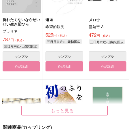
折れたくないならせい
邂逅
メロウ
ぜい生き延びろ
希望的観測
亜熱帯-A
プラリネ
629
472
円
円
（税込）
（税込）
787
円
（税込）
三日月宗近×山姥切国広
三日月宗近×山姥切国広
三日月宗近×山姥切国広
サンプル
サンプル
サンプル
作品詳細
作品詳細
作品詳細
もっと見る！
関連商品(カップリング)