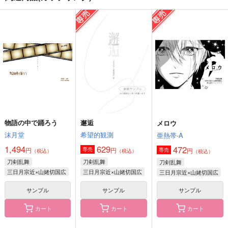
物語の中で踊ろう
初のふりをした極のふ
星空と四角形
りをした初
沫月堂
WET
まるごとポテチ
1,494
1,132
円
円
（税込）
（税込）
629
円
（税込）
三日月宗近×山姥切国広
山姥切国広×山姥切長義
山姥切長義×山姥切国広
サンプル
サンプル
サンプル
作品詳細
作品詳細
作品詳細
物語の中で踊ろう
邂逅
メロウ
沫月堂
希望的観測
亜熱帯-A
1,494
629
472
円
円
専売
円
専売
（税込）
（税込）
（税込）
刀剣乱舞
刀剣乱舞
刀剣乱舞
三日月宗近×山姥切国広
三日月宗近×山姥切国広
三日月宗近×山姥切国広
サンプル
サンプル
サンプル
カート
カート
カート