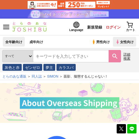
新規登録
ログイン
Language
カート
全年齢向け
成年向け
男性向け
女性向け
詳細
検索
灰色と赤
ゼンゼロ
夢主
カラスバ
とらのあな通販
同人誌
SIMON
面影、擬態するんじゃない！