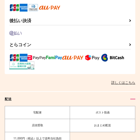
1,283
円
（税込）
787
1,396
円
円
（税込）
（税込）
山姥切国広×山姥切長義
山姥切国広
山姥切国広×山姥切長義
後払い決済
サンプル
サンプル
サンプル
作品詳細
作品詳細
作品詳細
とらコイン
詳しくはこちら
配送
宅配便
ポスト投函
拝啓、本科。食事をし
月を呑む
よう
店頭受取
おまとめ配送
幸漫
杏屋
1,375
円
（税込）
11,000円（税込）以上で送料当社負担