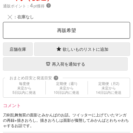
4
通販ポイント：
pt獲得
？
╳
：在庫なし
再販希望
店舗在庫
欲しいものリストに追加
再入荷を通知する
おまとめ目安と発送目安
?
毎度便
定期便（週1)
定期便（月2)
未定から
未定から
未定から
5日以内に発送
10日以内に発送
14日以内に発送
コメント
刀剣乱舞無双の面影とみかんばのお話。ツイッターに上げていたマンガ
の再録+描きおろし。描きおろしは面影が擬態してみかんばとわちゃわち
ゃするお話です。