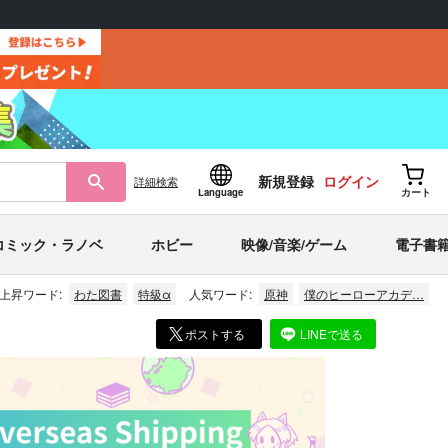
新規登録
ログイン
詳細
検索
Language
カート
コミック・ラノベ
ホビー
映像/音楽/ゲーム
電子書
上昇ワード:
わた図書
特級α
人気ワード:
原神
僕のヒーローアカデ…
ポストする
LINEで送る