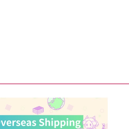
サンプル
作品詳細
サンプル
作品詳細
洛山五番に捧ぐ
尽期の君に捧ぐ
織屋
折々
,715
550
円
円
（税込）
（税込）
千尋
山田利吉×土井半助