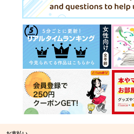
サンプル
作品詳細
サンプル
作品詳細
畢生の恋を君に捧ぐ
畢生の恋をあなたに捧ぐ
拳万
拳万
944
1,257
円
円
（税込）
（税込）
伊黒小芭内×甘露寺蜜璃
伊黒小芭内×甘露寺蜜璃
お支払い