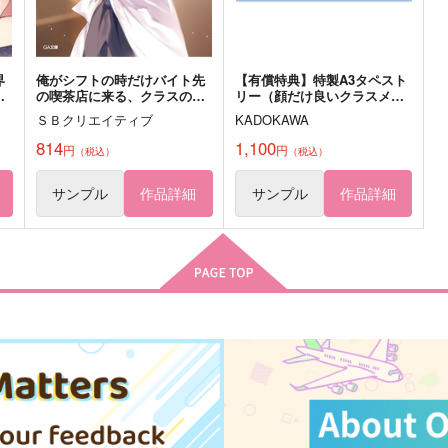
サンプル
作品詳細
サンプル
作品詳細
界
俺がシフトの時だけバイト先
【有償特典】特製A3タペスト
の喫茶店に来る、クラスの美
リー（顔だけ良いクラスメイ
少女モデル様 2
トが、やたらとグイグイ来る
ＳＢクリエイティブ
KADOKAWA
百合の話。）
814
1,100
円
円
（税込）
（税込）
サンプル
作品詳細
サンプル
作品詳細
ノスタルジアに捧ぐ
ときめきに捧ぐ魔法
Magnolial
おつまみ珍味
1,001
629
4
円
円
（税込）
（税込）
黛
太宰治×中原中也
山姥切国広×山姥切長義