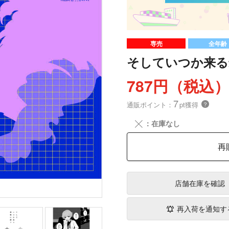
専売
全年齢
そしていつか来る
787円（税込
7
通販ポイント：
pt獲得
？
╳
：在庫なし
再
店舗在庫
を確認
再入荷を通知す