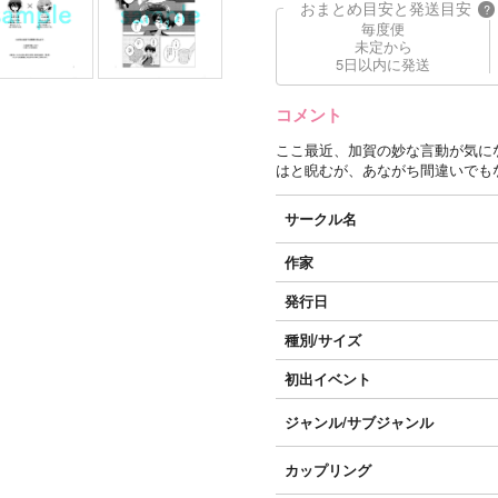
おまとめ目安と発送目安
?
毎度便
未定から
5日以内に発送
コメント
ここ最近、加賀の妙な言動が気に
はと睨むが、あながち間違いでも
サークル名
作家
発行日
種別/サイズ
初出イベント
ジャンル/
サブジャンル
カップリング