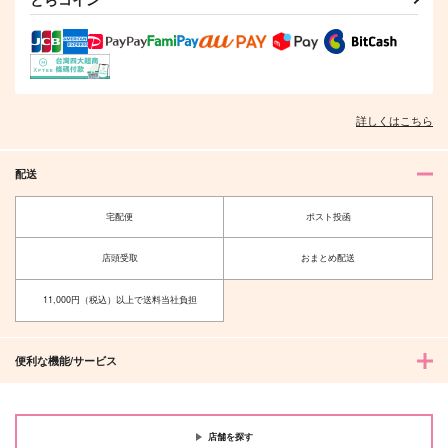
作品詳細
作品詳細
作品詳細
詳しくはこちら
配送
宅配便
ポスト投函
店頭受取
おまとめ配送
水星の魔女 グエルの
その後のふたり。
受難
11,000円（税込）以上で送料当社負担
竹林パンダ
ウラシマモト
880
円
（税込）
330
円
（税込）
アンディ×出雲風子
便利な機能/サービス
グエル・ジェターク
サンプル
サンプル
店舗を探す
作品詳細
作品詳細