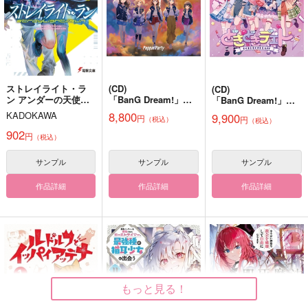
3,861
円
（税込）
萩原研二×女夢主
真下悟×八敷一男
煉獄杏寿郎
サンプル
サンプル
サンプル
作品詳細
作品詳細
作品詳細
ストレイライト・ラ
(CD)
(CD)
ン アンダーの天使と
「BanG Dream!」
「BanG Dream!」ど
死に損ないの反逆者
「カードファイト!! ヴ
きどきデエト(Blu-ray
8,800
KADOKAWA
9,900
円
円
（税込）
ァンガー
（税込）
付生産限定
ド Divinez デラック
盤)/Poppin'Party
902
円
（税込）
ス決勝編」エンディン
グテー
サンプル
サンプル
サンプル
マ Drive Your Heart(
Blu-ray付生産限定
作品詳細
作品詳細
作品詳細
盤)/Poppin'Party
ふたりひととき ひと
想
真八短編本
かたき
Butter Scotch Plus
ナランハ
お砂糖本舗
330
472
円
円
（税込）
もっと見る！
（税込）
787
円
（税込）
産屋敷輝利哉×宇髄天元
真下悟×八敷一男