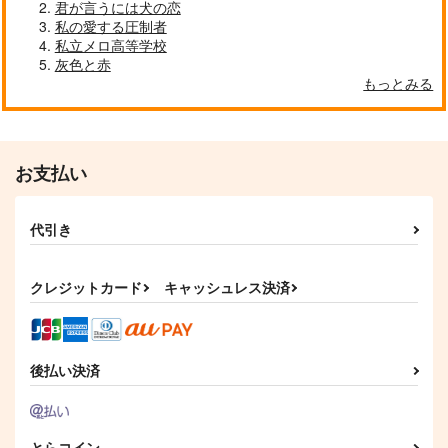
君が言うには犬の恋
サンプル
サンプル
サンプル
私の愛する圧制者
作品詳細
作品詳細
作品詳細
私立メロ高等学校
左遷錬金術師の辺境暮
灰色と赤
らし 元エリート 1
もっとみる
スクウェア・エニック
ス
770
円
（税込）
お支払い
サンプル
作品詳細
代引き
クレジットカード
キャッシュレス決済
越野の受難
及川徹の受難チェーン
長谷部陸夫の受難
メール
ACTIVEITEM
一夜漬け条約
わんころ屋
220
770
円
円
（税込）
（税込）
後払い決済
770
円
（税込）
長谷部陸夫
仙道彰×三井寿
及川徹
サンプル
サンプル
サンプル
とらコイン