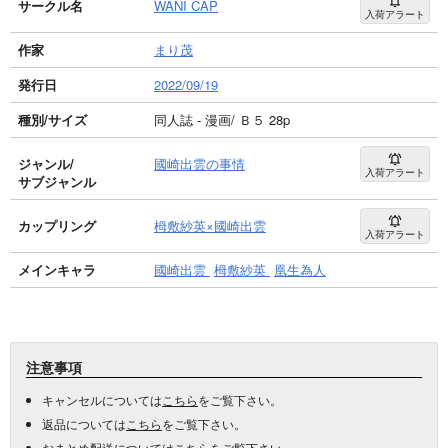
サークル名
WANI CAP
入荷アラート
作家
まり茂
発行日
2022/09/19
種別/サイズ
同人誌 - 漫画/ Ｂ５ 28p
ジャンル/
國崎出雲の事情
入荷アラート
サブジャンル
カップリング
栂敷紗英×國崎出雲
入荷アラート
メインキャラ
國崎出雲
栂敷紗英
凰生為人
注意事項
キャンセルについては
こちら
をご覧下さい。
返品については
こちら
をご覧下さい。
おまとめ配送については
こちら
をご覧下さい。