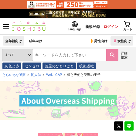
新規登録
ログイン
Language
カート
全年齢向け
成年向け
男性向け
女性向け
詳細
検索
灰色と赤
ゼンゼロ
薬屋のひとりごと
呪術廻戦
とらのあな通販
同人誌
WANI CAP
姫と天使と受難の王子