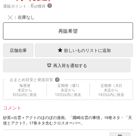
6
通販ポイント：
pt獲得
？
╳
：在庫なし
再販希望
店舗在庫
欲しいものリストに追加
再入荷を通知する
おまとめ目安と発送目安
?
毎度便
定期便（週1)
定期便（月2)
未定から
未定から
未定から
5日以内に発送
10日以内に発送
14日以内に発送
コメント
紗英×出雲＋アクトのほのぼの漫画。「國崎出雲の事情」19巻ネタ・「天
使とアクト!!」17巻ネタ含むクロスオーバー。