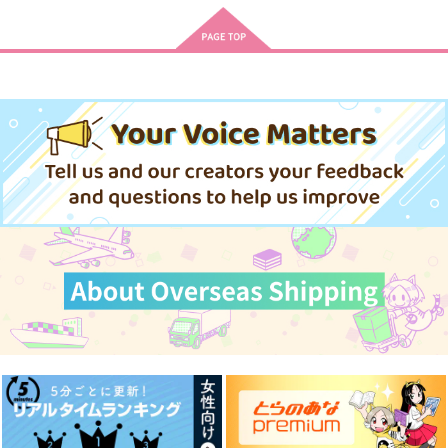
真下悟×八敷一男
サンプル
サンプル
サンプル
作品詳細
作品詳細
作品詳細
ルドルフとイッパイア
勇者パーティーを追放
即死魔法を覚えた聖
ッテナ 1
されたビーストテイマ
女。やりがい搾取な教
ー、最強種の猫耳少女
会を破壊して自由にな
講談社
スクウェア・エニック
KADOKAWA
と出会う 11
ります
ス
759
902
円
円
（税込）
（税込）
770
円
（税込）
サンプル
サンプル
サンプル
作品詳細
作品詳細
作品詳細
ゴールデンスランバー
議員が産屋敷邸を襲撃
南風棘心
したら理事長が爆発し
Datto
玉翠舎
た話
議員のヒミツのファン
1,572
1,760
円
円
（税込）
（税込）
クラブ
真下悟×八敷一男
エリジウム×ソーンズ×エリジウム
715
円
（税込）