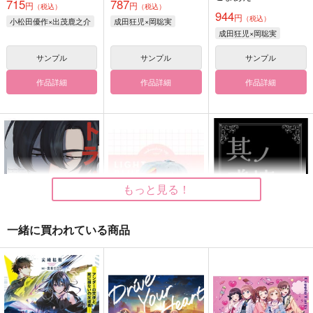
715
787
円
円
（税込）
（税込）
944
円
（税込）
小松田優作×出茂鹿之介
成田狂児×岡聡実
成田狂児×岡聡実
サンプル
サンプル
サンプル
作品詳細
作品詳細
作品詳細
もっと見る！
一緒に買われている商品
トライアウト
お芋刺繍デニムキャッ
其ノ感情ニ祝福ヲ
プ
梅ロール
そらあい
my bear.
787
2,200
円
円
（税込）
（税込）