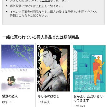
再販投票については
こちら
をご覧下さい。
イベント応募券付商品などをご購入の際は毎度便をご利用ください。
詳細は
こちら
をご覧ください。
一緒に買われている同人作品または類似商品
惜別の恋人
もしものはなし
おかえり ただいま い
ってきます
はすっこ
ごまあえ
ごまあえ