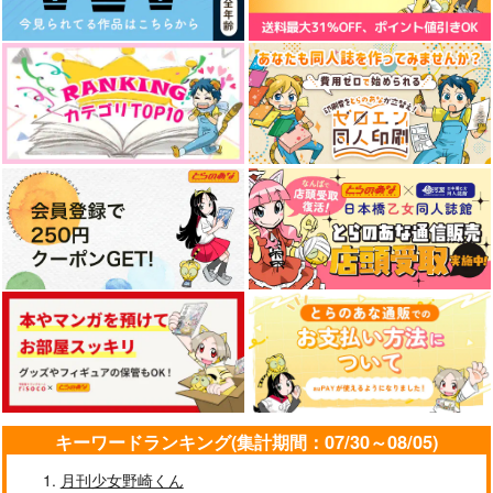
産屋敷耀哉×鬼舞辻無惨
サンプル
サンプル
サンプル
生まれた直後に捨てら
ハプスブルク家の華麗
醜いオークの逆襲 同
作品詳細
作品詳細
作品詳細
れたけど、前世が大賢
なる受難 2
人エロゲの鬼畜皇太子
者だったので余裕で生
に転生した喪男の受
アース・スター エン
講談社
双葉社
きてます 最強赤ちゃ
難 5
ターテイメント
ん大暴走 16
792
792
円
円
（税込）
（税込）
726
円
（税込）
サンプル
サンプル
サンプル
作品詳細
作品詳細
作品詳細
しにたがり
草鈴日和
水木探偵の受難
湖の底から
MP０
MICROMACRO
550
2,200
944
円
円
キーワードランキング(集計期間：07/30～08/05)
円
（税込）
（税込）
（税込）
水木
ロナルド×ドラルク
宗像草太×岩戸鈴芽
月刊少女野崎くん