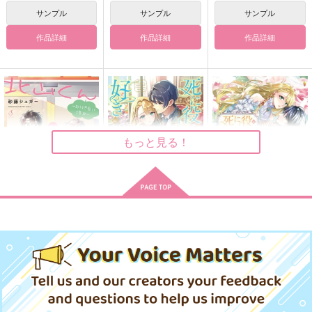
円
（税込）
（税込）
440
円
（税込）
サンプル
サンプル
サンプル
スティーブン×レオナルド
浅羽悠真×アキラ
水心子正秀×女審神者
作品詳細
作品詳細
作品詳細
サンプル
サンプル
サンプル
作品詳細
作品詳細
作品詳細
もっと見る！
北山くんと南谷く
死に役はごめんなので
死に役はごめんなので
ん お付き合い1年目
好きにさせてもらいま
好きにさせてもらいま
す 2
す@COMIC 第1巻
イースト・プレス
ＴＯブックス
ＴＯブックス
いちばん好きな嘘
古森くん、あのね
Scenario 会場無料配
770
1,399
759
円
円
布版
円
（税込）
（税込）
（税込）
えこぷに
echo
skycolor
990
472
円
円
サンプル
サンプル
サンプル
（税込）
（税込）
237
円
（税込）