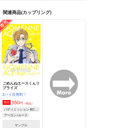
桜39
果て々
大盛り無料
関連商品(カップリング)
472
770
700
円
円
円
（税込）
（税込）
（税込）
フウガとナギ
モクマ×チェズレイ
×女夢主
サンプル
サンプル
サンプル
作品詳細
作品詳細
作品詳細
ごめんねエースくんリ
プライズ
2ハイ目無料！
550
円
専売
（税込）
バディミッション BOND
アーロン×ルーク
ごめんね、小宮くん。
極めた水心子くんはス
末っ子エースは教室で
キを見せてくれない!!
も末っ子属性
Hieguso
サンプル