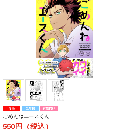
専売
全年齢
女性向け
ごめんねエースくん
550円（税込）