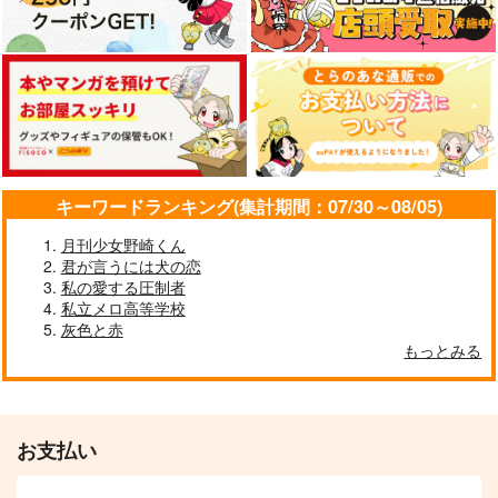
660
円
（税込）
ラウダ×グエル
サンプル
サンプル
作品詳細
作品詳細
キーワードランキング(集計期間：07/30～08/05)
月刊少女野崎くん
君が言うには犬の恋
私の愛する圧制者
私立メロ高等学校
灰色と赤
もっとみる
お支払い