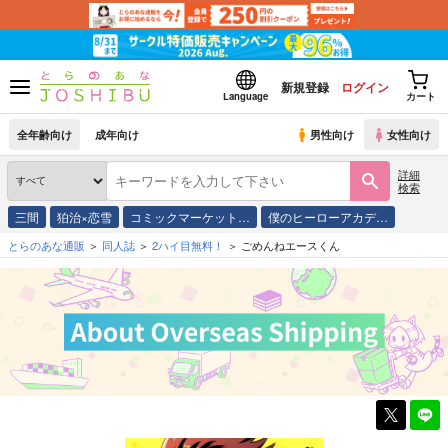
新規登録
ログイン
Language
カート
全年齢向け
成年向け
男性向け
女性向け
詳細
検索
三間
狛治×恋雪
コミックマーケット…
僕のヒーローアカデ…
とらのあな通販
同人誌
2ハイ目無料！
ごめんねエースくん