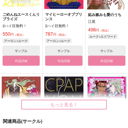
ごめんねエースくんリ
マイヒーローオブプリ
妬み嫉みも愛のうち
プライズ
ンス
江尾
2ハイ目無料！
2ハイ目無料！
498
円
（税込）
550
787
円
円
（税込）
（税込）
ルーク×エドワード
アーロン×ルーク
アーロン×ルーク
サンプル
サンプル
サンプル
作品詳細
作品詳細
作品詳細
もっと見る！
関連商品(サークル)