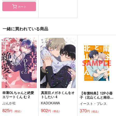
East Blue
果樹林
715
円
（税込）
カート
629
315
円
円
（税込）
（税込）
小宮×トガシ
佐久早聖臣
水心子正秀×女審神者
サンプル
サンプル
サンプル
一緒に買われている商品
作品詳細
作品詳細
作品詳細
幸薄OLちゃんと絶愛
真面目メガネくんをオ
【有償特典】12P小冊
エリートくん む 2
トしたい 4
子（北山くんと南谷く
ん −お付き合い1年目
水心子くんは素直でカ
レオくんのサボテン
拝啓、アキラくん。
ぶんか社
KADOKAWA
イースト・プレス
−）
ワイイ6番目の王子
猫の目
MoonLily
825
902
370
様！
円
円
円
（税込）
（税込）
（税込）
十五夜堂
315
1,572
円