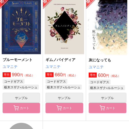
騎士皇子21
とにかくおとなしくし
Who Penned the Dea
ていてくれ！！
th？
trabajo
ひなたぼこ
mmc
1,315
円
（税込）
550
2,515
円
円
（税込）
（税込）
枢木スザク×ルルーシュ
フライデー
枢木スザク×ジュリアス
サンプル
サンプル
サンプル
作品詳細
作品詳細
作品詳細
ブルーモーメント
ギムノパイディア
灰になっても
ユマニテ
ユマニテ
ユマニテ
990
660
600
円
円
専売
専売
円
専売
（税込）
（税込）
（税込）
コードギアス
コードギアス
コードギアス
枢木スザク×ルルーシュ
枢木スザク×ルルーシュ
枢木スザク×ルルーシュ
サンプル
サンプル
サンプル
カート
カート
カート
Blanca
早贄にかたる