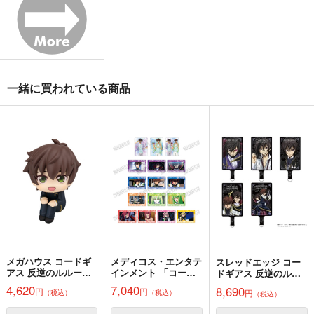
Gift
Unp.
FTDB
梅屋
1,100
1,572
472
円
円
円
（税込）
（税込）
（税込）
オシュトル×シューニャ
御手杵×女審神者
木兎光太郎×赤葦京治
サンプル
サンプル
サンプル
一緒に買われている商品
作品詳細
作品詳細
作品詳細
メガハウス コードギ
メディコス・エンタテ
スレッドエッジ コー
アス 反逆のルルーシ
インメント 「コード
ドギアス 反逆のルル
ュ るかっぷ 枢木スザ
ギアス 反逆のルルー
ーシュ メモリアルピ
4,620
7,040
8,690
Gift
贅言
全くウチのウツボども
円
円
円
（税込）
（税込）
ク 完成品
シュ」 クリアカード
（税込）
クチャーズ フォンタ
は
コレクション BOX
ブコレクション BOX
バニヤンの木
ぺきの木