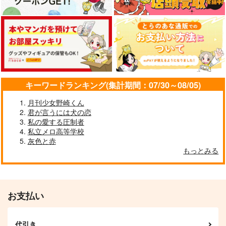
アズール・アーシェング
ロット
サンプル
サンプル
サンプル
作品詳細
作品詳細
作品詳細
キーワードランキング(集計期間：07/30～08/05)
月刊少女野崎くん
君が言うには犬の恋
私の愛する圧制者
私立メロ高等学校
灰色と赤
もっとみる
ワームホール
ポムフィオーレ副寮長
は華麗に忙しい
雪國
お支払い
ナキガオ
787
円
（税込）
787
円
（税込）
佐野万次郎×花垣武道
イデア・シュラウド
代引き