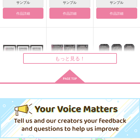
ランハニ
サンプル
サンプル
サンプル
2,200
787
円
円
（税込）
（税込）
315
円
（税込）
作品詳細
作品詳細
作品詳細
ラギー×女監督生
ホークス×エンデヴァー
ジェイド×フロイド
サンプル
サンプル
サンプル
作品詳細
作品詳細
作品詳細
もっと見る！
スレッドエッジ コー
スレッドエッジ コー
スレッドエッジ コー
ドギアス 反逆のルル
ドギアス 反逆のルル
ドギアス 反逆のルル
ーシュ メモリアルピ
ーシュ メモリアルピ
ーシュ メモリアルピ
5,500
5,445
3,300
円
円
円
（税込）
（税込）
クチャーズ 額縁マグ
クチャーズ アクキー
（税込）
クチャーズ スクエア
ネットコレクショ
カードコレクショ
缶バッジコレクショ
ン BOX
ン BOX
ン BOX
サンプル
サンプル
サンプル
姿くん
太陽の騎士
巻き添えピープル！
木持アート出版
木持アート出版
Red Waltz
作品詳細
作品詳細
作品詳細