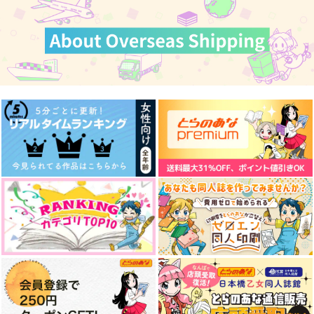
1,100
1,100
1,450
円
円
円
（税込）
（税込）
（税込）
ジェイド×リドル
サンプル
サンプル
サンプル
作品詳細
作品詳細
作品詳細
乙女怪獣キャラメリ
ゼ 10
KADOKAWA
902
円
（税込）
サンプル
オクタヴィネル寮長は
羽煮WEB再録集2
twst log
当然忙しい
お火延べ
作品詳細
幸漫
ナキガオ
2,357
2,200
円
円
（税込）
（税込）
787
円
（税込）
オクタヴィネル