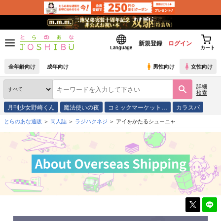
新規登録
ログイン
Language
カート
全年齢向け
成年向け
男性向け
女性向け
詳細
検索
月刊少女野崎くん
魔法使いの夜
コミックマーケット…
カラスバ
とらのあな通販
同人誌
ラジハクネジ
アイをかたるシューニャ