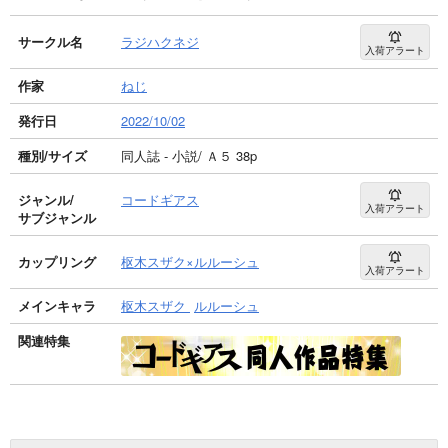
サークル名
ラジハクネジ
入荷アラート
作家
ねじ
発行日
2022/10/02
種別/サイズ
同人誌 - 小説/ Ａ５ 38p
ジャンル/
コードギアス
入荷アラート
サブジャンル
カップリング
枢木スザク×ルルーシュ
入荷アラート
メインキャラ
枢木スザク
ルルーシュ
関連特集