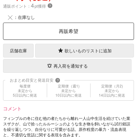
4
通販ポイント：
pt獲得
？
╳
：在庫なし
再販希望
店舗在庫
欲しいものリストに追加
再入荷を通知する
おまとめ目安と発送目安
?
毎度便
定期便（週1)
定期便（月2)
未定から
未定から
未定から
5日以内に発送
10日以内に発送
14日以内に発送
コメント
フィンブルの冬に住む他の者たちから離れ一人山中生活を続けていた業
スザクが、山で拾ったルルーシュのような生き物を飼いながら試行錯誤
を繰り返しつつ、自分なりに可愛がる話。原作程度の暴力・流血表現
と、不適切な世話に関する表現を含みます。