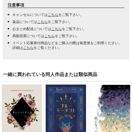
注意事項
キャンセルについては
こちら
をご覧下さい。
返品については
こちら
をご覧下さい。
おまとめ配送については
こちら
をご覧下さい。
再販投票については
こちら
をご覧下さい。
イベント応募券付商品などをご購入の際は毎度便をご利用ください。
詳細は
こちら
をご覧ください。
一緒に買われている同人作品または類似商品