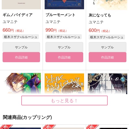
ギムノパイディア
ブルーモーメント
灰になっても
ユマニテ
ユマニテ
ユマニテ
660
990
600
円
円
円
（税込）
（税込）
（税込）
枢木スザク×ルルーシュ
枢木スザク×ルルーシュ
枢木スザク×ルルーシュ
サンプル
サンプル
サンプル
作品詳細
作品詳細
作品詳細
もっと見る！
関連商品(カップリング)