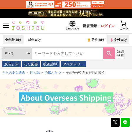
新規登録
ログイン
Language
カート
全年齢向け
成年向け
男性向け
女性向け
詳細
検索
灰色と赤
わた図書
呪術廻戦
タペストリー
とらのあな通販
同人誌
心臓ふたつ
そのかがやきをだれが救う