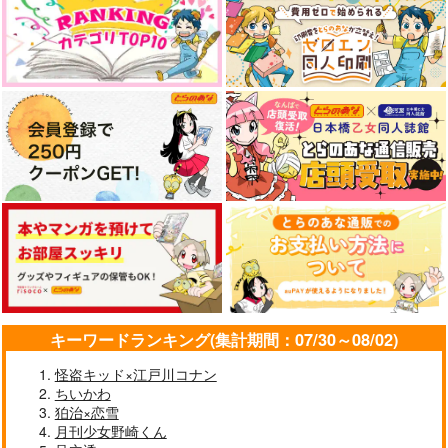
円
アーサー
アーサー
（税込）
アーサー
サンプル
サンプル
サンプル
作品詳細
作品詳細
作品詳細
キーワードランキング(集計期間：07/30～08/02)
希望の王子様１
うつし鏡のその向こう
英日再録集その
７ Drowing in Love
怪盗キッド×江戸川コナン
roundchair
プラム園の夢
ちいかわ
１０２２
1,650
660
円
円
（税込）
（税込）
狛治×恋雪
4,840
円
アーサー・グランヴェル
（税込）
月刊少女野崎くん
レノックス×ファウスト
アーサー×本田菊