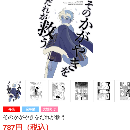
専売
全年齢
女性向け
そのかがやきをだれが救う
787円（税込）