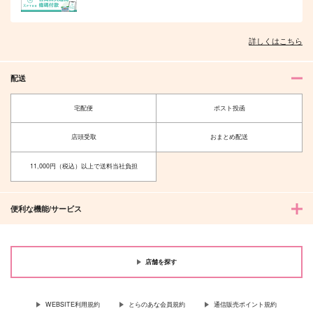
サンプル
サンプル
サンプル
作品詳細
作品詳細
作品詳細
詳しくはこちら
配送
宅配便
ポスト投函
店頭受取
おまとめ配送
11,000円（税込）以上で送料当社負担
便利な機能/サービス
ナリムラアサクサ そ
薫零で覚える百人一
のサン
首 その三
ナリムラ屋。
Primrose
399
550
円
円
（税込）
（税込）
店舗を探す
羽風薫×朔間零
サンプル
サンプル
WEBSITE利用規約
とらのあな会員規約
通信販売ポイント規約