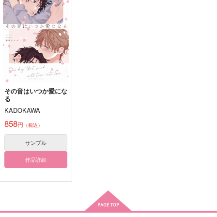
Calcite
Calcite
CoA
315
472
440
円
円
円
（税込）
（税込）
（税込）
オズ×フィガロ
オズ×フィガロ
オズ×フィガロ
サンプル
サンプル
サンプル
作品詳細
作品詳細
作品詳細
その音はいつか愛にな
る
KADOKAWA
858
円
（税込）
サンプル
作品詳細
花飛沫のデュエット
世界最強の恋vol.5
My Lord9
にばんぼし*
ご飯がすき。
GURI