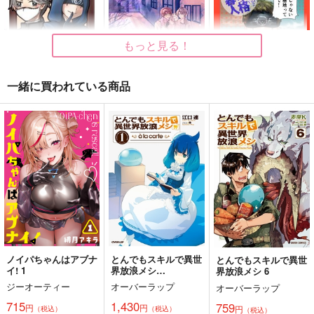
1,100
円
（税込）
ジョゼフ×イソップ
2,357
円
納棺師×占い師
（税込）
傭兵×占い師
もっと見る！
サンプル
サンプル
サンプル
一緒に買われている商品
作品詳細
作品詳細
作品詳細
納占でコピキャどうで
Silver lining
田舎暮らし人格 vol.2
しょう
Anoekumene
バビ団地
クラゲ狂想曲
600
944
円
専売
円
専売
（税込）
（税込）
1,100
円
専売
（税込）
IdentityV 第五人格
IdentityV 第五人格
IdentityV 第五人格
占い師×納棺師
イライ・クラーク
納棺師×占い師
ナワーブ・サベダー
ノートン・キャンベル
サンプル
サンプル
サンプル
カート
カート
カート
ノイパちゃんはアブナ
とんでもスキルで異世
とんでもスキルで異世
イ! 1
界放浪メシ
界放浪メシ 6
箱庭の人形
明くる日の約定
共犯者・前編
a la carte 1
ジーオーティー
オーバーラップ
オーバーラップ
ネルモア
夜に寝る
菫青石
715
1,430
759
944
2,672
629
円
円
円
円
円
（税込）
（税込）
円
（税込）
（税込）
（税込）
（税込）