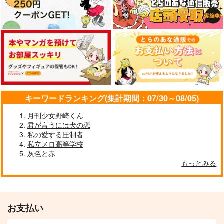
作品詳細
作品詳細
作品詳細
キーワードランキング(集計期間：07/30～08/05)
月刊少女野崎くん
君が言うには犬の恋
私の愛する圧制者
そっとぎゅっとずっと
AM1145
私立メロ高等学校
月よ星よと
Clover
灰色と赤
もっとみる
660
629
円
円
（税込）
（税込）
四葉環×逢坂壮五
四葉環×逢坂壮五
サンプル
サンプル
お支払い
作品詳細
作品詳細