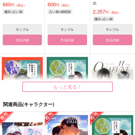
出
660
600
円
円
（税込）
（税込）
2,357
傭兵×占い師
占い師×納棺師
円
（税込）
傭兵×占い師
サンプル
サンプル
サンプル
作品詳細
作品詳細
作品詳細
もっと見る！
関連商品(キャラクター)
田舎暮らし人格 vol.2
田舎暮らし人格 vol.4
月刊OSAFUNE 11月
号
バビ団地
バビ団地
令月梅香