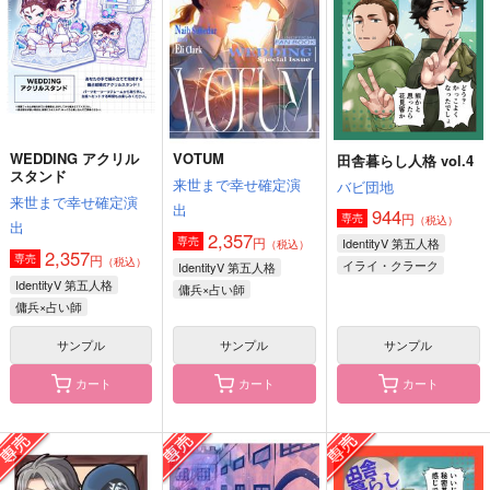
944
944
円
円
（税込）
（税込）
1,887
円
イライ・クラーク
イライ・クラーク
（税込）
実休光忠×燭台切光忠
サンプル
サンプル
サンプル
作品詳細
作品詳細
作品詳細
WEDDING アクリル
VOTUM
田舎暮らし人格 vol.4
スタンド
来世まで幸せ確定演
バビ団地
来世まで幸せ確定演
出
944
円
専売
（税込）
出
2,357
円
専売
IdentityV 第五人格
（税込）
2,357
円
専売
（税込）
イライ・クラーク
IdentityV 第五人格
IdentityV 第五人格
ナワーブ・サベダー
傭兵×占い師
傭兵×占い師
ノートン・キャンベル
サンプル
サンプル
サンプル
カート
カート
カート
WEDDING アクリル
納占でコピキャどうで
花びらのゆくえ
スタンド
しょう
深海公園
来世まで幸せ確定演
クラゲ狂想曲
472
円
（税込）
出