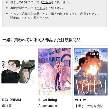
おまとめ配送については
こちら
をご覧下さい。
再販投票については
こちら
をご覧下さい。
イベント応募券付商品などをご購入の際は毎度便をご利用ください。
詳細は
こちら
をご覧ください。
一緒に買われている同人作品または類似商品
DAY DREAM
Silver lining
VOTUM
@箱庭
Anoekumene
来世まで幸せ確定演