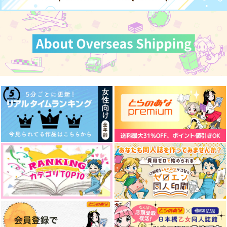
サンプル
サンプル
サンプル
作品詳細
作品詳細
作品詳細
作品詳細
作品詳細
作品詳細
Bright
猫の役割！？
きっとずっともっと
Clover
月よ星よと
月よ星よと
787
545
693
円
円
円
（税込）
（税込）
（税込）
四葉環×逢坂壮五
四葉環×逢坂壮五
四葉環×逢坂壮五
サンプル
サンプル
サンプル