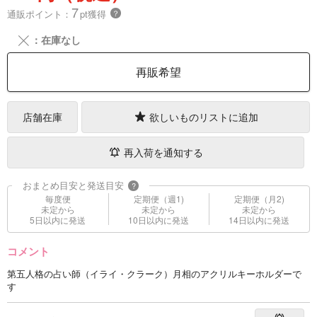
7
通販ポイント：
pt獲得
？
╳
：在庫なし
再販希望
店舗在庫
欲しいものリストに追加
再入荷を通知する
おまとめ目安と発送目安
?
毎度便
定期便（週1)
定期便（月2)
未定から
未定から
未定から
5日以内に発送
10日以内に発送
14日以内に発送
コメント
第五人格の占い師（イライ・クラーク）月相のアクリルキーホルダーで
す