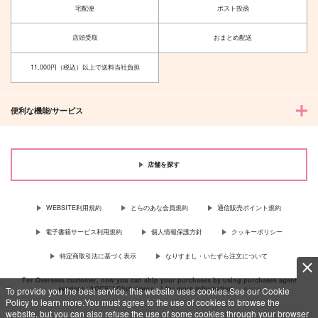
宅配便
ポスト投函
店頭受取
おまとめ配送
11,000円（税込）以上で送料当社負担
便利な機能/サービス
店舗を探す
WEBSITE利用規約
とらのあな会員規約
通信販売ポイント規約
電子書籍サービス利用規約
個人情報保護方針
クッキーポリシー
特定商取引法に基づく表示
なりすまし・いたずら注文について
For Overseas customer, now you can ship your purchases by using purchases agent
services “AOCS”! Click {more…} for more information …
more
To provide you the best service, this website uses cookies.See our Cookie
Policy to learn more.You must agree to the use of cookies to browse the
website, but you can also refuse the use of some cookies through your browser