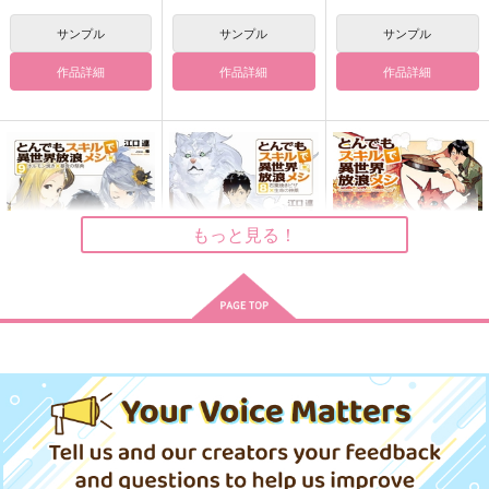
火災調査員×人形師
夜の番人×夜の番人(兄)
ジョゼフ×イソップ
サンプル
サンプル
サンプル
サンプル
サンプル
サンプル
作品詳細
作品詳細
作品詳細
作品詳細
作品詳細
作品詳細
もっと見る！
とんでもスキルで異世
とんでもスキルで異世
とんでもスキルで異世
界放浪メシ 9
界放浪メシ 8
界放浪メシ 7
テテカツ！２
月の相
青春の国、月相の詩
オーバーラップ
オーバーラップ
オーバーラップ
TENCAL
室外機
コーポ嶋田
1,430
1,430
759
円
円
536
858
円
935
（税込）
（税込）
（税込）
円
円
円
（税込）
（税込）
（税込）
白黒無常
ハンザ・セルバンテス
山田利吉
サンプル
サンプル
サンプル