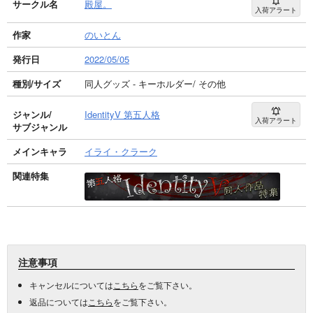
サークル名
殿屋。
入荷アラート
作家
のいとん
発行日
2022/05/05
種別/サイズ
同人グッズ - キーホルダー/ その他
ジャンル/
IdentityV 第五人格
入荷アラート
サブジャンル
メインキャラ
イライ・クラーク
関連特集
注意事項
キャンセルについては
こちら
をご覧下さい。
返品については
こちら
をご覧下さい。