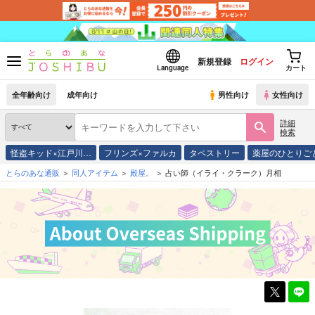
新規登録
ログイン
Language
カート
全年齢向け
成年向け
男性向け
女性向け
詳細
検索
怪盗キッド×江戸川…
フリンズ×ファルカ
タペストリー
薬屋のひとりご
とらのあな通販
同人アイテム
殿屋。
占い師（イライ・クラーク）月相