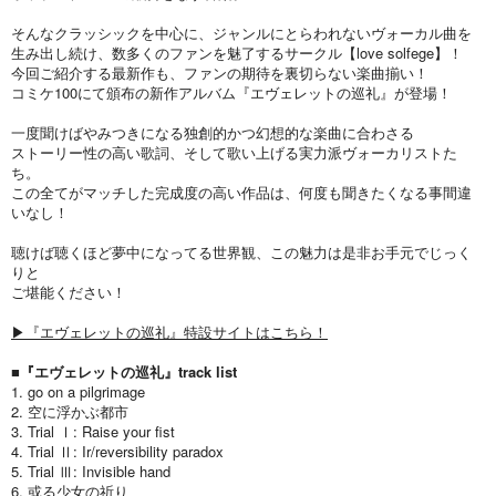
そんなクラッシックを中心に、ジャンルにとらわれないヴォーカル曲を
生み出し続け、数多くのファンを魅了するサークル【love solfege】！
今回ご紹介する最新作も、ファンの期待を裏切らない楽曲揃い！
コミケ100にて頒布の新作アルバム『エヴェレットの巡礼』が登場！
一度聞けばやみつきになる独創的かつ幻想的な楽曲に合わさる
ストーリー性の高い歌詞、そして歌い上げる実力派ヴォーカリストた
ち。
この全てがマッチした完成度の高い作品は、何度も聞きたくなる事間違
いなし！
聴けば聴くほど夢中になってる世界観、この魅力は是非お手元でじっく
りと
ご堪能ください！
▶『エヴェレットの巡礼』特設サイトはこちら！
■『エヴェレットの巡礼』track list
1. go on a pilgrimage
2. 空に浮かぶ都市
3. Trial Ⅰ: Raise your fist
4. Trial Ⅱ: Ir/reversibility paradox
5. Trial Ⅲ: Invisible hand
6. 或る少女の祈り