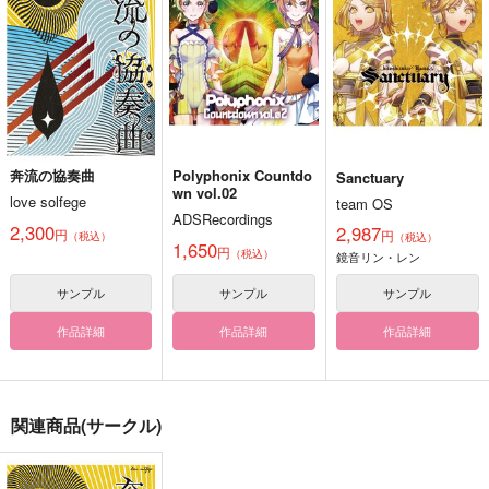
奔流の協奏曲
Polyphonix Countdo
Sanctuary
wn vol.02
love solfege
team OS
ADSRecordings
2,300
2,987
円
円
（税込）
（税込）
1,650
円
（税込）
鏡音リン・レン
サンプル
サンプル
サンプル
作品詳細
作品詳細
作品詳細
関連商品(サークル)