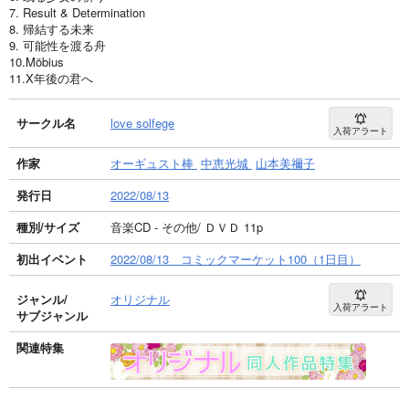
7. Result & Determination
8. 帰結する未来
9. 可能性を渡る舟
10.Möbius
11.X年後の君へ
サークル名
love solfege
入荷アラート
作家
オーギュスト棒
中恵光城
山本美禰子
発行日
2022/08/13
種別/サイズ
音楽CD - その他/ ＤＶＤ 11p
初出イベント
2022/08/13 コミックマーケット100（1日目）
ジャンル/
オリジナル
入荷アラート
サブジャンル
関連特集