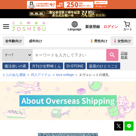
新規登録
ログイン
Language
カート
全年齢向け
成年向け
男性向け
女性向け
詳細
検索
魔法使いの夜
月刊少女野崎くん
Dr.STONE
薬屋のひとりごと
とらのあな通販
同人アイテム
love solfege
エヴェレットの巡礼