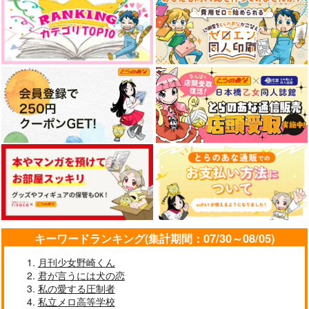
キーワードランキング(集計期間：07/30～08/05)
月刊少女野崎くん
君が言うには犬の恋
私の愛する圧制者
私立メロ高等学校