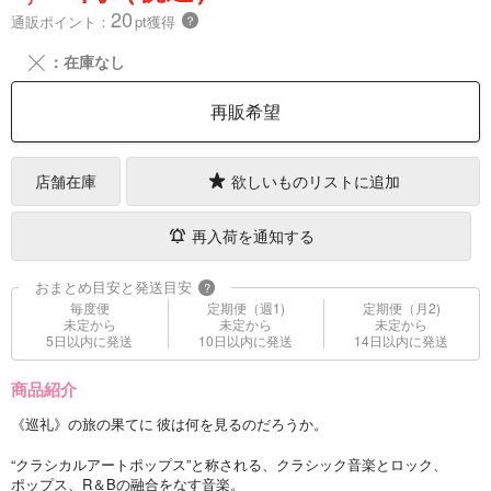
20
通販ポイント：
pt獲得
？
╳
：在庫なし
再販希望
店舗在庫
欲しいものリストに追加
再入荷を通知する
おまとめ目安と発送目安
?
毎度便
定期便（週1)
定期便（月2)
未定から
未定から
未定から
5日以内に発送
10日以内に発送
14日以内に発送
商品紹介
《巡礼》の旅の果てに 彼は何を見るのだろうか。
“クラシカルアートポップス”と称される、クラシック音楽とロック、
ポップス、R＆Bの融合をなす音楽。