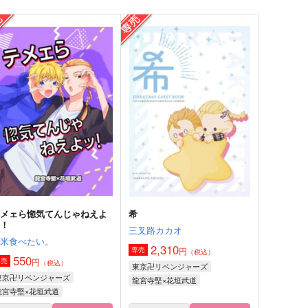
ダチはダメだろ
GET (ME) DRUNK
本気
Shave
72
944
円
円
（税込）
（税込）
龍宮寺堅×三ツ谷隆
龍宮寺堅×三ツ谷隆
サンプル
作品詳細
サンプル
作品詳細
テメェら惚気てんじゃねえよ
希
ッ！
三叉路カカオ
お米食べたい。
2,310
円
専売
（税込）
550
円
専売
（税込）
東京卍リベンジャーズ
東京卍リベンジャーズ
龍宮寺堅×花垣武道
龍宮寺堅×花垣武道