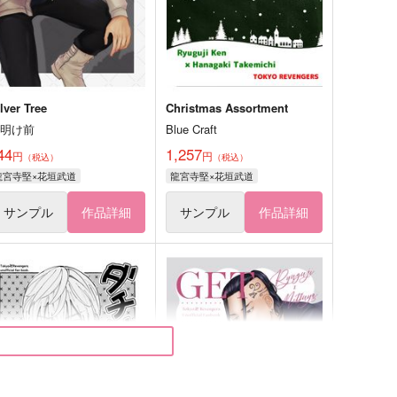
lver Tree
Christmas Assortment
夜明け前
Blue Craft
44
1,257
円
円
（税込）
（税込）
龍宮寺堅×花垣武道
龍宮寺堅×花垣武道
サンプル
作品詳細
サンプル
作品詳細