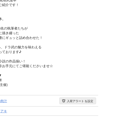
ご紹介です！
本。
8名の執筆者たちが
に描き綴った
冊にギュッと詰め合わせた！
る、ドラ武の魅力を味わえる
っております♪
小説の作品揃い！
非お手元にてご堪能くださいませ☆
▼
米
主催)
肉汁
入荷アラート
を設定
アキ