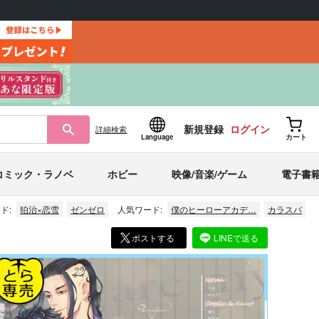
新規登録
ログイン
詳細
検索
Language
カート
コミック・ラノベ
ホビー
映像/音楽/ゲーム
電子書
ド:
狛治×恋雪
ゼンゼロ
人気ワード:
僕のヒーローアカデ…
カラスバ
ポストする
LINEで送る