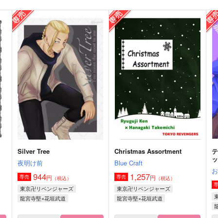
つまびく
これはなんですか!?
本気
本気
787
629
4
円
円
（税込）
（税込）
龍宮寺堅×三ツ谷隆
龍宮寺堅×三ツ谷隆
サンプル
作品詳細
サンプル
作品詳細
Silver Tree
Christmas Assortment
夜明け前
Blue Craft
944
1,257
円
円
専売
専売
（税込）
（税込）
東京卍リベンジャーズ
東京卍リベンジャーズ
龍宮寺堅×花垣武道
龍宮寺堅×花垣武道