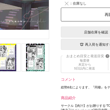
╳
：在庫なし
再
店舗在庫
を確認
再入荷を通知す
おまとめ目安と発送目安
?
毎度便
未定から
5日以内に発送
コメント
総勢8名によります、『同棲』を
商品紹介
サークル【肉汁】がお贈りする“TO
[東京卍リベンジャーズ]龍宮寺堅