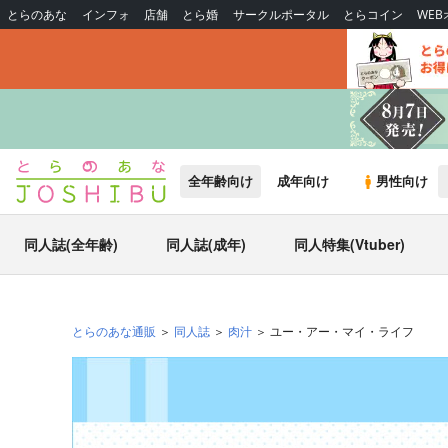
とらのあな
インフォ
店舗
とら婚
サークルポータル
とらコイン
WE
全年齢向け
成年向け
男性向け
同人誌(全年齢)
同人誌(成年)
同人特集(Vtuber)
とらのあな通販
同人誌
肉汁
ユー・アー・マイ・ライフ