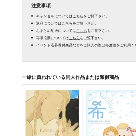
注意事項
キャンセルについては
こちら
をご覧下さい。
返品については
こちら
をご覧下さい。
おまとめ配送については
こちら
をご覧下さい。
再販投票については
こちら
をご覧下さい。
イベント応募券付商品などをご購入の際は毎度便をご利用く
一緒に買われている同人作品または類似商品