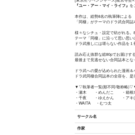
『ユー・アー・マイ・ライフ』
を
本作は、総勢8名の執筆陣による
「同棲」がテーマのドラ武合同誌
様々なシチュ・設定で紡がれる。
テーマ「同棲」に沿って思い思い
ドラ武推しには堪らない作品を１
読み応え抜群な総80pでお届けす
最後まで見逃せない合同誌本とな
ドラ武への愛が込められた漫画＆
ドラ武同棲合同誌本の全容を、是
▼▽執筆者一覧(順不同/敬称略)▽
・瀬木 ・めんだこ ・箱根
・千夜 ・ゆえかん ・アキ(
・WAITA ・むつ太
サークル名
作家