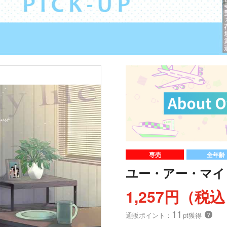
専売
全年齢
ユー・アー・マイ
1,257円（税
11
通販ポイント：
pt獲得
？