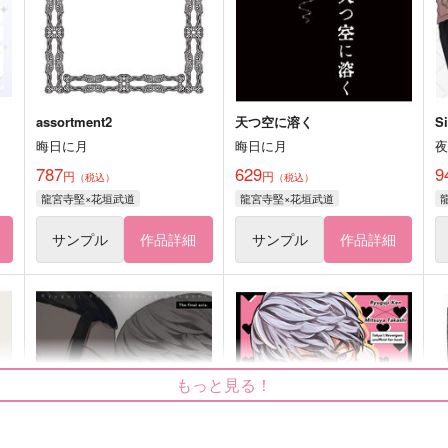
assortment2
天つ空に溶く
Si
晦日に月
晦日に月
787
629
9
円
円
（税込）
（税込）
龍宮寺堅×花垣武道
龍宮寺堅×花垣武道
サンプル
作品詳細
サンプル
作品詳細
もっと見る！