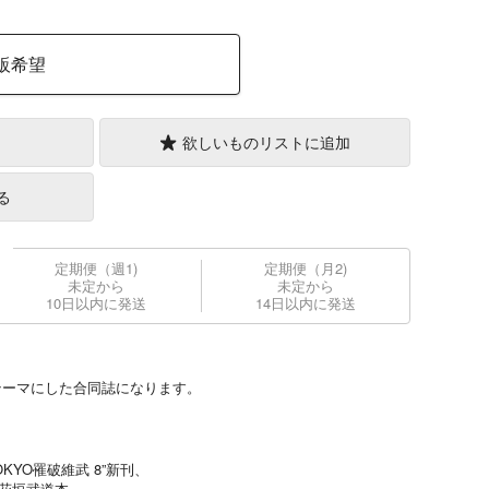
販希望
欲しいものリストに追加
る
定期便（週1)
定期便（月2)
未定から
未定から
10日以内に発送
14日以内に発送
テーマにした合同誌になります。
KYO罹破維武 8”新刊、
×花垣武道本