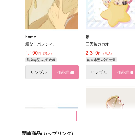
home.
希
紐なしバンジィ。
三叉路カカオ
1,100
2,310
円
円
（税込）
（税込）
龍宮寺堅×花垣武道
龍宮寺堅×花垣武道
サンプル
作品詳細
サンプル
作品詳細
関連商品(カップリング)