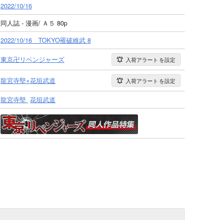
2022/10/16
同人誌 - 漫画/ Ａ５ 80p
2022/10/16 TOKYO罹破維武 8
東京卍リベンジャーズ
入荷アラート
を設定
龍宮寺堅×花垣武道
入荷アラート
を設定
龍宮寺堅
花垣武道