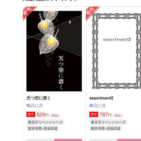
雨の記憶ととなりの体温
君のとなり
ましまろまん
一息
1,100
944
円
円
（税込）
（税込）
龍宮寺堅＋花垣武道
龍宮寺堅×花垣武道
サンプル
作品詳細
サンプル
作品詳細
天つ空に溶く
assortment2
晦日に月
晦日に月
629
787
円
円
専売
専売
（税込）
（税込）
東京卍リベンジャーズ
東京卍リベンジャーズ
龍宮寺堅×花垣武道
龍宮寺堅×花垣武道