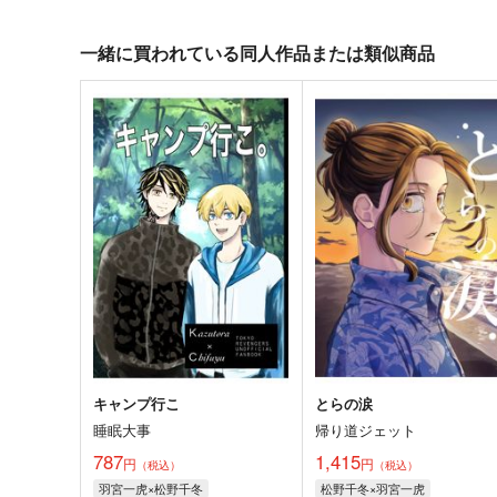
一緒に買われている同人作品または類似商品
キャンプ行こ
とらの涙
睡眠大事
帰り道ジェット
787
1,415
円
円
（税込）
（税込）
羽宮一虎×松野千冬
松野千冬×羽宮一虎