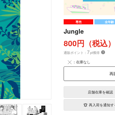
専売
全年齢
Jungle
800円（税込
7
通販ポイント：
pt獲得
？
╳
：在庫なし
再
店舗在庫
を確認
再入荷を通知す