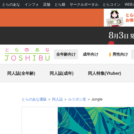
とらのあな
インフォ
店舗
とら婚
サークルポータル
とらコイン
WE
全年齢向け
成年向け
男性向け
同人誌(全年齢)
同人誌(成年)
同人特集(Vtuber)
とらのあな通販
同人誌
ルリボシ堂
Jungle