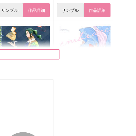
サンプル
作品詳細
サンプル
作品詳細
unday＆Sundae
embrace
森くり堂
smallbox
87
1,257
円
円
（税込）
（税込）
場地圭介×松野千冬
松野千冬×場地圭介