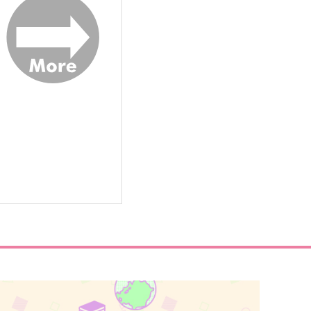
サンプル
作品詳細
サンプル
作品詳細
n summer
エンドロールで終わりじゃな
い
iwaba
パンタグラフ
,100
円
（税込）
629
円
（税込）
場地圭介×松野千冬
松野千冬×花垣武道