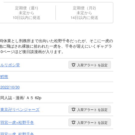
定期便（週1)
定期便（月2)
未定から
未定から
10日以内に発送
14日以内に発送
臨時休業とし刑務所まで出向いた松野千冬だったが、そこに一虎の
地に飛ばされ裸族に拾われた一虎を、千冬が迎えにいくギャグラ
10ページほど後日談漫画が入ります。
ルリボシ堂
入荷アラート
を設定
鱈熊
2022/10/30
同人誌 - 漫画/ Ａ５ 62p
東京卍リベンジャーズ
入荷アラート
を設定
羽宮一虎×松野千冬
入荷アラート
を設定
羽宮一虎
松野千冬