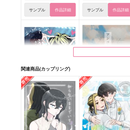
サンプル
作品詳細
サンプル
作品詳細
関連商品(カップリング)
ALL IDOL TORA
アンコールはいらない
ONESTAR
CHIBORI
660
993
円
円
（税込）
（税込）
羽宮一虎×場地圭介
羽宮一虎×場地圭介