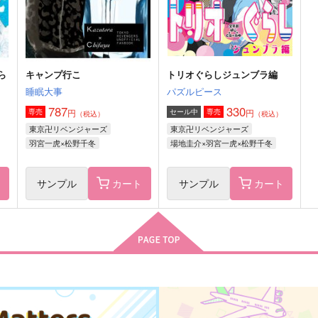
サンプル
作品詳細
サンプル
作品詳細
ら
キャンプ行こ
トリオぐらしジュンブラ編
睡眠大事
パズルピース
787
330
円
円
専売
セール中
専売
（税込）
（税込）
東京卍リベンジャーズ
東京卍リベンジャーズ
羽宮一虎×松野千冬
場地圭介×羽宮一虎×松野千冬
ト
サンプル
カート
サンプル
カート
初恋
Two juvenile birds
I
世界の果てまで
niwaba
n
315
2,357
1
円
円
（税込）
（税込）
場地圭介×松野千冬
場地圭介×松野千冬