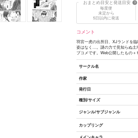
おまとめ目安と発送目安
?
毎度便
未定から
5日以内に発送
コメント
羽宮一虎の出所日、XJランドを
姿はなく…。謎の力で見知らぬ土
ブコメです。Web公開したもの＋
サークル名
作家
発行日
種別/サイズ
ジャンル/
サブジャンル
カップリング
メインキャラ