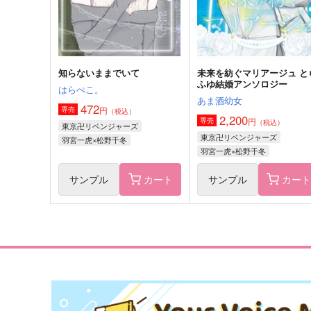
サンプル
作品詳細
サンプル
作品詳細
知らないままでいて
未来を紡ぐマリアージュ と
ふゆ結婚アンソロジー
はらぺこ。
あま酒幼女
472
円
専売
（税込）
2,200
円
専売
（税込）
東京卍リベンジャーズ
東京卍リベンジャーズ
羽宮一虎×松野千冬
羽宮一虎×松野千冬
サンプル
カート
サンプル
カー
あおくひかる
夜明けのトゥルーエンド
鉢植え23℃
25:00
715
660
円
円
（税込）
（税込）
松野千冬×場地圭介
松野千冬×場地圭介