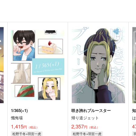
1/365(+1)
咲き誇れブルースター
懺悔場
帰り道ジェット
1,415
2,357
4
円
円
（税込）
（税込）
松野千冬×羽宮一虎
松野千冬×羽宮一虎