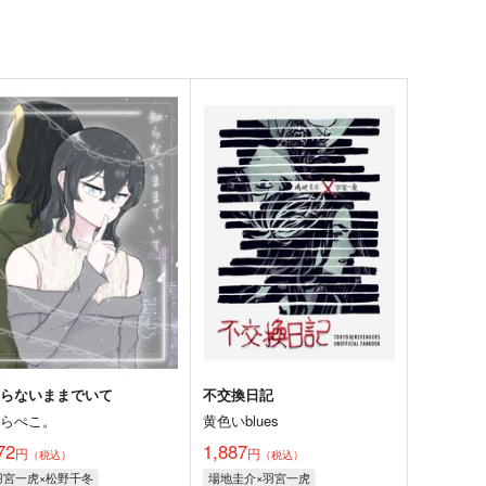
知らないままでいて
不交換日記
はらぺこ。
黄色いblues
72
1,887
円
円
（税込）
（税込）
羽宮一虎×松野千冬
場地圭介×羽宮一虎