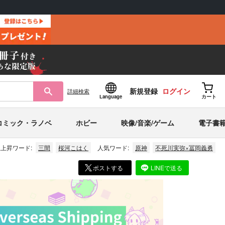
新規登録
ログイン
詳細
検索
Language
カート
コミック・ラノベ
ホビー
映像/音楽/ゲーム
電子書
上昇ワード:
三間
桜河こはく
人気ワード:
原神
不死川実弥×冨岡義勇
ポストする
LINEで送る