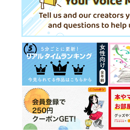
サンプル
作品詳細
サンプル
作品詳細
白雪姫 THE AFTER
ばぶ！ばぶ！ばぶ！～とー
んにばぶがやってきた！？
Mimosa
TSUBUKKO
715
円
（税込）
787
円
（税込）
場地圭介×松野千冬