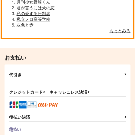
月刊少女野崎くん
君が言うには犬の恋
私の愛する圧制者
私立メロ高等学校
灰色と赤
もっとみる
刀剣乱舞非公式ファン
現パロさもんじ！2
蛇瓜再録集 参 本丸
アートブック KAKI
ランナー
道草ランプ
撞木家
蛇瓜
1,887
円
専売
（税込）
2,515
3,300
円
専売
円
（税込）
（税込）
刀剣乱舞
小夜左文字
お支払い
刀剣乱舞
小夜左文字
刀剣乱舞
山姥切国広
薬研藤四郎
もっと新刀さんいらっ
刀さに本６
猫の耳に念仏 夏
日本号
左文字兄弟
小夜左文字
男審神者
宗三左文字
しゃい！！
幸漫
ketsuban
代引き
幸漫
サンプル
サンプル
サンプル
1,998
715
円
円
（税込）
（税込）
1,980
円
（税込）
豊前江
南泉一文字
カート
カート
カート
菊一文字
クレジットカード
キャッシュレス決済
サンプル
サンプル
サンプル
作品詳細
作品詳細
作品詳細
後払い決済