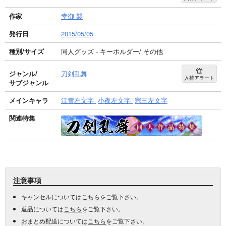
作家
幸御 襲
発行日
2015/05/05
種別/サイズ
同人グッズ - キーホルダー/ その他
ジャンル/
刀剣乱舞
入荷アラート
サブジャンル
メインキャラ
江雪左文字
小夜左文字
宗三左文字
関連特集
注意事項
キャンセルについては
こちら
をご覧下さい。
返品については
こちら
をご覧下さい。
おまとめ配送については
こちら
をご覧下さい。