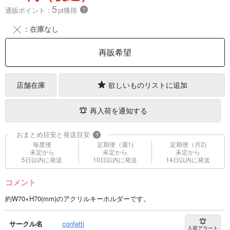
5
通販ポイント：
pt獲得
？
╳
：在庫なし
再販希望
店舗在庫
欲しいものリストに追加
再入荷を通知する
おまとめ目安と発送目安
?
毎度便
定期便（週1)
定期便（月2)
未定から
未定から
未定から
5日以内に発送
10日以内に発送
14日以内に発送
コメント
約W70×H70(mm)のアクリルキーホルダーです。
サークル名
confetti
入荷アラート