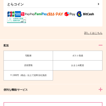
とらコイン
トウケンサイロク
トギジィ
詳しくはこちら
986
円
専売
（税込）
刀剣乱舞
薬研藤四郎
猫の耳に念仏 秋
【オマケなし】猫殺し
配送
くんはスキだらけ
小夜左文字
加州清光
ketsuban
湯屋
715
宅配便
ポスト投函
サンプル
円
（税込）
755
円
（税込）
南泉一文字
カート
店頭受取
おまとめ配送
南泉一文字×山姥切長義
サンプル
サンプル
11,000円（税込）以上で送料当社負担
作品詳細
作品詳細
便利な機能/サービス