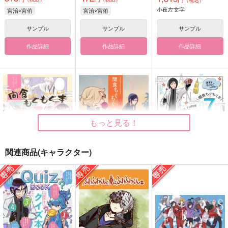
（税込）
小夜左文字
宮治×宮侑
宮治×宮侑
サンプル
サンプル
サンプル
作品詳細
作品詳細
作品詳細
もっと見る！
関連商品(キャラクター)
間食もぐもぐ本5
間食もぐもぐ本6
間食もぐもぐ本7
道草ランプ
道草ランプ
道草ランプ
1,572
1,415
1,572
円
円
円
（税込）
（税込）
（税込）
小夜左文字
小夜左文字
小夜左文字