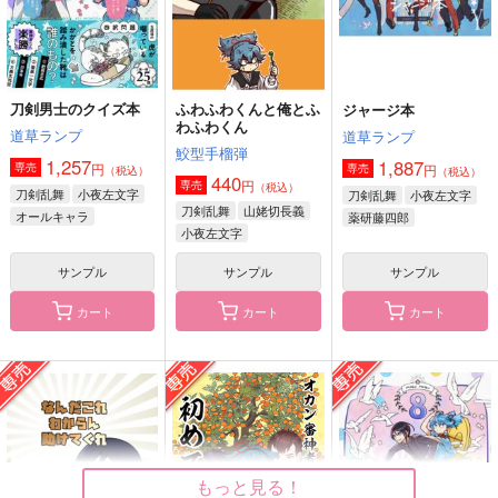
サンプル
サンプル
サンプル
作品詳細
作品詳細
作品詳細
刀剣男士のクイズ本
ふわふわくんと俺とふ
ジャージ本
わふわくん
道草ランプ
道草ランプ
鮫型手榴弾
1,257
1,887
円
専売
円
専売
（税込）
（税込）
440
円
専売
（税込）
刀剣乱舞
小夜左文字
刀剣乱舞
小夜左文字
刀剣乱舞
山姥切長義
オールキャラ
薬研藤四郎
小夜左文字
オールキャラ
サンプル
サンプル
サンプル
カート
カート
カート
現パロさもんじ！2
刀剣乱舞非公式ファン
オカン審神者と柿番長
アートブック KAKI
の初めての大豊作
道草ランプ
撞木家
いもポテト
1,887
円
（税込）
2,515
990
円
円
（税込）
小夜左文字
（税込）
小夜左文字
小夜左文字
もっと見る！
サンプル
サンプル
サンプル