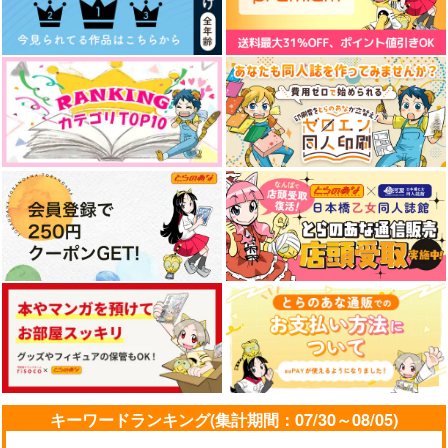
Note_re.
トウケンサイロク3
いつの間にこんなモン
スターになっちまった
める亭
トギジィ
んだ
トギジィ
787
1,500
円
円
専売
専売
（税込）
（税込）
787
円
専売
（税込）
オールキャラ
刀剣乱舞
刀剣乱舞
薬研藤四郎
刀剣乱舞
薬研藤四郎
加州清光
小夜左文字
平野藤四郎
小夜左文字
サンプル
サンプル
サンプル
間食もぐもぐ本4
本丸通販倶楽部2
刀剣男士のクイズ本
道草ランプ
道草ランプ
道草ランプ
カート
カート
カート
1,257
1,729
1,257
円
円
円
（税込）
（税込）
（税込）
小夜左文字
小夜左文字
小夜左文字
サンプル
サンプル
サンプル
作品詳細
作品詳細
作品詳細
キーワードランキング(集計期間：07/30～08/05)