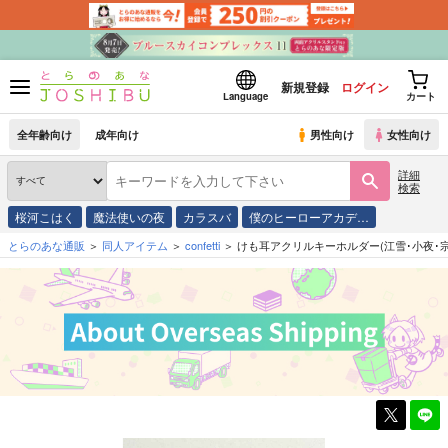
新規登録
ログイン
Language
カート
全年齢向け
成年向け
男性向け
女性向け
詳細
検索
桜河こはく
魔法使いの夜
カラスバ
僕のヒーローアカデ…
とらのあな通販
同人アイテム
confetti
けも耳アクリルキーホルダー(江雪･小夜･宗