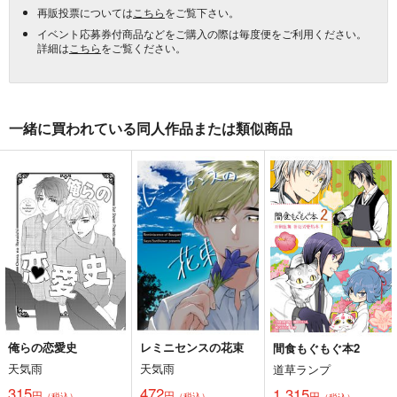
再販投票については
こちら
をご覧下さい。
イベント応募券付商品などをご購入の際は毎度便をご利用ください。
詳細は
こちら
をご覧ください。
一緒に買われている同人作品または類似商品
俺らの恋愛史
レミニセンスの花束
間食もぐもぐ本2
天気雨
天気雨
道草ランプ
315
472
1,315
円
円
円
（税込）
（税込）