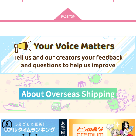
作品詳細
作品詳細
作品詳細
なんだこれ わから
オカン審神者と柿番長
間食もぐもぐ本8
ん 助けてくれ
の初めての大豊作
道草ランプ
トギジィ
いもポテト
1,572
円
専売
（税込）
629
990
円
円
専売
専売
（税込）
（税込）
刀剣乱舞
小夜左文字
刀剣乱舞
薬研藤四郎
刀剣乱舞
小夜左文字
薬研藤四郎
加州清光
小夜左文字
女審神者
サンプル
サンプル
サンプル
カート
カート
カート
ジャージ本
間食もぐもぐ本8
間食もぐもぐ本
道草ランプ
道草ランプ
道草ランプ
1,887
1,572
1,150
円
円
円
（税込）
（税込）
（税込）
小夜左文字
小夜左文字
小夜左文字
サンプル
サンプル
サンプル
作品詳細
作品詳細
作品詳細