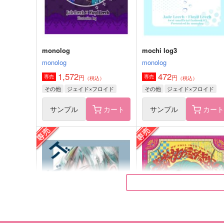
サンプル
作品詳細
サンプル
作品詳細
monolog
mochi log3
monolog
monolog
1,572
472
円
円
専売
専売
（税込）
（税込）
その他
ジェイド×フロイド
その他
ジェイド×フロイド
サンプル
カート
サンプル
カー
エイリアンズ・エンパシー
その輪郭を教えて
【上】
しおから
m.Q
944
円
（税込）
1,100
円
（税込）
フロイド×ジェイド
ジェイド×フロイド