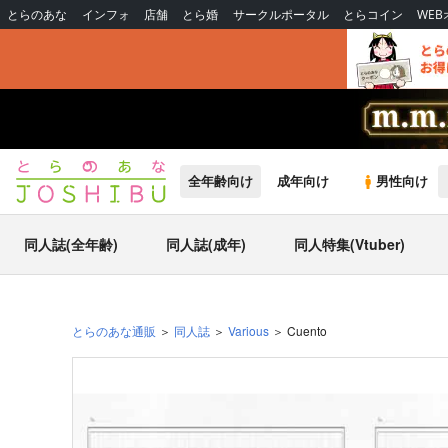
とらのあな
インフォ
店舗
とら婚
サークルポータル
とらコイン
WE
全年齢向け
成年向け
男性向け
同人誌(全年齢)
同人誌(成年)
同人特集(Vtuber)
とらのあな通販
同人誌
Various
Cuento