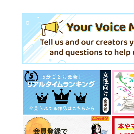
サンプル
作品詳細
サンプル
作品詳細
ゲゲゲのジェイド
地獄でも会えますように
松笛研究室
好機命中
472
660
円
円
専売
専売
（税込）
（税込）
その他
ジェイド×フロイド
その他
ジェイド×フロイド×ジェイド
サンプル
カート
サンプル
カー
ライトブルーの証明
反抗期べいびー
海外套
よりりずむ
2,044
484
円
円
（税込）
（税込）
フロイド×ジェイド
フロイド×ジェイド