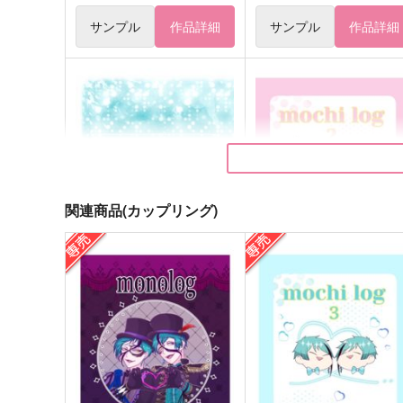
サンプル
作品詳細
サンプル
作品詳細
関連商品(カップリング)
キラキラふたつ
mochi log2
お大事にどうぞ
monolog
1,430
944
円
円
（税込）
（税込）
フロイド×ジェイド
ジェイド×フロイド