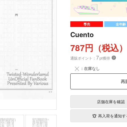
専売
全年齢
Cuento
787円（税込
7
通販ポイント：
pt獲得
？
╳
：在庫なし
再
店舗在庫
を確認
再入荷を通知す