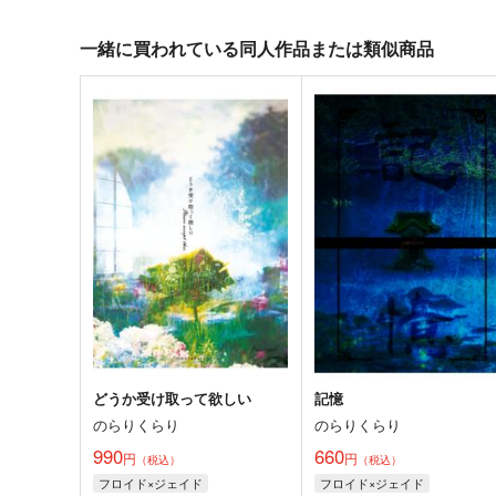
一緒に買われている同人作品または類似商品
どうか受け取って欲しい
記憶
のらりくらり
のらりくらり
990
660
円
円
（税込）
（税込）
フロイド×ジェイド
フロイド×ジェイド