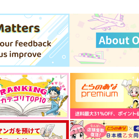
サンプル
作品詳細
サンプル
作品詳細
エイリアンズ・エンパシー
きみはぼくを裏切らない
【上】
好機命中
m.Q
755
円
専売
（税込）
1,100
円
専売
（税込）
その他
ジェイド×フロイド
その他
ジェイド×フロイド
ト
サンプル
カート
サンプル
カート