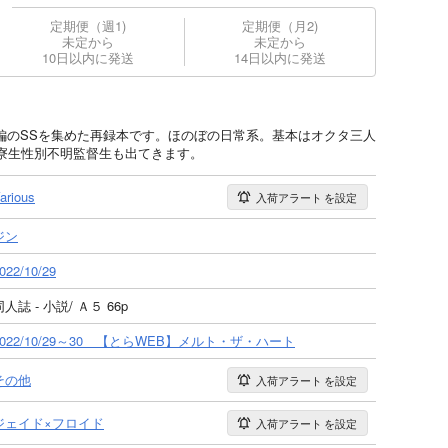
定期便（週1)
定期便（月2)
未定から
未定から
10日以内に発送
14日以内に発送
２４編のSSを集めた再録本です。ほのぼの日常系。基本はオクタ三人
寮生性別不明監督生も出てきます。
arious
入荷アラート
を設定
ジン
022/10/29
同人誌 - 小説/ Ａ５ 66p
2022/10/29～30 【とらWEB】メルト・ザ・ハート
その他
入荷アラート
を設定
ジェイド×フロイド
入荷アラート
を設定