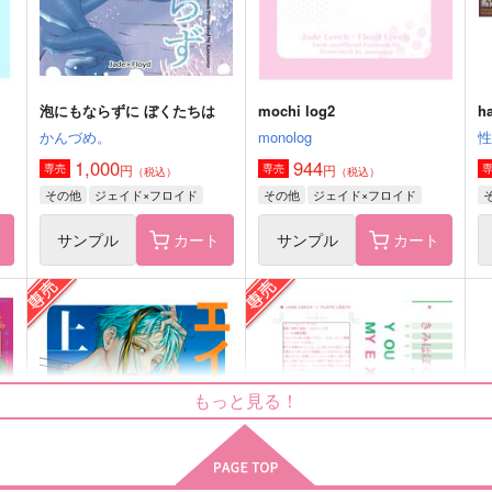
サンプル
作品詳細
サンプル
作品詳細
泡にもならずに ぼくたちは
mochi log2
h
かんづめ。
monolog
1,000
944
円
円
専売
専売
（税込）
（税込）
その他
ジェイド×フロイド
その他
ジェイド×フロイド
ト
サンプル
カート
サンプル
カート
地獄でも会えますように
mochi log3
もっと見る！
好機命中
monolog
660
472
7
円
円
（税込）
（税込）
ジェイド×フロイド×ジェイド
ジェイド×フロイド