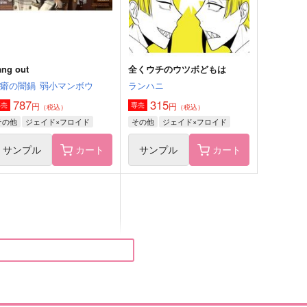
サンプル
作品詳細
サンプル
作品詳細
ang out
全くウチのウツボどもは
性癖の闇鍋
弱小マンボウ
ランハニ
787
315
円
円
専売
専売
（税込）
（税込）
その他
ジェイド×フロイド
その他
ジェイド×フロイド
サンプル
カート
サンプル
カート
幻の楽園
ＨＥＲＯ
のらりくらり
のらりくらり
70
770
円
円
（税込）
（税込）
フロイド×ジェイド
フロイド×ジェイド