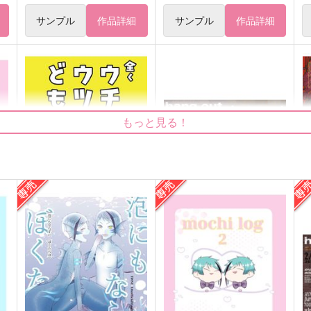
サンプル
作品詳細
サンプル
作品詳細
もっと見る！
全くウチのウツボどもは
hang out
ランハニ
性癖の闇鍋
315
787
1
円
円
（税込）
（税込）
ジェイド×フロイド
ジェイド×フロイド