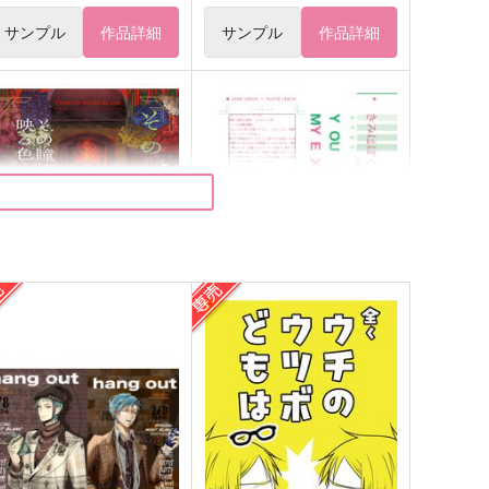
サンプル
作品詳細
サンプル
作品詳細
その瞳に映る色
きみはぼくを裏切らない
性癖の闇鍋
好機命中
,572
755
円
円
（税込）
（税込）
フロイド×ジェイド
ジェイド×フロイド