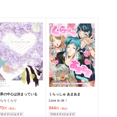
世界の中心は決まっている
くらっしゅ あまあま
のらりくらり
Love is ok！
70
944
円
円
（税込）
（税込）
フロイド×ジェイド
フロイド×ジェイド