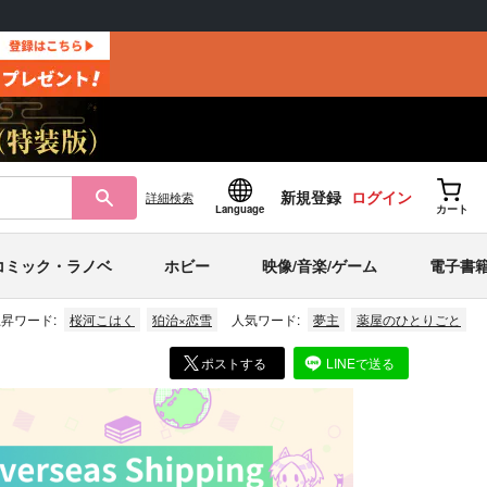
新規登録
ログイン
詳細
検索
Language
カート
コミック・ラノベ
ホビー
映像/音楽/ゲーム
電子書
昇ワード:
桜河こはく
狛治×恋雪
人気ワード:
夢主
薬屋のひとりごと
ポストする
LINEで送る