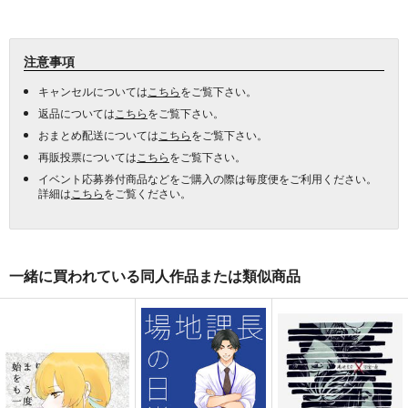
注意事項
キャンセルについては
こちら
をご覧下さい。
返品については
こちら
をご覧下さい。
おまとめ配送については
こちら
をご覧下さい。
再販投票については
こちら
をご覧下さい。
イベント応募券付商品などをご購入の際は毎度便をご利用ください。
詳細は
こちら
をご覧ください。
一緒に買われている同人作品または類似商品