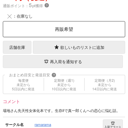
5
通販ポイント：
pt獲得
？
╳
：在庫なし
再販希望
店舗在庫
欲しいものリストに追加
再入荷を通知する
おまとめ目安と発送目安
?
毎度便
定期便（週1)
定期便（月2)
未定から
未定から
未定から
5日以内に発送
10日以内に発送
14日以内に発送
コメント
場地さん先天性女体化本です。生存ifで真一郎くんへの恋心に悩む話。
サークル名
ramarama
入荷アラート