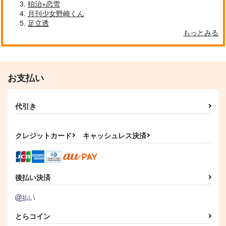
Anecdotes
バジトリオちびっ子ア
In summer
狛治×恋雪
ンソロジー「ちびとヤ
月刊少女野崎くん
こんなもん
niwaba
ンキー」
_caprice...
足立透
472
1,100
円
円
（税込）
（税込）
もっとみる
3,573
円
（税込）
場地圭介×松野千冬
場地圭介×松野千冬
場地圭介
サンプル
サンプル
サンプル
お支払い
作品詳細
作品詳細
作品詳細
代引き
クレジットカード
キャッシュレス決済
後払い決済
アンコールはいらない
Two juvenile birds
All Birds 卍web再録
とらコイン
集