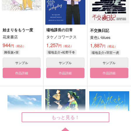
始まりをもう一度
場地課長の日常
不交換日記
花束書店
タケノコワークス
黄色いblues
944
1,257
1,887
円
円
円
（税込）
（税込）
（税込）
脚長族×蛍
場地圭介×松野千冬
場地圭介×羽宮一虎
サンプル
サンプル
サンプル
作品詳細
作品詳細
作品詳細
もっと見る！