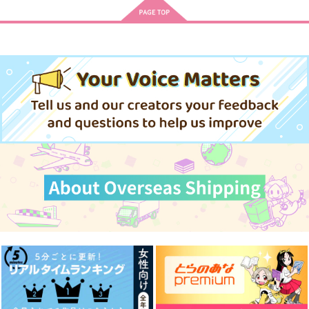
曰く、1.5
Sunday＆Sundae
わかれてもすきなひと
死人に梔子
森くり堂
Ripple
787
787
865
円
円
円
（税込）
（税込）
（税込）
場地圭介×松野千冬
場地圭介×松野千冬
場地圭介×松野千冬
サンプル
サンプル
サンプル
作品詳細
作品詳細
作品詳細