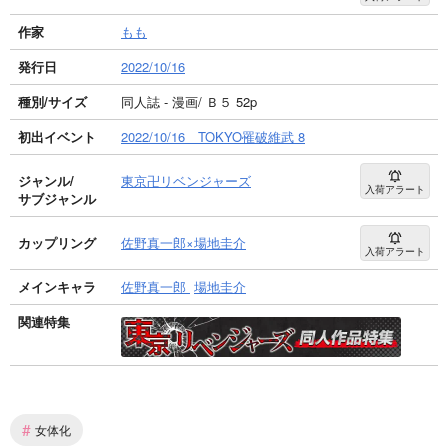
作家
もも
発行日
2022/10/16
種別/サイズ
同人誌 - 漫画/ Ｂ５ 52p
初出イベント
2022/10/16 TOKYO罹破維武 8
ジャンル/
東京卍リベンジャーズ
入荷アラート
サブジャンル
カップリング
佐野真一郎×場地圭介
入荷アラート
メインキャラ
佐野真一郎
場地圭介
関連特集
#
女体化