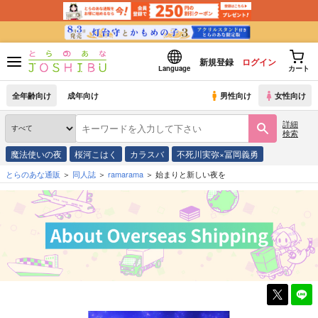
新規登録
ログイン
Language
カート
全年齢向け
成年向け
男性向け
女性向け
詳細
検索
魔法使いの夜
桜河こはく
カラスバ
不死川実弥×冨岡義勇
とらのあな通販
同人誌
ramarama
始まりと新しい夜を