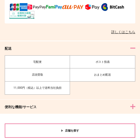
CHIBORI
niwaba
niwaba
993
2,357
円
円
（税込）
（税込）
2,594
円
（税込）
羽宮一虎×場地圭介
場地圭介×松野千冬
場地圭介
サンプル
サンプル
サンプル
詳しくはこちら
作品詳細
作品詳細
作品詳細
配送
宅配便
ポスト投函
店頭受取
おまとめ配送
11,000円（税込）以上で送料当社負担
便利な機能/サービス
I will never forget yo
初恋
ALL IDOL TORA
u
店舗を探す
世界の果てまで
ONESTAR
世界の果てまで