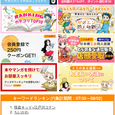
卒業エトセトラ
白雪姫 THE AFTER
心心相印
はちみつもなか
Mimosa
Gottani
770
715
710
円
円
円
（税込）
（税込）
（税込）
場地圭介×松野千冬
場地圭介×松野千冬
場地圭介×松野千冬
サンプル
サンプル
サンプル
作品詳細
作品詳細
作品詳細
キーワードランキング(集計期間：07/30～08/02)
怪盗キッド×江戸川コナン
ちいかわ