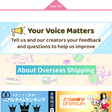
サンプル
カート
本日のごゆだいじぇす
白い花は咲いたまま
雨があがればぼくたち
All right!
雨があがればぼくたち
これからも
と
は
はしゃぎ太郎
は
マグミット錠
かえろう
パンダファシズム
爆速ししゃも
爆速ししゃも
1,257
円
専売
（税込）
220
440
円
円
220
（税込）
677
（税込）
円
専売
円
専売
（税込）
677
（税込）
呪術廻戦
円
（税込）
五条悟×虎杖悠仁
虎杖悠仁×脹相
呪術廻戦
呪術廻戦
五条悟×虎杖悠仁
五条悟×虎杖悠仁
五条悟×虎杖悠仁
五条悟×虎杖悠仁
サンプル
サンプル
サンプル
サンプル
サンプル
サンプル
作品詳細
作品詳細
作品詳細
カート
カート
カート