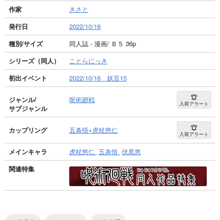
作家
きさと
発行日
2022/10/16
種別/サイズ
同人誌 - 漫画/ Ｂ５ 36p
シリーズ（同人）
ことらにっき
初出イベント
2022/10/16 妖言15
ジャンル/
呪術廻戦
入荷アラート
サブジャンル
カップリング
五条悟×虎杖悠仁
入荷アラート
メインキャラ
虎杖悠仁
五条悟
伏黒恵
関連特集