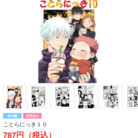
全年齢
女性向け
ことらにっき１０
787円（税込）