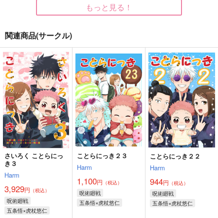
もっと見る！
関連商品(サークル)
さいろく ことらにっ
はつこい
さいろく ことらにっ
き２
き
Harm
Harm
Harm
1,887
円
（税込）
3,929
3,457
円
円
（税込）
（税込）
五条悟×虎杖悠仁
五条悟×虎杖悠仁
五条悟×虎杖悠仁
サンプル
サンプル
サンプル
作品詳細
作品詳細
作品詳細
さいろく ことらにっ
ことらにっき２３
ことらにっき２２
き３
Harm
Harm
Harm
1,100
944
円
円
（税込）
（税込）
3,929
円
（税込）
呪術廻戦
呪術廻戦
呪術廻戦
五条悟×虎杖悠仁
五条悟×虎杖悠仁
五条悟×虎杖悠仁