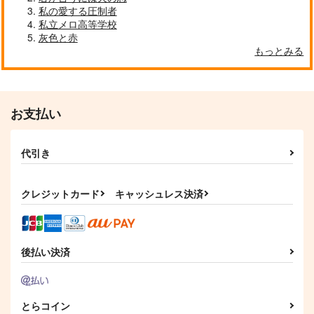
私の愛する圧制者
私立メロ高等学校
つまりそれってどうい
ついLOG2
灰色と赤
うこと？
空豆のきもち
もっとみる
ホクリホカ。
3,144
円
（税込）
362
円
（税込）
へし切長谷部
松野おそ松×松野一松
お支払い
サンプル
サンプル
作品詳細
作品詳細
代引き
クレジットカード
キャッシュレス決済
後払い決済
とらコイン