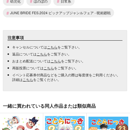
#
#
#
幼児化
ほのぼの
日常系
#
JUNE BRIDE FES.2024 ピックアップジャンルフェア - 呪術廻戦
注意事項
キャンセルについては
こちら
をご覧下さい。
返品については
こちら
をご覧下さい。
おまとめ配送については
こちら
をご覧下さい。
再販投票については
こちら
をご覧下さい。
イベント応募券付商品などをご購入の際は毎度便をご利用ください。
詳細は
こちら
をご覧ください。
一緒に買われている同人作品または類似商品