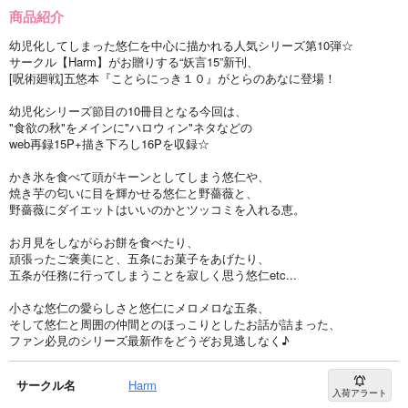
商品紹介
幼児化してしまった悠仁を中心に描かれる人気シリーズ第10弾☆
サークル【Harm】がお贈りする“妖言15”新刊、
[呪術廻戦]五悠本『ことらにっき１０』がとらのあなに登場！
幼児化シリーズ節目の10冊目となる今回は、
"食欲の秋"をメインに"ハロウィン"ネタなどの
web再録15P+描き下ろし16Pを収録☆
かき氷を食べて頭がキーンとしてしまう悠仁や、
焼き芋の匂いに目を輝かせる悠仁と野薔薇と、
野薔薇にダイエットはいいのかとツッコミを入れる恵。
お月見をしながらお餅を食べたり、
頑張ったご褒美にと、五条にお菓子をあげたり、
五条が任務に行ってしまうことを寂しく思う悠仁etc...
小さな悠仁の愛らしさと悠仁にメロメロな五条、
そして悠仁と周囲の仲間とのほっこりとしたお話が詰まった、
ファン必見のシリーズ最新作をどうぞお見逃しなく♪
サークル名
Harm
入荷アラート