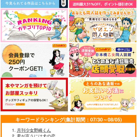
お兄ちゃんにまかせ
リチュアルホロウ
僕・オレたちのこと好
ビューティフルデイズ
彼の人の話
好きって言ってよ。下
ろ！
きってほんとう！？
bibi
帰路
無常讃歌
猿と腰掛
お星さまとうめぼし
はらへり。
1,100
円
（税込）
472
787
1,572
473
787
円
円
専売
円
専売
円
（税込）
（税込）
円
（税込）
（税込）
（税込）
五条悟×虎杖悠仁
呪術廻戦
呪術廻戦
呪術廻戦
虎杖悠仁×脹相
リーチ兄弟×アズール
五条悟×虎杖悠仁
五条悟×虎杖悠仁
五条悟×虎杖悠仁
サンプル
サンプル
サンプル
サンプル
サンプル
サンプル
作品詳細
作品詳細
作品詳細
カート
カート
カート
キーワードランキング(集計期間：07/30～08/05)
月刊少女野崎くん
君が言うには犬の恋