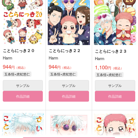
ことらにっき２０
ことらにっき２２
ことらにっき２３
Harm
Harm
Harm
944
944
1,100
円
円
円
（税込）
（税込）
（税込）
五条悟×虎杖悠仁
五条悟×虎杖悠仁
五条悟×虎杖悠仁
サンプル
サンプル
サンプル
作品詳細
作品詳細
作品詳細