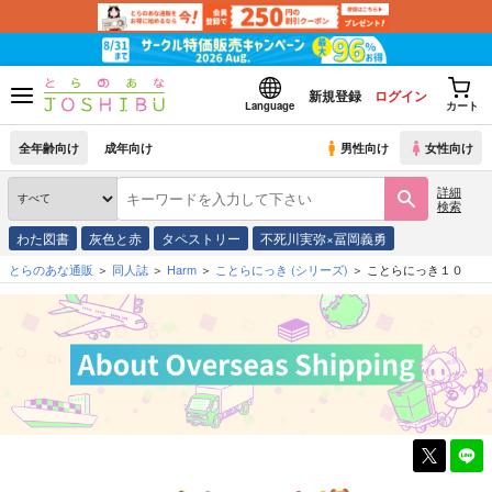
新規登録
ログイン
Language
カート
全年齢向け
成年向け
男性向け
女性向け
詳細
検索
わた図書
灰色と赤
タペストリー
不死川実弥×冨岡義勇
とらのあな通販
同人誌
Harm
ことらにっき
(シリーズ)
ことらにっき１０