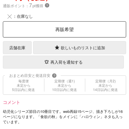
7
通販ポイント：
pt獲得
？
╳
：在庫なし
再販希望
店舗在庫
欲しいものリストに追加
再入荷を通知する
おまとめ目安と発送目安
?
毎度便
定期便（週1)
定期便（月2)
未定から
未定から
未定から
5日以内に発送
10日以内に発送
14日以内に発送
コメント
幼児化シリーズ節目の10冊目です。web再録15ページ、描き下ろしが16
ページになります。「食欲の秋」をメインに「ハロウィン」ネタも入っ
ています。