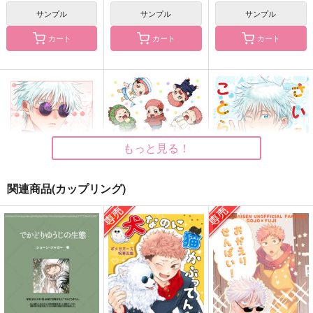
サンプル
サンプル
サンプル
カート
カート
カート
さいろく ことらにっ
しっちゃかめっちゃか
今どうしても伝えたく
き３
って
色雫
Harm
タバラ缶
1,257
円
（税込）
3,929
692
円
円
（税込）
（税込）
五条悟×虎杖悠仁
五条悟×虎杖悠仁
五条悟×虎杖悠仁
もっと見る！
サンプル
サンプル
サンプル
関連商品(カップリング)
作品詳細
作品詳細
作品詳細
はつこい
ことらにっき２０
さいろく ことらにっ
き２
Harm
Harm
Harm
1,887
944
円
円
（税込）
（税込）
3,929
円
（税込）
呪術廻戦
呪術廻戦
呪術廻戦
五条悟×虎杖悠仁
五条悟×虎杖悠仁
五条悟×虎杖悠仁