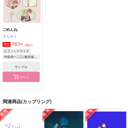
観音坂独歩×伊弉冉一二三
サンプル
サンプル
サンプル
作品詳細
作品詳細
作品詳細
ごめんね
さんかく
787
円
専売
（税込）
ヒプノシスマイク
伊弉冉一二三×観音坂独歩
サンプル
カート
手短に、編む。
宵の太陽
花火のあとも あなた
関連商品(カップリング)
と
iCY MiLK LAKE
どぶろく村
ポカポカ日和
157
990
円
円
（税込）
（税込）
787
円
（税込）
伊弉冉一二三×観音坂独歩
伊弉冉一二三×観音坂独歩
伊弉冉一二三×観音坂独歩