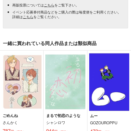
再販投票については
こちら
をご覧下さい。
イベント応募券付商品などをご購入の際は毎度便をご利用ください。
詳細は
こちら
をご覧ください。
一緒に買われている同人作品または類似商品
ごめんね
まるで初恋のような
ムー
さんかく
シャンロワ
GOZOUROPPU
787
944