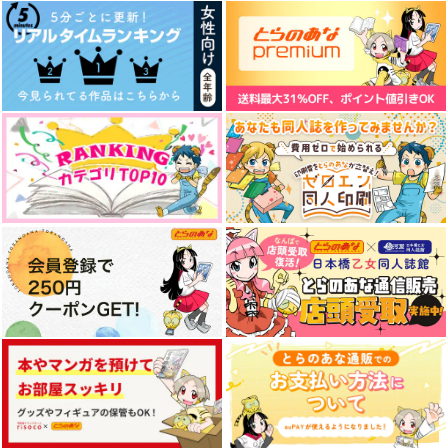
さよならさみしい人
イドの底から/星へ
1番人気12.10倍
うがいだいすき
魔物 in da 給湯室
単勝1.7倍
880
629
円
セール中
専売
専売
円
専売
（税込）
（税込）
362
円
ヒプノシスマイク
ヒプノシスマイク
（税込）
伊弉冉一二三×観音坂独歩
伊弉冉一二三×観音坂独歩
ヒプノシスマイク
夏の夜、星を識る
絶華WEB再録集2018-
絶華ひふど再録集
2020
2018-2019
伊弉冉一二三＋観音坂独歩×神宮寺寂雷
花筐
絶華
絶華
660
サンプル
サンプル
サンプル
円
（税込）
1,208
2,198
円
円
（税込）
（税込）
伊弉冉一二三×観音坂独歩
カート
カート
カート
伊弉冉一二三×観音坂独歩
伊弉冉一二三×観音坂独歩
サンプル
サンプル
サンプル
作品詳細
作品詳細
作品詳細