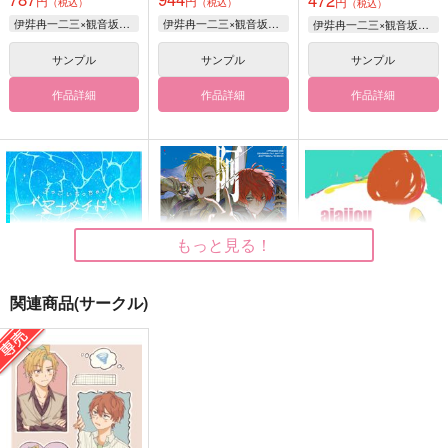
472
円
円
円
（税込）
（税込）
（税込）
伊弉冉一二三×観音坂独歩
伊弉冉一二三×観音坂独歩
伊弉冉一二三×観音坂独歩
サンプル
サンプル
サンプル
作品詳細
作品詳細
作品詳細
もっと見る！
関連商品(サークル)
すっごいちっちゃいマ
阿吽
aiaiiou
ーメイド
ポッポコーン
GOZOUROPPU
煩悩
858
315
円
円
（税込）
（税込）
858
円
（税込）
伊弉冉一二三×観音坂独歩
伊弉冉一二三×観音坂独歩