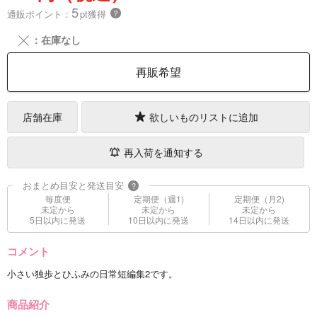
5
通販ポイント：
pt獲得
？
╳
：在庫なし
再販希望
店舗在庫
欲しいものリストに追加
再入荷を通知する
おまとめ目安と発送目安
?
毎度便
定期便（週1)
定期便（月2)
未定から
未定から
未定から
5日以内に発送
10日以内に発送
14日以内に発送
コメント
小さい独歩とひふみの日常短編集2です。
商品紹介