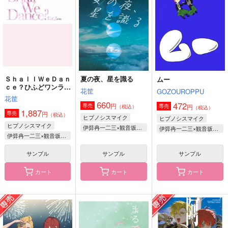
サンプル
サンプル
サンプル
作品詳細
作品詳細
作品詳細
ＳｈａｌｌＷｅＤａｎ
夏の夜、星を識る
ムー
ｃｅ？ひふどワンライ
花筐
GOZOUROPPU
まとめログ０3
花筐
660
472
円
専売
円
専売
（税込）
（税込）
1,887
円
専売
（税込）
ヒプノシスマイク
ヒプノシスマイク
ヒプノシスマイク
伊弉冉一二三×観音坂独歩
伊弉冉一二三×観音坂独歩
伊弉冉一二三×観音坂独歩
サンプル
サンプル
サンプル
アルバートが泣いてる
にちにちこれこうじつ
ALBUM TIC.
カート
カート
カート
兎にも角にも
rosyapple.
オルクナカ
787
605
787
円
円
円
（税込）
（税込）
（税込）
観音坂独歩×伊弉冉一二三
伊弉冉一二三×観音坂独歩
観音坂独歩×伊弉冉一二三
サンプル
サンプル
サンプル