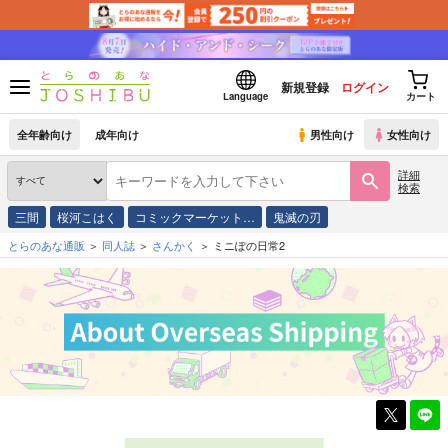
新規登録
ログイン
Language
カート
全年齢向け
成年向け
男性向け
女性向け
詳細
検索
三間
桜河こはく
コミックマーケット…
鬼滅の刃
とらのあな通販
同人誌
さんかく
ミニぽの日常2