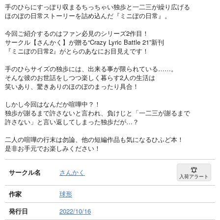
手のひらにすっぽり収まるちっちゃい独歩と一二三が繰り広げる
ほのぼの日常ストーリーを詰め込んだ『ミニぽの日常』。
今回ご紹介するのはファン必見のシリーズ2作目！
サークル【さんかく】が贈る“Crazy Lyric Battle 21”新刊
『ミニぽの日常2』がとらのあなにお目見えです！
手のひらサイズの独歩には、出来る事が限られている……。
そんな彼のお世話をしつつ楽しく暮らす2人の生活は
笑いあり、驚きありのほのぼのまったり具合！
しかし今回はなんだか喧嘩中？！
独歩が謝るまで許さないと言われ、負けじと「一二三が謝るまで
許さない」と言い返してしまった独歩だが…？
二人の喧嘩の行末は勿論、他の短編作品も気になるひふど本！
是非お手元でお楽しみください！
サークル名
さんかく
入荷アラート
作家
球形
発行日
2022/10/16