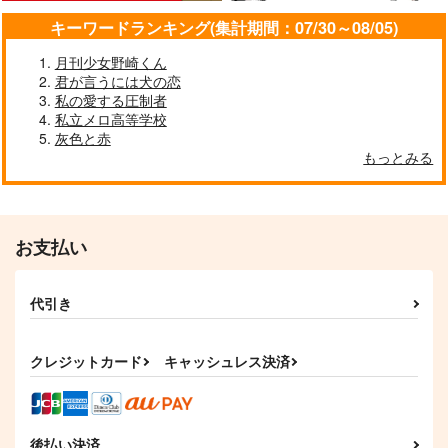
キーワードランキング(集計期間：07/30～08/05)
月刊少女野崎くん
君が言うには犬の恋
私の愛する圧制者
私立メロ高等学校
灰色と赤
もっとみる
割れ鍋に綴じ蓋
aiaiiou
手短に、編む。
単勝1.7倍
GOZOUROPPU
iCY MiLK LAKE
629
315
157
円
円
専売
専売
円
専売
（税込）
（税込）
（税込）
affogato
しあわせになる時間で
ヒプノシスマイク
ヒプノシスマイク
お支払い
ヒプノシスマイク
す
伊弉冉一二三×観音坂独歩
伊弉冉一二三×観音坂独歩
伊弉冉一二三×観音坂独歩
Kaleidoscope
Garnet
787
円
サンプル
サンプル
サンプル
（税込）
代引き
330
円
（税込）
伊弉冉一二三×夢野幻太郎
伊弉冉一二三
カート
カート
カート
クレジットカード
キャッシュレス決済
サンプル
サンプル
作品詳細
作品詳細
後払い決済