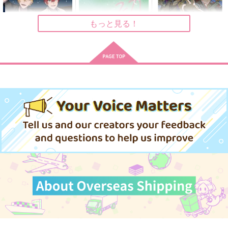
作品詳細
作品詳細
作品詳細
もっと見る！
花火のあとも あなた
まるで初恋のような
阿吽
と
シャンロワ
ポッポコーン
ポカポカ日和
944
858
円
円
専売
（税込）
（税込）
787
円
専売
（税込）
ヒプノシスマイク
ヒプノシスマイク
ヒプノシスマイク
伊弉冉一二三×観音坂独歩
伊弉冉一二三×観音坂独歩
伊弉冉一二三×観音坂独歩
永久指名、喜んで！
【再販】quiet cage
1番人気12.10倍
サンプル
サンプル
サンプル
マキビシ
meisouka
単勝1.7倍
カート
カート
カート
275
550
629
円
円
円
（税込）
（税込）
（税込）
伊弉冉一二三×観音坂独歩
観音坂独歩×伊弉冉一二三
伊弉冉一二三×観音坂独歩
サンプル
サンプル
サンプル
作品詳細
作品詳細
作品詳細