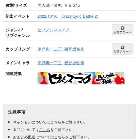
種別/サイズ
同人誌 - 漫画/ Ａ５ 24p
初出イベント
2022/10/16 Crazy Lyric Battle 21
ジャンル/
ヒプノシスマイク
入荷アラート
サブジャンル
カップリング
伊弉冉一二三×観音坂独歩
入荷アラート
メインキャラ
伊弉冉一二三
観音坂独歩
関連特集
注意事項
キャンセルについては
こちら
をご覧下さい。
返品については
こちら
をご覧下さい。
おまとめ配送については
こちら
をご覧下さい。