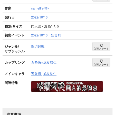
作家
camellia-椿-
発行日
2022/10/16
種別/サイズ
同人誌 - 漫画/ Ａ５
初出イベント
2022/10/16 妖言15
ジャンル/
呪術廻戦
入荷アラート
サブジャンル
カップリング
五条悟×虎杖悠仁
入荷アラート
メインキャラ
五条悟
虎杖悠仁
関連特集
注意事項