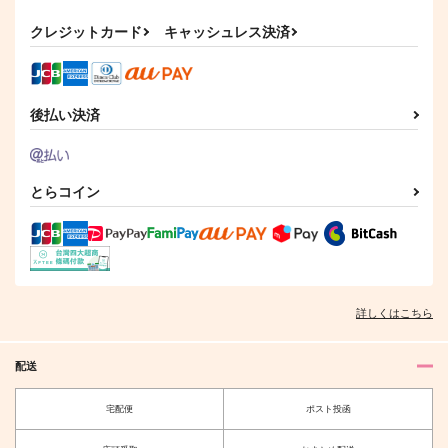
ゴビョウ
110
円
（税込）
クレジットカード
キャッシュレス決済
629
円
（税込）
五条悟×虎杖悠仁
五条悟×虎杖悠仁
サンプル
サンプル
後払い決済
作品詳細
作品詳細
とらコイン
詳しくはこちら
配送
宅配便
ポスト投函