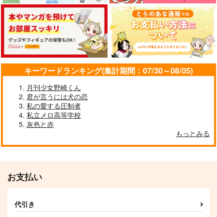
ー
clockrock
カニカマチャーハン
AnZ館
787
787
円
円
（税込）
（税込）
1,022
円
（税込）
五条悟×虎杖悠仁
五条悟×虎杖悠仁
五条悟×虎杖悠仁
サンプル
サンプル
サンプル
キーワードランキング(集計期間：07/30～08/05)
作品詳細
作品詳細
作品詳細
月刊少女野崎くん
君が言うには犬の恋
私の愛する圧制者
私立メロ高等学校
灰色と赤
もっとみる
お支払い
うちのかわいい子虎ち
さとうとハチミツ05
代引き
ゃん3
M31