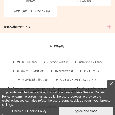
店頭受取
おまとめ配送
11,000円（税込）以上で送料当社負担
便利な機能/サービス
店舗を探す
WEBSITE利用規約
とらのあな会員規約
通信販売ポイント規約
電子書籍サービス利用規約
個人情報保護方針
クッキーポリシー
特定商取引法に基づく表示
なりすまし・いたずら注文について
For Overseas customer, now you can ship your purchases by using purchases agent
services “AOCS”! Click {more…} for more information …
more
To provide you the best service, this website uses cookies.See our Cookie
Policy to learn more.You must agree to the use of cookies to browse the
website, but you can also refuse the use of some cookies through your browser
settings.
c TORANOANA Inc, All Rights Reserved.
Check our Cookie Policy
Agree and close