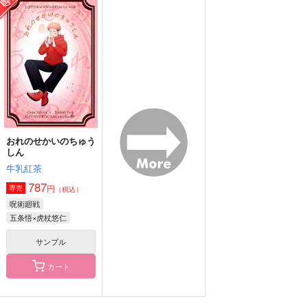
それではおやすみなさ
そうねたぶんマーメイ
Abracadabra
い
ド
チョコレートボンバ
チョコレートボンバ
チョコレートボンバ
ー
ー
ー
1,100
円
（税込）
2,987
2,357
円
円
（税込）
（税込）
五条悟×虎杖悠仁
五条悟×虎杖悠仁
五条悟×虎杖悠仁
サンプル
サンプル
サンプル
作品詳細
作品詳細
作品詳細
おれのせかいのちゅう
しん
牛乳紅茶
787
円
専売
（税込）
呪術廻戦
五条悟×虎杖悠仁
サンプル
カート