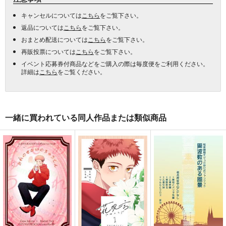
キャンセルについては
こちら
をご覧下さい。
返品については
こちら
をご覧下さい。
おまとめ配送については
こちら
をご覧下さい。
再販投票については
こちら
をご覧下さい。
イベント応募券付商品などをご購入の際は毎度便をご利用ください。
詳細は
こちら
をご覧ください。
一緒に買われている同人作品または類似商品