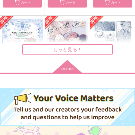
ごじょにゃんとゆじく
青の輪郭
俺の話を聞いてくれ
カート
カート
カート
ん4
むるいも
チョコレートボンバ
ゴビョウ
ー
4,288
円
（税込）
787
円
（税込）
2,673
五条悟×虎杖悠仁
円
（税込）
五条悟×虎杖悠仁
五条悟×虎杖悠仁
サンプル
サンプル
サンプル
もっと見る！
作品詳細
作品詳細
作品詳細
本日のごゆだいじぇす
白い花は咲いたまま
雨があがればぼくたち
と
は
はしゃぎ太郎
パンダファシズム
爆速ししゃも
1,257
円
専売
（税込）
220
677
円
専売
円
専売
（税込）
（税込）
呪術廻戦
呪術廻戦
呪術廻戦
五条悟×虎杖悠仁
五条悟×虎杖悠仁
五条悟×虎杖悠仁
サンプル
サンプル
サンプル
神様お借りしてます２
本日のごゆだいじぇす
あらずや五条 第四幕