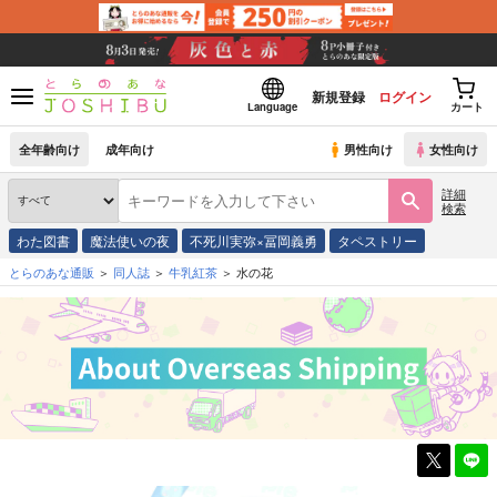
新規登録
ログイン
Language
カート
全年齢向け
成年向け
男性向け
女性向け
詳細
検索
わた図書
魔法使いの夜
不死川実弥×冨岡義勇
タペストリー
とらのあな通販
同人誌
牛乳紅茶
水の花