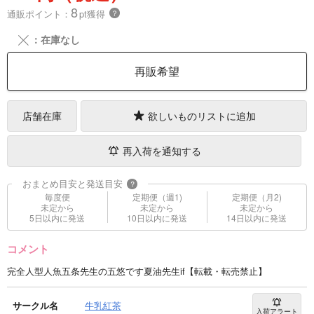
8
通販ポイント：
pt獲得
？
╳
：在庫なし
再販希望
店舗在庫
欲しいものリストに追加
再入荷を通知する
おまとめ目安と発送目安
?
毎度便
定期便（週1)
定期便（月2)
未定から
未定から
未定から
5日以内に発送
10日以内に発送
14日以内に発送
コメント
完全人型人魚五条先生の五悠です夏油先生if【転載・転売禁止】
サークル名
牛乳紅茶
入荷アラート