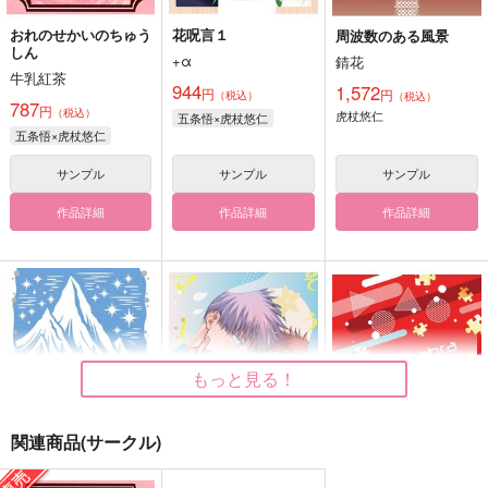
おれのせかいのちゅう
花呪言１
周波数のある風景
しん
+α
錆花
牛乳紅茶
944
1,572
円
円
（税込）
（税込）
787
円
（税込）
虎杖悠仁
五条悟×虎杖悠仁
五条悟×虎杖悠仁
サンプル
サンプル
サンプル
作品詳細
作品詳細
作品詳細
もっと見る！
関連商品(サークル)