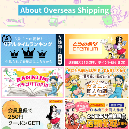
カート
カート
カート
と
『月嶺花』
チョコレートボンバ
パンダファシズム
やまやま
ー
220
629
円
円
5,972
（税込）
（税込）
円
（税込）
虎杖悠仁
五条悟×虎杖悠仁
五条悟×虎杖悠仁
サンプル
サンプル
サンプル
作品詳細
作品詳細
作品詳細
ビューティフルデイズ
彼の人の話
好きって言ってよ。下
帰路
無常讃歌
猿と腰掛
472
787
1,572
円
円
専売
円
専売
（税込）
（税込）
（税込）
呪術廻戦
呪術廻戦
呪術廻戦
五条悟×虎杖悠仁
五条悟×虎杖悠仁
五条悟×虎杖悠仁
サンプル
サンプル
サンプル
捕食
死が二人を分つとも
シンデレラフューチャ
カート
カート
カート