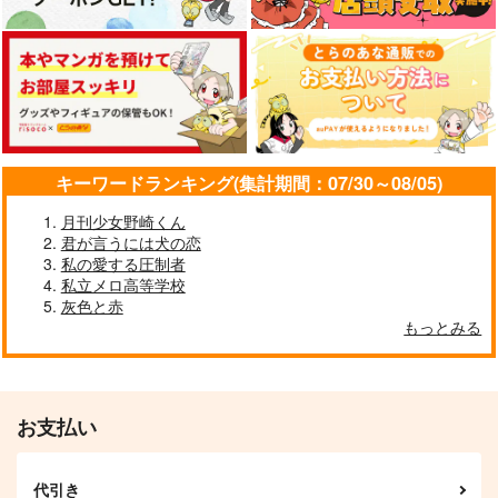
作品詳細
作品詳細
作品詳細
キーワードランキング(集計期間：07/30～08/05)
月刊少女野崎くん
君が言うには犬の恋
私の愛する圧制者
私立メロ高等学校
灰色と赤
もっとみる
夜明けのトゥルーエン
あおくひかる
ド
鉢植え23℃
25:00
715
円
（税込）
660
円
（税込）
松野千冬×場地圭介
お支払い
松野千冬×場地圭介
サンプル
サンプル
代引き