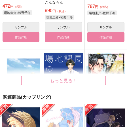
こんなもん
472
787
円
円
（税込）
（税込）
990
円
（税込）
場地圭介×松野千冬
場地圭介×松野千冬
場地圭介×松野千冬
サンプル
サンプル
サンプル
作品詳細
作品詳細
作品詳細
もっと見る！
関連商品(カップリング)
曰く、1.5
場地課長の日常
卒業エトセトラ
死人に梔子
タケノコワークス
はちみつもなか