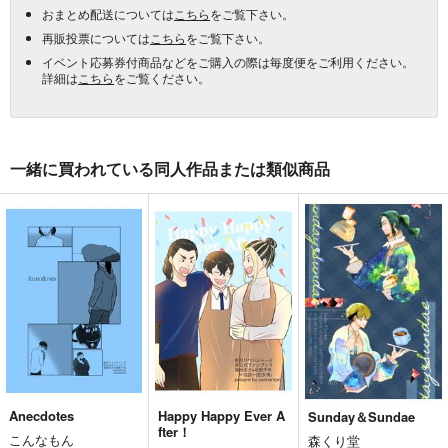
おまとめ配送については
こちら
をご覧下さい。
再販投票については
こちら
をご覧下さい。
イベント応募券付商品などをご購入の際は毎度便をご利用ください。
詳細は
こちら
をご覧ください。
一緒に買われている同人作品または類似商品
Anecdotes
Happy Happy Ever A
Sunday＆Sundae
fter！
こんなもん
森くり堂