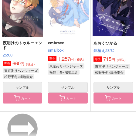
787
1,257
770
円
円
円
（税込）
（税込）
（税込）
場地圭介×松野千冬
場地圭介×松野千冬
場地圭介×松野千冬
サンプル
サンプル
サンプル
作品詳細
作品詳細
作品詳細
夜明けのトゥルーエン
embrace
あおくひかる
ド
smallbox
鉢植え23℃
25:00
1,257
715
円
専売
円
専売
（税込）
（税込）
660
円
専売
（税込）
東京卍リベンジャーズ
東京卍リベンジャーズ
東京卍リベンジャーズ
松野千冬×場地圭介
松野千冬×場地圭介
松野千冬×場地圭介
サンプル
サンプル
サンプル
カート
カート
カート
白雪姫 THE AFTER
心心相印
団地のやつら【再販
版】
Mimosa
Gottani
百華ノ王
715
710
円
円
（税込）
（税込）
629
円
（税込）
場地圭介×松野千冬
場地圭介×松野千冬