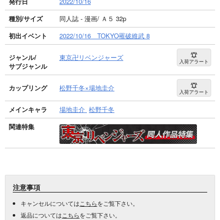
発行日
2022/10/16
種別/サイズ
同人誌 - 漫画/ Ａ５ 32p
初出イベント
2022/10/16 TOKYO罹破維武 8
ジャンル/
東京卍リベンジャーズ
入荷アラート
サブジャンル
カップリング
松野千冬×場地圭介
入荷アラート
メインキャラ
場地圭介
松野千冬
関連特集
注意事項
キャンセルについては
こちら
をご覧下さい。
返品については
こちら
をご覧下さい。