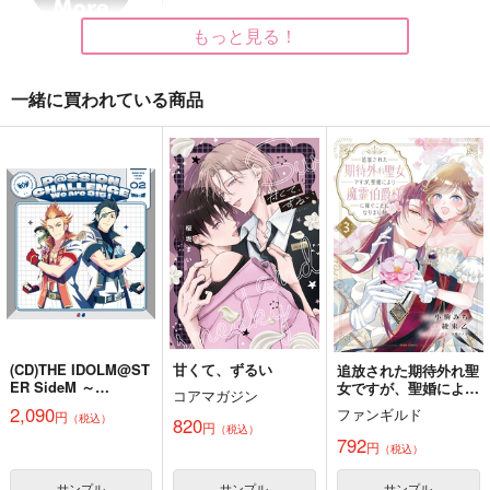
場地圭介×松野千冬
もっと見る！
サンプル
サンプル
サンプル
作品詳細
作品詳細
作品詳細
一緒に買われている商品
(CD)THE IDOLM@ST
甘くて、ずるい
追放された期待外れ聖
ラストワンメーター
くっついたまま、恋未
幾久しく、【A5版】
ER SideM ～
女ですが、聖婚により
コアマガジン
満
P@SSION CHALLEN
魔霊伯爵様に嫁ぐこと
酒は詩を釣る色を釣
いちかばちか。
2,090
ファンギルド
円
（税込）
GE We are 315！
になりました 3
独奏華
820
円
る
（税込）
1,257
～ MONTHLY THEME
円
792
（税込）
円
（税込）
787
SONG 02 神速一魂
円
1,022
（税込）
円
場地圭介×松野千冬
（税込）
場地圭介×松野千冬
サンプル
サンプル
サンプル
場地圭介×松野千冬