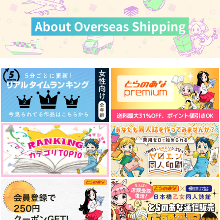
サンプル
サンプル
サンプル
作品詳細
作品詳細
作品詳細
I will never forget yo
初恋
この先はきっと光色
u
世界の果てまで
かぷりむーん
世界の果てまで
315
550
円
円
（税込）
（税込）
472
円
（税込）
場地圭介×松野千冬
場地圭介×松野千冬
場地圭介×松野千冬
サンプル
サンプル
サンプル