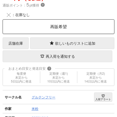
5
通販ポイント：
pt獲得
？
╳
：在庫なし
再販希望
店舗在庫
欲しいものリストに追加
再入荷を通知する
おまとめ目安と発送目安
?
毎度便
定期便（週1)
定期便（月2)
未定から
未定から
未定から
5日以内に発送
10日以内に発送
14日以内に発送
サークル名
グルテンフリー
入荷アラート
作家
米粉