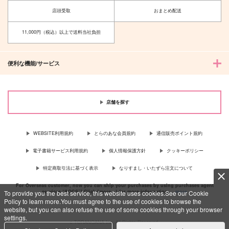
店頭受取
おまとめ配送
11,000円（税込）以上で送料当社負担
便利な機能/サービス
店舗を探す
WEBSITE利用規約
とらのあな会員規約
通信販売ポイント規約
電子書籍サービス利用規約
個人情報保護方針
クッキーポリシー
特定商取引法に基づく表示
なりすまし・いたずら注文について
For Overseas customer, now you can ship your purchases by using purchases agent
services “AOCS”! Click {more…} for more information …
more
To provide you the best service, this website uses cookies.See our Cookie
Policy to learn more.You must agree to the use of cookies to browse the
website, but you can also refuse the use of some cookies through your browser
settings.
c TORANOANA Inc, All Rights Reserved.