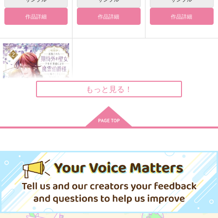
作品詳細
作品詳細
作品詳細
サンプル
サンプル
サンプル
作品詳細
作品詳細
作品詳細
もっと見る！
追放された期待外れ聖
女ですが、聖婚により
魔霊伯爵様に嫁ぐこと
In summer
Two juvenile birds
トリオぐらしジュンブ
ファンギルド
になりました 2
ラ編
niwaba
niwaba
792
円
（税込）
パズルピース
1,100
2,357
円
円
（税込）
（税込）
330
円
サンプル
（税込）
場地圭介×松野千冬
場地圭介×松野千冬
場地圭介×羽宮一虎×松野千冬
作品詳細