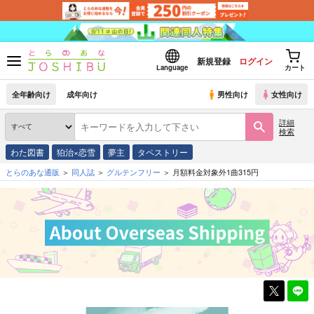
新規登録
ログイン
Language
カート
全年齢向け
成年向け
男性向け
女性向け
詳細
検索
わた図書
狛治×恋雪
夢主
タペストリー
とらのあな通販
同人誌
グルテンフリー
月額料金対象外1曲315円