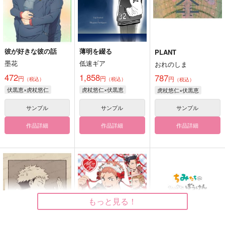
彼が好きな彼の話
薄明を綴る
PLANT
墨花
低速ギア
おれのしま
472
1,858
787
円
円
円
（税込）
（税込）
（税込）
伏黒恵×虎杖悠仁
虎杖悠仁×伏黒恵
虎杖悠仁×伏黒恵
サンプル
サンプル
サンプル
作品詳細
作品詳細
作品詳細
もっと見る！