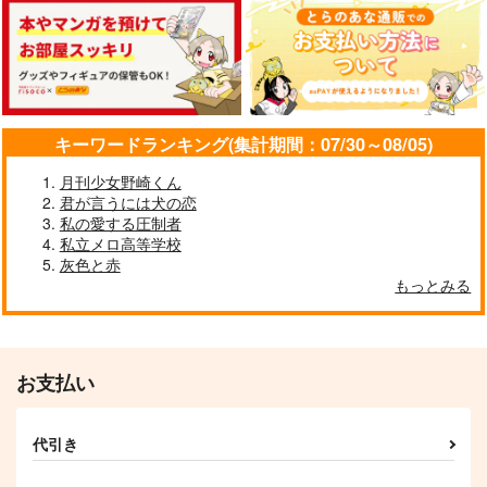
Under Words
愚盲の誓約を
エゴイストナイト
Dawn Hatch.
天華
リズコット
472
825
550
円
円
円
（税込）
（税込）
（税込）
虎杖悠仁×伏黒恵
虎杖悠仁×伏黒恵
虎杖悠仁×伏黒恵
サンプル
サンプル
サンプル
キーワードランキング(集計期間：07/30～08/05)
作品詳細
作品詳細
作品詳細
月刊少女野崎くん
君が言うには犬の恋
私の愛する圧制者
私立メロ高等学校
灰色と赤
もっとみる
虎伏プチフレークシー
虎伏プチフレークシー
虎伏プチ靴下
ル２
ル１
低速ギア
低速ギア
低速ギア
1,144
円
専売
（税込）
286
286
円
円
専売
専売
（税込）
（税込）
呪術廻戦
お支払い
呪術廻戦
呪術廻戦
虎杖悠仁×伏黒恵
虎杖悠仁×伏黒恵
虎杖悠仁×伏黒恵
代引き
サンプル
サンプル
サンプル
igetaWEB再録集
ヒミツのゆじめぐ
NYA?
igeta
No.232
Z軸
カート
カート
カート