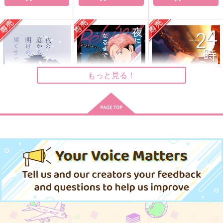
DIVE INTO YOU
摂氏34.1℃のエンゲ
泣くこはそだつ
ージメント
epi
epi
Na+
550
787
円
円
（税込）
（税込）
1,257
円
（税込）
虎杖悠仁×伏黒恵
虎杖悠仁×伏黒恵
虎杖悠仁×伏黒恵
もっと見る！
サンプル
サンプル
サンプル
作品詳細
作品詳細
作品詳細
夜の底から明けの果て
夜になるまで待ってて
24時のランデブー
まで
な
TK
牡丹鍋
No.232
629
円
専売
（税込）
472
787
円
円
専売
専売
（税込）
（税込）
呪術廻戦
呪術廻戦
呪術廻戦
虎杖悠仁×伏黒恵
虎杖悠仁×伏黒恵
虎杖悠仁×伏黒恵
サンプル
サンプル
サンプル
カート
カート
カート