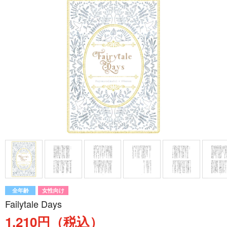
全年齢
女性向け
Failytale Days
1,210円（税込）