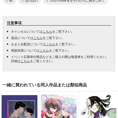
#
#
#
BL
ほのぼの
1202-03#終末を手のひらに抱きしめて
注意事項
キャンセルについては
こちら
をご覧下さい。
返品については
こちら
をご覧下さい。
おまとめ配送については
こちら
をご覧下さい。
再販投票については
こちら
をご覧下さい。
イベント応募券付商品などをご購入の際は毎度便をご利用ください。
詳細は
こちら
をご覧ください。
一緒に買われている同人作品または類似商品