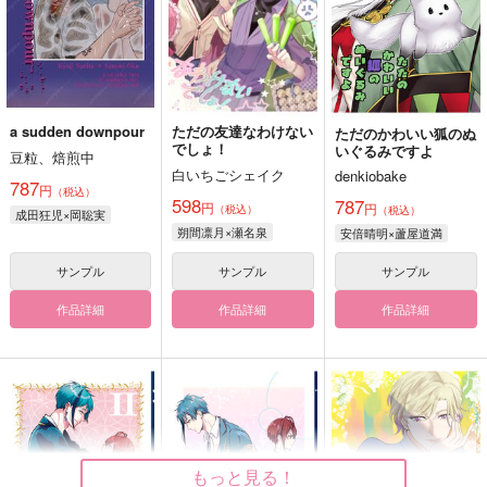
a sudden downpour
ただの友達なわけない
ただのかわいい狐のぬ
でしょ！
いぐるみですよ
豆粒、焙煎中
白いちごシェイク
denkiobake
787
円
（税込）
598
787
円
円
（税込）
（税込）
成田狂児×岡聡実
朔間凛月×瀬名泉
安倍晴明×蘆屋道満
サンプル
サンプル
サンプル
作品詳細
作品詳細
作品詳細
もっと見る！