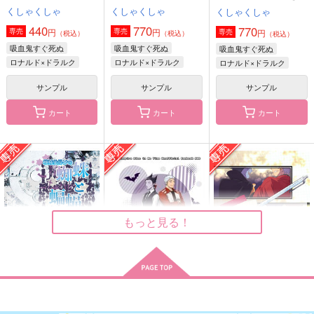
ニメop写経本(ノベル
くしゃくしゃ
くしゃくしゃ
くしゃくしゃ
ティ付き)
440
770
770
円
円
専売
専売
円
専売
（税込）
（税込）
（税込）
吸血鬼すぐ死ぬ
吸血鬼すぐ死ぬ
吸血鬼すぐ死ぬ
ロナルド×ドラルク
ロナルド×ドラルク
ロナルド×ドラルク
サンプル
サンプル
サンプル
カート
カート
カート
浅瀬で遊泳
ハッピーエンドしか認
好きな人とAVを観た
めない
なら
parachute
もふもふのとり。
Largo
495
円
（税込）
1,001
472
円
円
（税込）
（税込）
ロナルド×ドラルク
ロナルド×ドラルク
ロナルド×ドラルク
もっと見る！
サンプル
サンプル
サンプル
作品詳細
作品詳細
作品詳細
機械仕掛けの蜘蛛と蝙
30年後も意地っぱり
ワイナリー先千の
蝠
RoseとSangRose