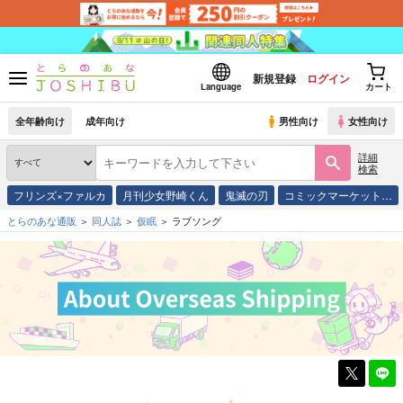
新規登録
ログイン
Language
カート
全年齢向け
成年向け
男性向け
女性向け
詳細
検索
フリンズ×ファルカ
月刊少女野崎くん
鬼滅の刃
コミックマーケット…
とらのあな通販
同人誌
仮眠
ラブソング