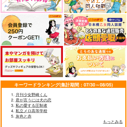
いつか大人向け
６ジゾウ
宇宙's
787
円
専売
（税込）
787
787
円
円
専売
（税込）
（税込）
吸血鬼すぐ死ぬ
吸血鬼すぐ死ぬ
吸血鬼すぐ死ぬ
ロナルド×ドラルク
ロナルド×ドラルク
ロナルド×ドラルク
サンプル
サンプル
サンプル
Re:Dailylife
Beyond the grave
マイ・フェア・レディ
カート
カート
カート
呼吸
丼8
痛みがひどいよ
1,572
1,320
1,100
円
円
円
（税込）
（税込）
（税込）
ロナルド×ドラルク
ロナルド×ドラルク
ドラルク×ロナルド
サンプル
サンプル
サンプル
キーワードランキング(集計期間：07/30～08/05)
作品詳細
作品詳細
作品詳細
月刊少女野崎くん
君が言うには犬の恋
私の愛する圧制者
私立メロ高等学校
灰色と赤
もっとみる