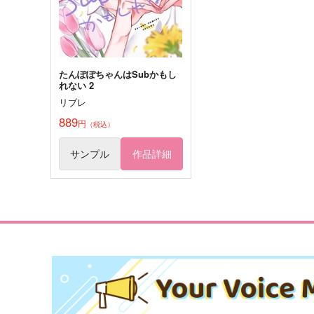
サンプル
作品詳細
サンプル
作品詳細
たんぽぽちゃんはSubかもし
れない 2
リブレ
889
円
（税込）
サンプル
作品詳細
それは恋！
その恋のはじめ
ゼンマイ
扉を開けて
787
330
円
円
（税込）
（税込）
アズール×リドル
アズール×ジェイド