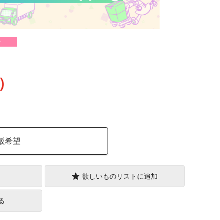
け
込）
販希望
欲しいものリストに追加
る