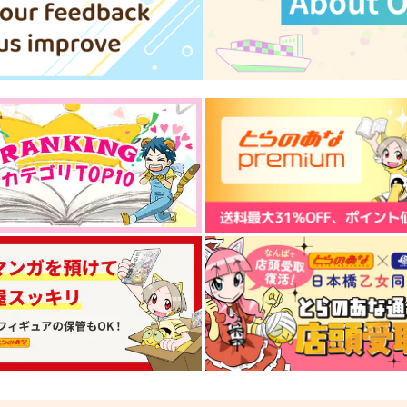
サンプル
作品詳細
サンプル
作品詳細