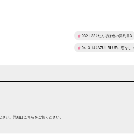
#
0321-22#たんぽぽ色の契約書3
#
0413-14#AZUL BLUEに恋をして
ださい。詳細は
こちら
をご覧ください。