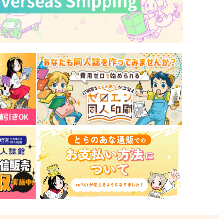
サンプル
作品詳細
サンプル
作品詳細