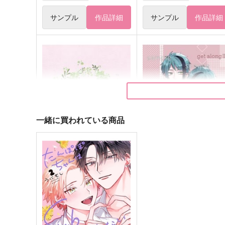
サンプル
作品詳細
サンプル
作品詳細
一緒に買われている商品
ラブレターは何度でも
get along 3
JAFA
JAFA
629
787
円
円
（税込）
（税込）
リーチ兄弟×アズール
リーチ兄弟×アズール