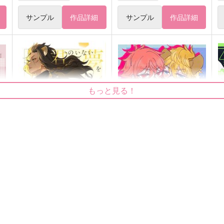
サンプル
作品詳細
サンプル
作品詳細
もっと見る！
君のいない夢を今日も見てい
恋泥棒をつかまえて
た
CandyBox
c
百色箱
660
9
円
（税込）
1,572
円
（税込）
エース×ラギー