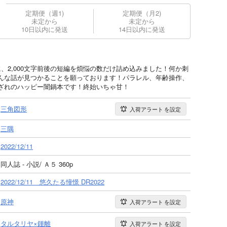
定期便（週1)
定期便（月2)
未定から
未定から
10日以内に発送
14日以内に発送
、2,000文字前後の短編を煩悩の数だけ詰め込みました！何か刺
んな話が見つかることを願っております！パラレル、年齢操作、
ざれのハッピー闇鍋本です！終始いちゃ甘！
三角図形
入荷アラート
を設定
三隅
2022/12/11
同人誌 - 小説/ Ａ５ 360p
2022/12/11 悠久たる憧憬 DR2022
原神
入荷アラート
を設定
タルタリヤ×鍾離
入荷アラート
を設定