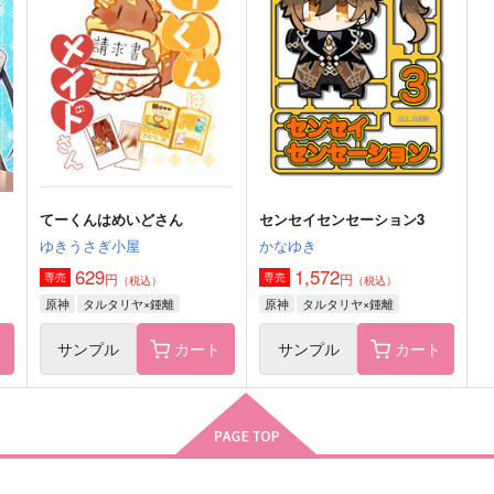
遠
BLINK
センセイセンセーション
ジ
御祭奉行
かなゆき
944
1,415
1
円
円
（税込）
（税込）
タルタリヤ×鍾離
タルタリヤ×鍾離
サンプル
作品詳細
サンプル
作品詳細
てーくんはめいどさん
センセイセンセーション3
ゆきうさぎ小屋
かなゆき
629
1,572
円
円
専売
専売
（税込）
（税込）
原神
タルタリヤ×鍾離
原神
タルタリヤ×鍾離
ト
サンプル
カート
サンプル
カート
初恋
Gifted
セ