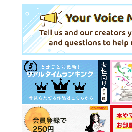
みみフォックス
.crew
787
1,550
円
円
（税込）
（税込）
鍾離×タルタリヤ
鍾離×タルタリヤ
サンプル
作品詳細
サンプル
作品詳細
花暦の跡
星々の狭間で