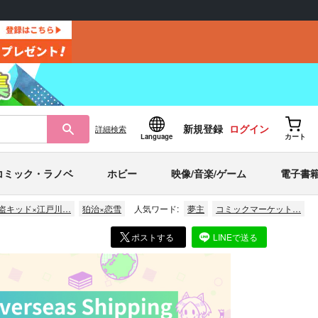
新規登録
ログイン
詳細
検索
Language
カート
コミック・ラノベ
ホビー
映像/音楽/ゲーム
電子書
盗キッド×江戸川…
狛治×恋雪
人気ワード:
夢主
コミックマーケット…
ポストする
LINEで送る