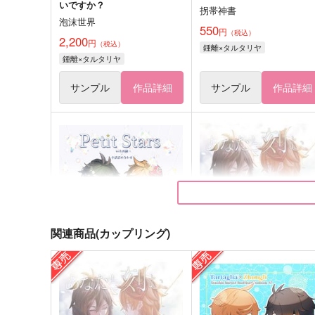
いですか？
拐帯神書
泡沫世界
550
円
（税込）
2,200
円
（税込）
鍾離×タルタリヤ
鍾離×タルタリヤ
サンプル
作品詳細
サンプル
作品詳細
関連商品(カップリング)