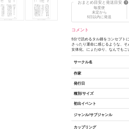
おまとめ目安と発送目安
?
毎度便
未定から
5日以内に発送
コメント
5分で読めるタル鍾をコンセプトに
さったり運命に感じるような、そ
女体化、にょたゆり、なんでもご
サークル名
作家
発行日
種別/サイズ
初出イベント
ジャンル/
サブジャンル
カップリング