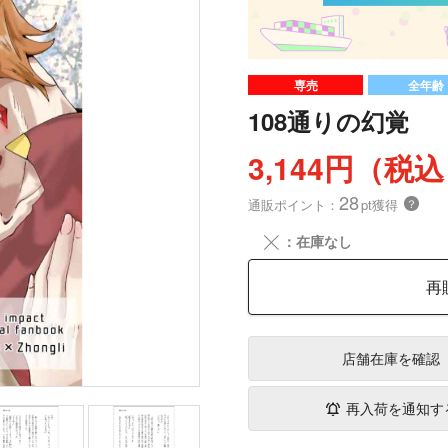
専売
全年齢
108通りの幻覚
3,144円（税
28
通販ポイント：
pt獲得
？
╳
：在庫なし
再
店舗在庫
を確認
再入荷を通知す