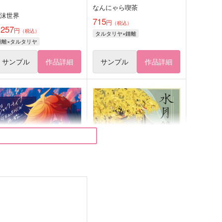
なんにゃら喫茶
泡沫世界
715
円
（税込）
,257
円
（税込）
タルタリヤ×鍾離
鍾離×タルタリヤ
サンプル
作品詳細
サンプル
作品詳細