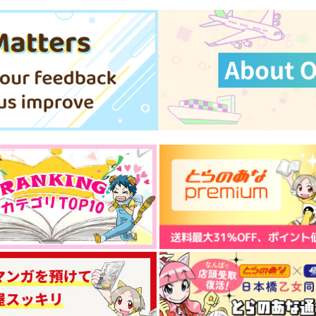
Sup
空中ブランコ
944
660
1
円
円
（税込）
（税込）
鍾離×タルタリヤ
鍾離×タルタリヤ
サンプル
作品詳細
サンプル
作品詳細