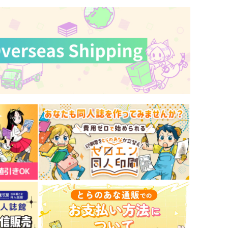
かなゆき
k4m
,572
787
円
円
（税込）
（税込）
タルタリヤ×鍾離
鍾離×ショウ
サンプル
作品詳細
サンプル
作品詳細