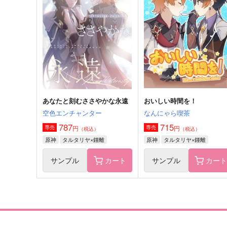
Petit Stars
あなたと刻むささやかな永
みみフォックス
空色エンチャンター
787
787
円
円
（税込）
（税込）
鍾離×タルタリヤ
タルタリヤ×鍾離
サンプル
作品詳細
サンプル
作品詳細
あなたと刻むささやかな永遠
おいしい時間を！
空色エンチャンター
なんにゃら喫茶
787
715
円
円
専売
専売
（税込）
（税込）
原神
タルタリヤ×鍾離
原神
タルタリヤ×鍾離
サンプル
カート
サンプル
カー
恋が瞳に映るまで
禍福倚伏