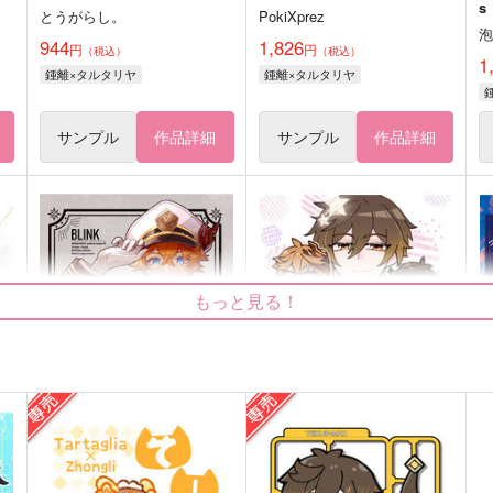
s
とうがらし。
PokiXprez
944
1,826
円
円
（税込）
（税込）
1
鍾離×タルタリヤ
鍾離×タルタリヤ
サンプル
作品詳細
サンプル
作品詳細
もっと見る！