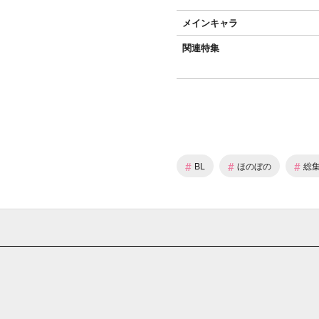
メインキャラ
関連特集
#
#
#
BL
ほのぼの
総