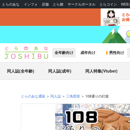
とらのあな
インフォ
店舗
とら婚
サークルポータル
とらコイン
WE
全年齢向け
成年向け
男性向け
同人誌(全年齢)
同人誌(成年)
同人特集(Vtuber)
とらのあな通販
同人誌
三角図形
108通りの幻覚