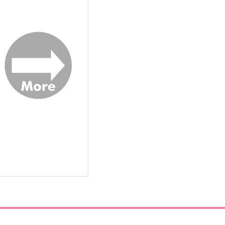
ャックナイフGENSHIN再録
水月鏡郷
ジャックナイフ
SUNSET ROAD.
,980
787
円
円
（税込）
（税込）
鍾離×タルタリヤ
鍾離×タルタリヤ
サンプル
作品詳細
サンプル
作品詳細
ンセイセンセーション3
かわよだ。