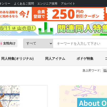
Bオンリー
よくあるご質問
エンジニア採用
アルバイト
女性向け
同人特集(オリジナル)
同人アイテム
ボドゲ特集
急上昇ワード:
怪