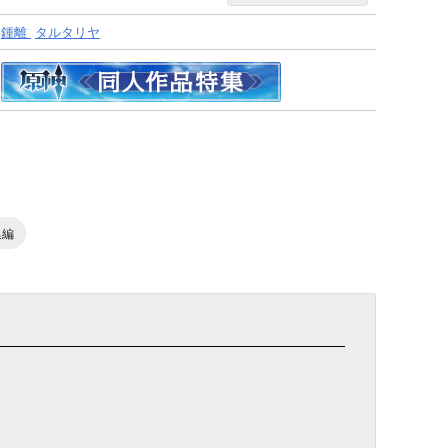
鍾離
タルタリヤ
集編