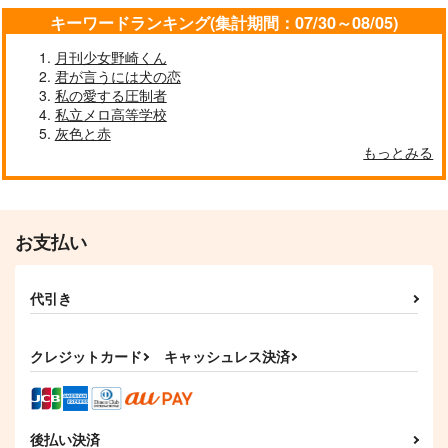
キーワードランキング(集計期間：07/30～08/05)
サンプル
サンプル
サンプル
作品詳細
作品詳細
作品詳細
月刊少女野崎くん
君が言うには犬の恋
私の愛する圧制者
私立メロ高等学校
灰色と赤
もっとみる
お支払い
代引き
はじめまして、こいご
tropical phantasm
ころ
wkwk
クレジットカード
キャッシュレス決済
わくわく扁桃体
472
円
（税込）
1,887
円
（税込）
五条悟×庵歌姫
凪誠士郎×千切豹馬
後払い決済