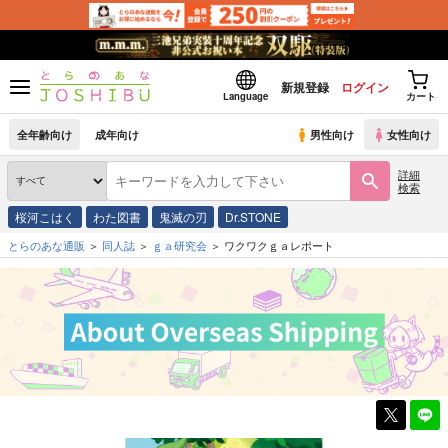
新規登録
ログイン
Language
カート
全年齢向け
成年向け
男性向け
女性向け
詳細
検索
桜河こはく
わた図書
鬼滅の刃
Dr.STONE
とらのあな通販
同人誌
ｇａ研究会
ワクワクｇａレポート