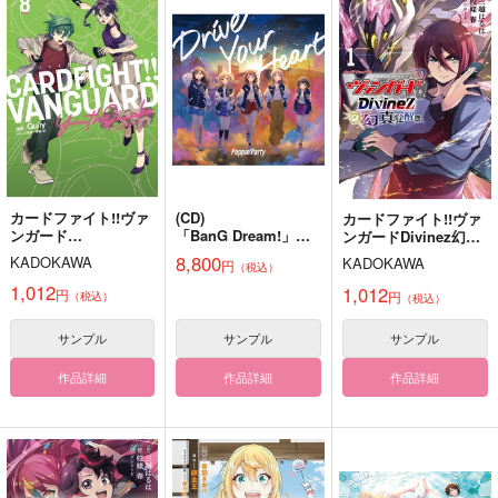
394
円
（税込）
トレイ×ジェイド
サンプル
サンプル
サンプル
作品詳細
作品詳細
作品詳細
カードファイト!!ヴァ
(CD)
カードファイト!!ヴァ
ンガード
「BanG Dream!」
ンガードDivinez幻真
YouthQuake 8
「カードファイト!! ヴ
覚醒編 1
8,800
KADOKAWA
KADOKAWA
円
（税込）
ァンガー
ド Divinez デラック
1,012
1,012
円
円
（税込）
（税込）
ス決勝編」エンディン
グテー
サンプル
サンプル
サンプル
マ Drive Your Heart(
Blu-ray付生産限定
盤)/Poppin'Party
作品詳細
作品詳細
作品詳細
明星のロンド
あなたとならいつまで
どきどき そわそわ
も
わくわく
わくわく亭天津飯
花咲け！わくわく大作
EDIBLE FLOWER
880
円
（税込）
戦
550
円
（税込）
ルイ×コーイチ
1,004
円
五条悟×伏黒恵
（税込）