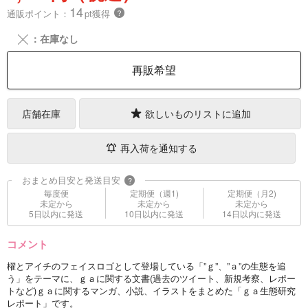
14
通販ポイント：
pt獲得
？
╳
：在庫なし
再販希望
店舗在庫
欲しいものリストに追加
再入荷を通知する
おまとめ目安と発送目安
?
毎度便
定期便（週1)
定期便（月2)
未定から
未定から
未定から
5日以内に発送
10日以内に発送
14日以内に発送
コメント
櫂とアイチのフェイスロゴとして登場している「”ｇ”、”ａ”の生態を追
う」をテーマに、ｇａに関する文書(過去のツイート、新規考察、レポー
トなど)ｇａに関するマンガ、小説、イラストをまとめた「ｇａ生態研究
レポート」です。