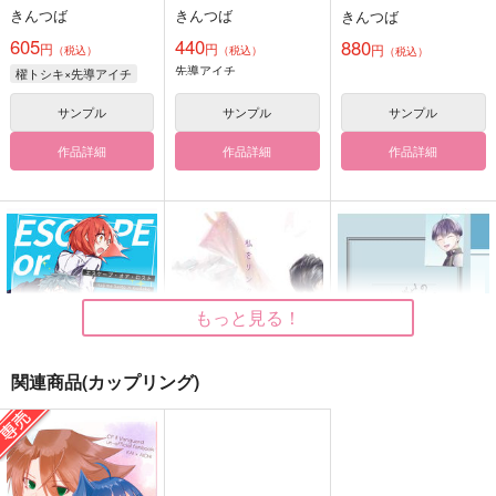
きんつば
きんつば
きんつば
605
440
880
円
円
円
（税込）
（税込）
（税込）
先導アイチ
櫂トシキ×先導アイチ
サンプル
サンプル
サンプル
作品詳細
作品詳細
作品詳細
もっと見る！
関連商品(カップリング)
ESCAPE or LOST
私をリンクへ連れてっ
ある怪獣の生と死につ
て3
いてのレポートより
カコハコ
MINNOW
B級CPU