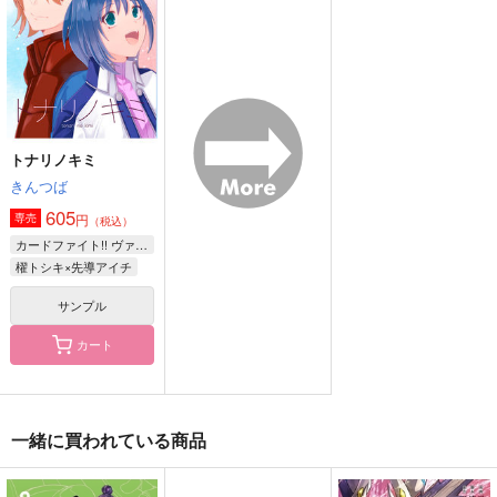
1,729
円
（税込）
1,179
1,430
円
円
（税込）
（税込）
斎藤一×ぐだ子
鳴海弦×保科宗四郎
サンプル
サンプル
サンプル
作品詳細
作品詳細
作品詳細
トナリノキミ
きんつば
605
円
専売
（税込）
カードファイト!! ヴァンガード
櫂トシキ×先導アイチ
サンプル
カート
C102原稿中と夏コミ
恋愛学レポート
実録再録本２
一緒に買われている商品
前夜の話
三つ葉洋菓子店
TENCAL
TENCAL
865
1,650
円
円
（税込）
（税込）