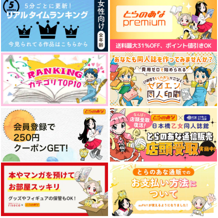
梅宮一×杉下京太郎
梅宮一×杉下京太郎
轟焦凍×爆豪勝己
サンプル
サンプル
サンプル
作品詳細
作品詳細
作品詳細
梅香妖鬼奇譚
すくみとさんくま わ
わくわくストーンワー
くわくホビールー
ルドライフ
わくわく筆圧ゴリラ
ム おまけつき
azurite*
あーあ
582
円
（税込）
755
787
円
円
（税込）
（税込）
梅宮一×杉下京太郎
魁星
スタンリー×Dr.XENO