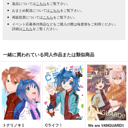
返品については
こちら
をご覧下さい。
おまとめ配送については
こちら
をご覧下さい。
再販投票については
こちら
をご覧下さい。
イベント応募券付商品などをご購入の際は毎度便をご利用ください。
詳細は
こちら
をご覧ください。
一緒に買われている同人作品または類似商品
トナリノキミ
Cライフ！
We are VANGUARD!!