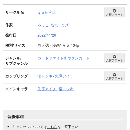
サークル名
ｇａ研究会
入荷アラート
作家
ろっこ
なむ
まげ
発行日
2022/11/26
種別/サイズ
同人誌 - 漫画/ Ａ５ 104p
ジャンル/
カードファイト!! ヴァンガード
入荷アラート
サブジャンル
カップリング
櫂トシキ×先導アイチ
入荷アラート
メインキャラ
先導アイチ
櫂トシキ
注意事項
キャンセルについては
こちら
をご覧下さい。