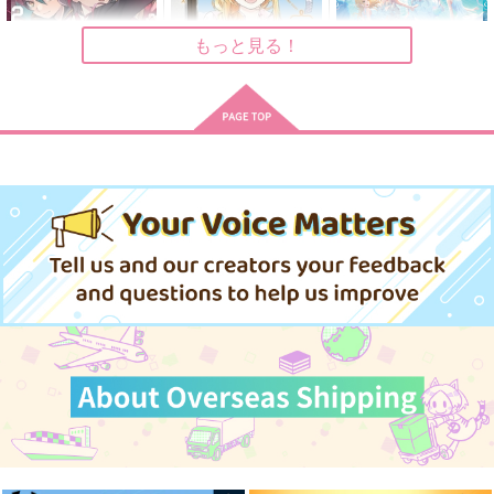
肥前忠広×南海太郎朝尊
もっと見る！
サンプル
サンプル
サンプル
作品詳細
作品詳細
作品詳細
カードファイト!!ヴァ
田んぼで拾った女騎
(CD)
ンガードDivinez幻真
士、田舎で俺の嫁だと
「BanG Dream!」
覚醒編 2
思われている 8
「カードファイト!! ヴ
KADOKAWA
講談社
1,760
円
（税込）
ァンガー
ド Divinez デラック
1,012
792
円
円
（税込）
（税込）
ス決勝編」オープニン
グテー
サンプル
サンプル
サンプル
マ Feathered Dreams
(通常盤)/Morfonica
作品詳細
作品詳細
作品詳細
一番はじめにお祝いし
そこにあなたがいなく
まよなかクッキング
たい
ても
わくわくバレンタイン
へん
わくわく筆圧ゴリラ
わくわく筆圧ゴリラ
２階からお湯
1,572
787
440
円
円
円
（税込）
（税込）
（税込）