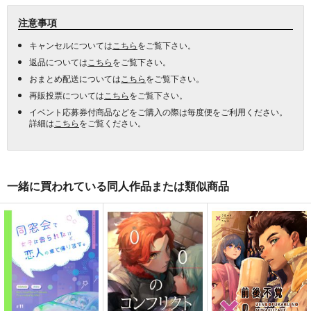
注意事項
キャンセルについては
こちら
をご覧下さい。
返品については
こちら
をご覧下さい。
おまとめ配送については
こちら
をご覧下さい。
再販投票については
こちら
をご覧下さい。
イベント応募券付商品などをご購入の際は毎度便をご利用ください。
詳細は
こちら
をご覧ください。
一緒に買われている同人作品または類似商品