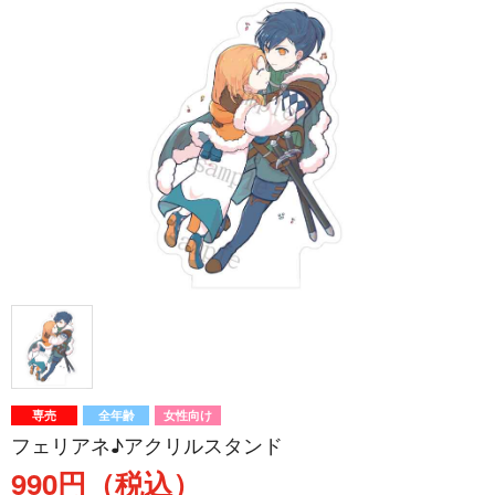
専売
全年齢
女性向け
フェリアネ♪アクリルスタンド
990円（税込）