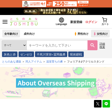
新規登録
ログイン
Language
カート
全年齢向け
成年向け
男性向け
女性向け
詳細
検索
灰色と赤
ゼンゼロ
不死川実弥×冨岡義勇
呪術廻戦
とらのあな通販
同人アイテム
温室育ちの虜
フェリアネ♪アクリルスタンド