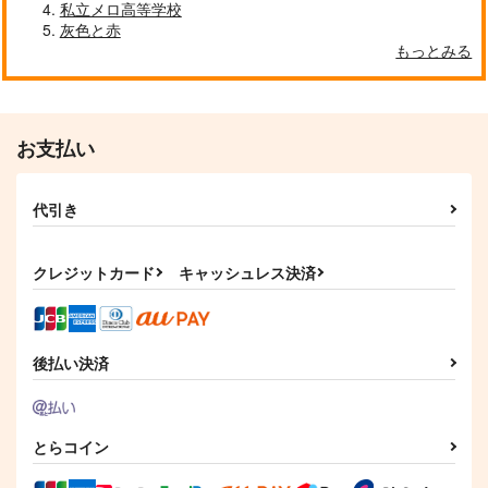
私立メロ高等学校
kisses
なかよくしようぜ！２
妻が愛おしすぎて ま
灰色と赤
まならない
らいげきたい
Reiterei
もっとみる
てふてね
1,595
385
円
円
（税込）
（税込）
715
円
クロード
（税込）
ディミトリ×ベレス
ベレト×ベルナデッタ
お支払い
サンプル
サンプル
サンプル
作品詳細
作品詳細
作品詳細
代引き
クレジットカード
キャッシュレス決済
後払い決済
とらコイン