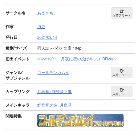
サークル名
あまきち。
入荷アラート
作家
涼弥
発行日
2021/03/14
種別/サイズ
同人誌 - 小説/ 文庫 104p
初出イベント
2022/12/11 月夜に恋の投げキッス DR2022
ジャンル/
ゴールデンカムイ
入荷アラート
サブジャンル
カップリング
月島基×鯉登音之進
入荷アラート
メインキャラ
鯉登音之進
月島基
関連特集