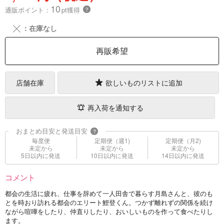
10
通販ポイント：
pt獲得
？
╳
：在庫なし
再販希望
店舗在庫
欲しいものリストに追加
再入荷を通知する
おまとめ目安と発送目安
?
毎度便
定期便（週1)
定期便（月2)
未定から
未定から
未定から
5日以内に発送
10日以内に発送
14日以内に発送
コメント
都会の生活に疲れ、仕事を辞めて一人田舎で暮らす月島さんと、彼のも
とを時おり訪れる都会のエリート鯉登くん。つかず離れずの関係を続け
ながら喧嘩をしたり、仲直りしたり、おいしいものを作って食べたりし
ます。