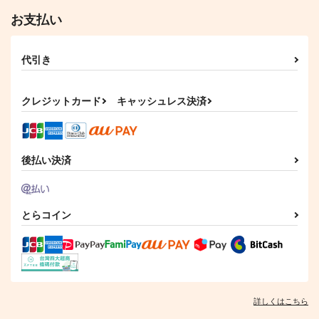
550
880
円
円
専売
専売
（税込）
（税込）
ゴールデンカムイ
お支払い
ゴールデンカムイ
ゴールデンカムイ
それでは、また
しょーいはぬいぐるみ
月島基×鯉登音之進
月島基×鯉登音之進
月島基×鯉登音之進
じゃっで
まるり
豆腐グミ
サンプル
サンプル
サンプル
572
代引き
円
（税込）
157
円
（税込）
鯉登音之進×月島基
カート
カート
カート
鯉登音之進×月島基
クレジットカード
キャッシュレス決済
サンプル
サンプル
作品詳細
作品詳細
後払い決済
とらコイン
いらえ
アルベド〇.七七／イ
月鯉全力LOVE!!～皿
バラノシロ
屋敷再録集～
ないまぜ
びあほーる
皿屋敷
詳しくはこちら
889
円
専売
（税込）