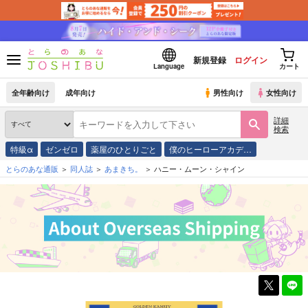
新規登録
ログイン
Language
カート
全年齢向け
成年向け
男性向け
女性向け
詳細
検索
特級α
ゼンゼロ
薬屋のひとりごと
僕のヒーローアカデ…
とらのあな通販
同人誌
あまきち。
ハニー・ムーン・シャイン