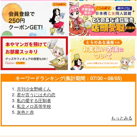
円
（税込）
（税込）
（税込）
ゴールデンカムイ
ゴールデンカムイ
ゴールデンカムイ
月島基×鯉登音之進
月島基×鯉登音之進
月島基×鯉登音之進
君のとなり
ギョーザ！！ギョー
サボン
ザ！！
猛クズリ注意
ないまぜ
サンプル
サンプル
サンプル
猛クズリ注意
440
889
円
円
（税込）
（税込）
カート
カート
カート
330
円
（税込）
月島基×鯉登音之進
月島基×鯉登音之進
月島基×鯉登音之進
サンプル
サンプル
サンプル
作品詳細
作品詳細
作品詳細
キーワードランキング(集計期間：07/30～08/05)
月刊少女野崎くん
君が言うには犬の恋
私の愛する圧制者
私立メロ高等学校
灰色と赤
月島四天王おにぎり大
好きで好きでたまらな
【再版】coffee break
もっとみる
戦争
いんだ
ＩＮＤＡＣＯ
はなのあな
梅うめ
315
円
（税込）