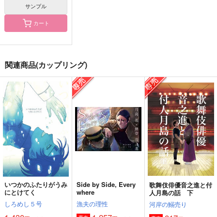
サンプル
カート
薄皮一枚
22時の星食
しんのしんまで
関連商品(カップリング)
参号
エアリーズ
参号
472
472
157
円
円
円
（税込）
（税込）
（税込）
月島基×鯉登音之進
鯉登音之進×月島基
月島基×鯉登音之進
サンプル
サンプル
サンプル
作品詳細
作品詳細
作品詳細
いつかのふたりがうみ
Side by Side, Every
歌舞伎俳優音之進と付
にとけてく
where
人月島の話 下
しろめし５号
漁夫の理性
河岸の鰯売り