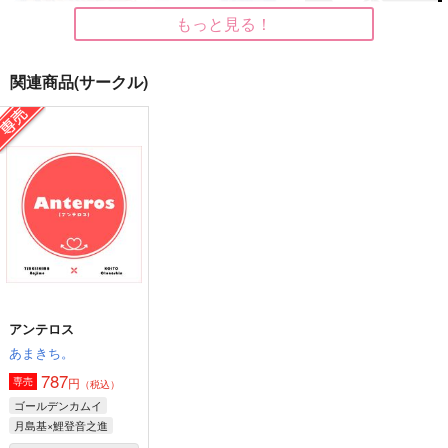
もっと見る！
関連商品(サークル)
共に生きる必要のない
たぐる手、夜と人のあ
ゆめの直路の
今世でも
わいに（下）
のばら
３１１０
ウロン
550
円
（税込）
660
629
円
円
（税込）
（税込）
鯉登音之進×月島基
鯉登音之進×月島基
月島基×鯉登音之進
サンプル
サンプル
サンプル
作品詳細
作品詳細
作品詳細
アンテロス
あまきち。
787
円
専売
（税込）
ゴールデンカムイ
月島基×鯉登音之進