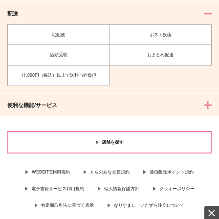
1,887
1,572
円
専売
円
専売
（税込）
（税込）
ゴールデンカムイ
ゴールデンカムイ
ゴールデンカムイ
配送
月島基×鯉登音之進
月島基×鯉登音之進
月島基×鯉登音之進
宅配便
ポスト投函
サンプル
サンプル
サンプル
店頭受取
おまとめ配送
カート
カート
カート
11,000円（税込）以上で送料当社負担
便利な機能/サービス
店舗を探す
WEBSITE利用規約
とらのあな会員規約
通信販売ポイント規約
電子書籍サービス利用規約
個人情報保護方針
クッキーポリシー
特定商取引法に基づく表示
なりすまし・いたずら注文について