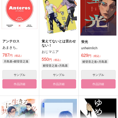
アンテロス
覚えてないとは言わせ
蛍光
ない！
あまきち。
unheimlich
おじマニア
787
629
円
円
（税込）
（税込）
550
円
（税込）
月島基×鯉登音之進
鯉登音之進×月島基
鯉登音之進×月島基
サンプル
サンプル
サンプル
作品詳細
作品詳細
作品詳細