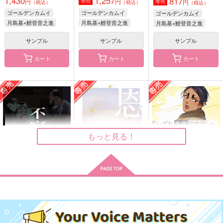
1,430
1,257
817
円
円
専売
円
専売
（税込）
（税込）
（税込）
ゴールデンカムイ
ゴールデンカムイ
ゴールデンカムイ
月島基×鯉登音之進
月島基×鯉登音之進
月島基×鯉登音之進
サンプル
サンプル
サンプル
あとには光がまってい
ローズマリーの咲く庭
あのかたは
る
で
やのいつ
カート
カート
カート
限界。
ぺぱみ邸
840
円
（税込）
629
1,210
円
円
（税込）
（税込）
月島基×鯉登音之進
月島基×鯉登音之進
鯉登音之進×月島基
サンプル
サンプル
サンプル
作品詳細
作品詳細
作品詳細
もっと見る！
不寝番
恩寵・下
いずれ先頭に立つ人へ
しののめ
眠る電球
こちら側のどこからも
切れない
629
330
円
円
専売
専売
（税込）
（税込）