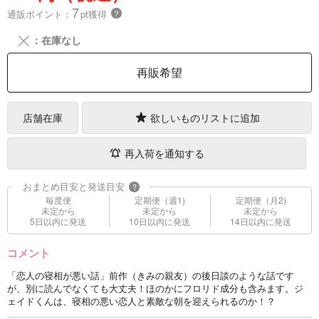
7
通販ポイント：
pt獲得
？
╳
：在庫なし
再販希望
店舗在庫
欲しいものリストに追加
再入荷を通知する
おまとめ目安と発送目安
?
毎度便
定期便（週1)
定期便（月2)
未定から
未定から
未定から
5日以内に発送
10日以内に発送
14日以内に発送
コメント
「恋人の寝相が悪い話」前作（きみの親友）の後日談のような話です
が、別に読んでなくても大丈夫！ほのかにフロリド成分も含みます。ジ
ェイドくんは、寝相の悪い恋人と素敵な朝を迎えられるのか！？