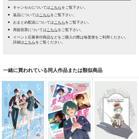
キャンセルについては
こちら
をご覧下さい。
返品については
こちら
をご覧下さい。
おまとめ配送については
こちら
をご覧下さい。
再販投票については
こちら
をご覧下さい。
イベント応募券付商品などをご購入の際は毎度便をご利用ください。
詳細は
こちら
をご覧ください。
一緒に買われている同人作品または類似商品