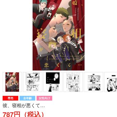
専売
全年齢
女性向け
彼、寝相が悪くて…
787円（税込）