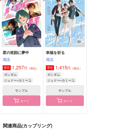
消えた？
言ってた
dodo.
ほろほろ
plan-A
792
円
（税込）
1,300
1,572
円
円
（税込）
（税込）
トレイ×ジェイド
トレイ×ジェイド
トレイ×ジェイド
サンプル
サンプル
サンプル
作品詳細
作品詳細
作品詳細
君の笑顔に夢中
幸福を祈る
濁流
濁流
1,257
1,415
円
円
専売
専売
（税込）
（税込）
ガンダム
ガンダム
ジュドー×カミーユ
ジュドー×カミーユ
サンプル
サンプル
カート
カート
親ステッドワンダーラ
恋愛学レポート
ぬぬぬぬぬぬぬぬぬぬ
関連商品(カップリング)
ンド
ぬぬっ!!
三つ葉洋菓子店