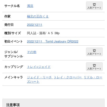
サークル名
濁流
入荷アラート
作家
極北の王白くま
発行日
2022/12/11
種別/サイズ
同人誌 - 漫画/ Ａ５ 38p
初出イベント
2022/12/11 Torrid Jealousy DR2022
ジャンル/
その他
入荷アラート
サブジャンル
カップリング
トレイ×ジェイド
入荷アラート
メインキャラ
ジェイド・リーチ
トレイ・クローバー
リドル・ロー
ズハート
注意事項