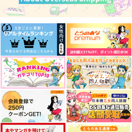
ルーク×トレイ
ジェイド×リドル
ジェイド×アズール
サンプル
サンプル
サンプル
作品詳細
作品詳細
作品詳細
Contorno
ゲゲゲのジェイド
地獄にしては悪くない
ホルン吹きの休日
松笛研究室
若草
787
472
1,100
円
円
円
（税込）
（税込）
（税込）
ジェイド×アズール
ジェイド×フロイド
御影玲王×凪誠士郎