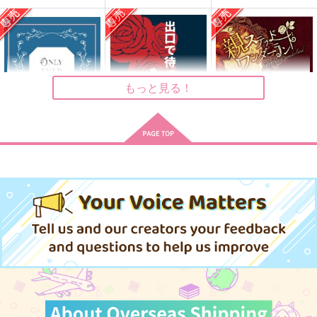
944
944
円
円
（税込）
（税込）
1,100
円
（税込）
フロイド×ジェイド
トレイ×ケイト
トレイ×ケイト
サンプル
サンプル
サンプル
作品詳細
作品詳細
作品詳細
もっと見る！
Only Ever After
出口で待ってると嘘が
親ステッドワンダーラ
言ってた
ンド
しっぽキリトリ注
plan-A
三つ葉洋菓子店
意！
1,572
880
円
専売
円
専売
1,300
（税込）
（税込）
円
専売
（税込）
その他
その他
その他
トレイ×ジェイド
トレイ×ジェイド
トレイ×ジェイド
広大無辺の夜明けまで
巻き添えピープル！
have it bad
サンプル
サンプル
サンプル
白鳥座
Red Waltz
ホルン吹きの休日
カート
カート
カート
1,100
1,450
1,257
円
円
円
（税込）
（税込）
（税込）