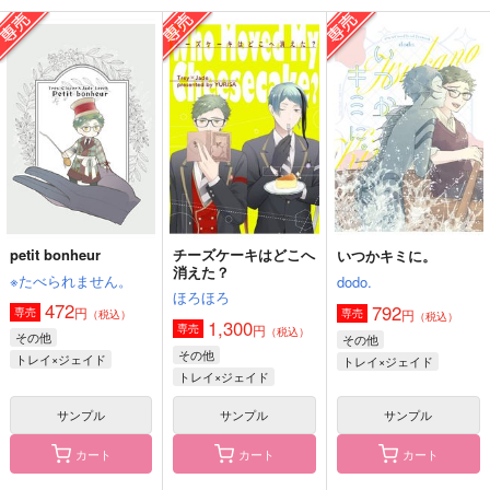
三つ葉洋菓子店
memento
865
円
（税込）
880
629
円
円
（税込）
（税込）
トレイ×ジェイド
トレイ×ジェイド
トレイ×ジェイド
サンプル
サンプル
サンプル
作品詳細
作品詳細
作品詳細
petit bonheur
チーズケーキはどこへ
いつかキミに。
消えた？
※たべられません。
dodo.
ほろほろ
472
792
円
専売
円
専売
（税込）
（税込）
1,300
円
専売
（税込）
その他
その他
その他
トレイ×ジェイド
トレイ×ジェイド
トレイ×ジェイド
サンプル
サンプル
サンプル
くらっしゅ あまあま
百合の棺で夢を見させ
らぶはぷにんぐ！
カート
カート
カート
て
Love is ok！
＋DolcE
湘南事変