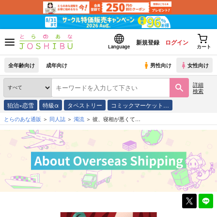
新規登録
ログイン
Language
カート
全年齢向け
成年向け
男性向け
女性向け
詳細
検索
狛治×恋雪
特級α
タペストリー
コミックマーケット…
とらのあな通販
同人誌
濁流
彼、寝相が悪くて…