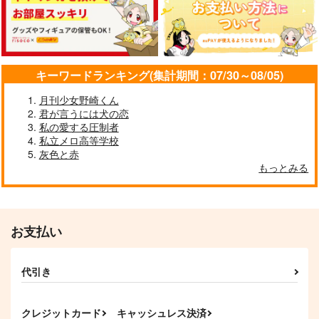
サンプル
サンプル
サンプル
作品詳細
作品詳細
作品詳細
キーワードランキング(集計期間：07/30～08/05)
月刊少女野崎くん
君が言うには犬の恋
私の愛する圧制者
私立メロ高等学校
灰色と赤
もっとみる
最高を、貴方に
【再版】それはまたべ
お支払い
つのおはなし。
お化け屋敷
金魚喫茶
330
円
（税込）
代引き
787
円
（税込）
アズール×リーチ兄弟
チェカ×レオナ
クレジットカード
キャッシュレス決済