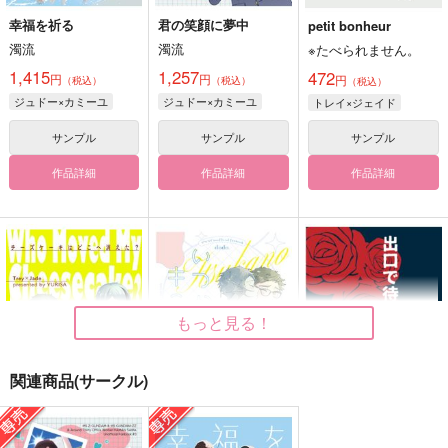
幸福を祈る
君の笑顔に夢中
petit bonheur
濁流
濁流
※たべられません。
1,415
1,257
472
円
円
円
（税込）
（税込）
（税込）
ジュドー×カミーユ
ジュドー×カミーユ
トレイ×ジェイド
サンプル
サンプル
サンプル
作品詳細
作品詳細
作品詳細
もっと見る！
関連商品(サークル)
チーズケーキはどこへ
いつかキミに。
出口で待ってると嘘が