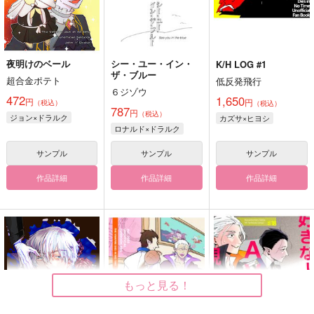
夜明けのベール
シー・ユー・イン・
K/H LOG #1
ザ・ブルー
超合金ポテト
低反発飛行
６ジゾウ
472
1,650
円
円
（税込）
（税込）
787
円
（税込）
ジョン×ドラルク
カズサ×ヒヨシ
ロナルド×ドラルク
サンプル
サンプル
サンプル
作品詳細
作品詳細
作品詳細
もっと見る！