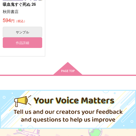
カート
カート
カート
吸血鬼すぐ死ぬ 26
One Rainy Day
おはよう、あのね
ハローバイデイドリー
秋田書店
ム
ふじた
巣箱。
594
円
（税込）
トレオン
740
472
円
円
（税込）
（税込）
629
サンプル
円
（税込）
ロナルド×ドラルク
ロナルド×ドラルク
ロナルド×ドラルク
作品詳細
サンプル
サンプル
サンプル
作品詳細
作品詳細
作品詳細
はちみつめしませ
バブルドくんとハンタ
シー･ユー･イン･ザ･
ーズギルド
ブルー
いつか大人向け
痛みがひどいよ
６ジゾウ
787
円
専売
（税込）
629
787
円
円
（税込）
（税込）
吸血鬼すぐ死ぬ
吸血鬼すぐ死ぬ
吸血鬼すぐ死ぬ
ロナルド×ドラルク
ロナルド
ドラルク
ロナルド×ドラルク
サンプル
サンプル
サンプル