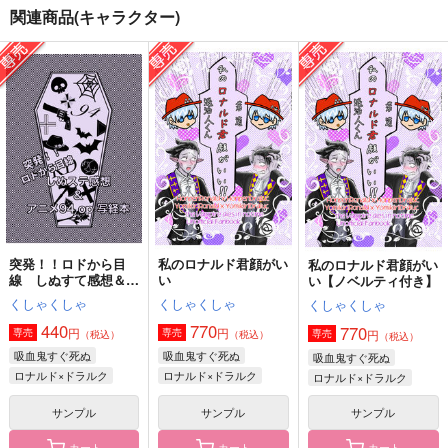
関連商品(キャラクター)
Beyond the grave
AROUND THE CLOC
好きな人とAVを観た
K
なら
丼8
doi.
Largo
1,320
円
（税込）
1,572
472
円
円
（税込）
（税込）
ロナルド×ドラルク
ロナルド×ドラルク
ロナルド×ドラルク
サンプル
サンプル
サンプル
作品詳細
作品詳細
作品詳細
突発！！ロドから目
私のロナルド君顔がい
私のロナルド君顔がい
線 しぬすて感想＆ア
い
い【ノベルティ付き】
ニメop写経本(ノベル
くしゃくしゃ
くしゃくしゃ
くしゃくしゃ
ティ付き)
440
770
770
円
円
専売
専売
円
専売
（税込）
（税込）
（税込）
吸血鬼すぐ死ぬ
吸血鬼すぐ死ぬ
吸血鬼すぐ死ぬ
ロナルド×ドラルク
ロナルド×ドラルク
ロナルド×ドラルク
サンプル
サンプル
サンプル
カート
カート
カート