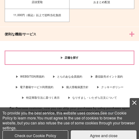
店頭受取
おまとめ配送
11,000円（税込）以上で送料当社負担
便利な機能/サービス
店舗を探す
WEBSITE利用規約
とらのあな会員規約
通信販売ポイント規約
電子書籍サービス利用規約
個人情報保護方針
クッキーポリシー
特定商取引法に基づく表示
なりすまし・いたずら注文について
For Overseas customer, now you can ship your purchases by using purchases agent
services “AOCS”! Click {more…} for more information …
more
To provide you the best service, this website uses cookies.See our Cookie
Policy to learn more.You must agree to the use of cookies to browse the
website, but you can also refuse the use of some cookies through your browser
settings.
c TORANOANA Inc, All Rights Reserved.
Check our Cookie Policy
Agree and close