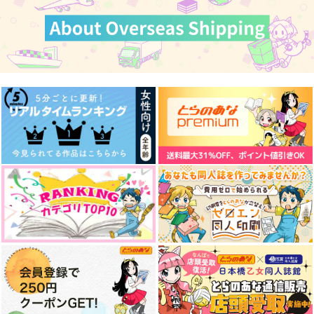
カート
カート
カート
dawn 夜の東側
fika
NOISILY3(再録3)
ルネッサンス地獄
Largo
とりてん定食
787
1,100
440
円
円
円
（税込）
（税込）
（税込）
ロナルド×ドラルク
ロナルド×ドラルク
ドラルク×ロナルド
サンプル
サンプル
サンプル
作品詳細
作品詳細
作品詳細
※しかし付き合ってな
い
宇宙's
787
円
専売
（税込）
吸血鬼すぐ死ぬ
ロナルド×ドラルク
サンプル
Re:Dailylife
あい
ジャバヲックの薔