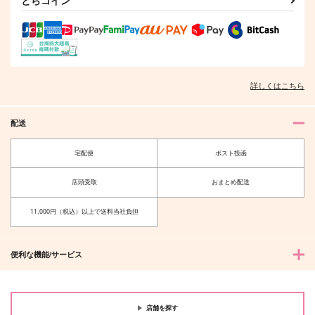
とらコイン
サンプル
サンプル
サンプル
作品詳細
作品詳細
作品詳細
詳しくはこちら
配送
宅配便
ポスト投函
店頭受取
おまとめ配送
11,000円（税込）以上で送料当社負担
冬ながら（出戻り長
f2
義・番外1）
fefefe
黒酢
1,572
円
（税込）
便利な機能/サービス
944
円
（税込）
山姥切国広×山姥切長義
山姥切国広×山姥切長義
サンプル
サンプル
店舗を探す