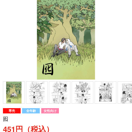
専売
全年齢
女性向け
囮
451円（税込）