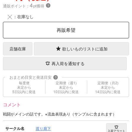
4
通販ポイント：
pt獲得
？
╳
：在庫なし
再販希望
店舗在庫
欲しいものリストに追加
再入荷を通知する
おまとめ目安と発送目安
?
毎度便
定期便（週1)
定期便（月2)
未定から
未定から
未定から
5日以内に発送
10日以内に発送
14日以内に発送
コメント
戦闘がメインの話です。※流血表現あり（サンプルに含まれます）
サークル名
渡り廊下
入荷アラート