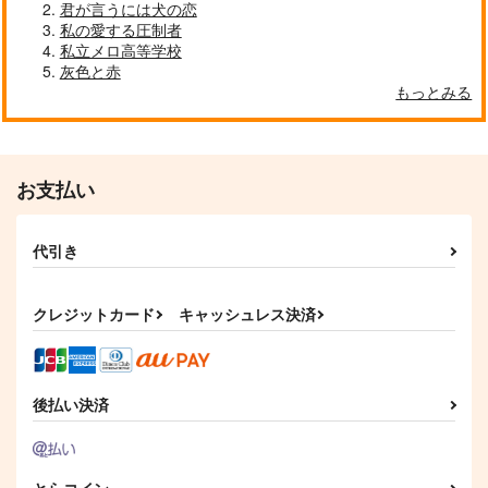
君が言うには犬の恋
サンプル
サンプル
サンプル
私の愛する圧制者
私立メロ高等学校
作品詳細
作品詳細
作品詳細
灰色と赤
もっとみる
お支払い
代引き
クレジットカード
キャッシュレス決済
ウィークエンドウィズ
御手軽屋台手引草
猫になりたい
ユー！！
79番
ctrl＋
にぃ７
後払い決済
1,100
708
円
円
（税込）
（税込）
707
円
（税込）
山姥切国広
山姥切長義×山姥切国広
山姥切国広×山姥切長義