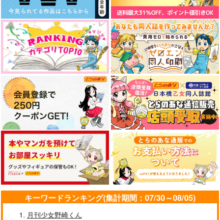
山姥切長義×山姥切国広
山姥切国広×山姥切長義
山姥切国広×山姥切長義
サンプル
サンプル
サンプル
作品詳細
作品詳細
作品詳細
無自覚な愛の伝え方
極伯仲初伯仲
いづれあやめか…
シンスイ
fefefe
PINK POWER
キーワードランキング(集計期間：07/30～08/05)
715
315
472
円
円
円
（税込）
（税込）
（税込）
山姥切国広×山姥切長義
山姥切国広×山姥切長義
山姥切国広×山姥切長義
月刊少女野崎くん