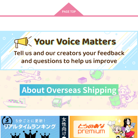
1,572
647
1,179
円
円
円
（税込）
（税込）
（税込）
山姥切国広
大倶利伽羅×山姥切国広
山姥切国広×山姥切長義
サンプル
サンプル
サンプル
作品詳細
作品詳細
作品詳細
In The Dark
賞味期限は昨日
バース・クライ
ctrl＋
PINK POWER
エダツミ
787
472
1,430
円
円
円
（税込）
（税込）
（税込）