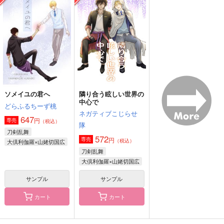
アユイの残響
ン！！
fefefe
エダツミ
ONE CHANCE!
157
944
円
円
（税込）
（税込）
689
円
（税込）
山姥切国広×山姥切長義
山姥切国広×山姥切長義
山姥切国広
サンプル
サンプル
サンプル
作品詳細
作品詳細
作品詳細
ソメイユの君へ
隣り合う眩しい世界の
中心で
どらふるちーず桃
ネガティブこじらせ
647
円
専売
（税込）
隊
刀剣乱舞
572
円
専売
（税込）
大倶利伽羅×山姥切国広
刀剣乱舞
大倶利伽羅×山姥切国広
サンプル
サンプル
カート
カート
オレメン
ソメイユの君へ
くにちょぎweb再録集
79番
どらふるちーず桃
talisona