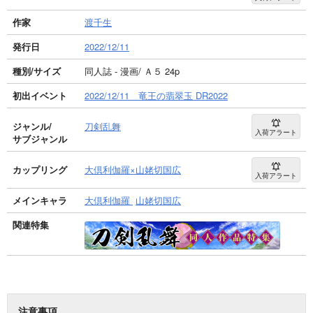
作家
渡千生
発行日
2022/12/11
種別/サイズ
同人誌 - 漫画/ Ａ５ 24p
初出イベント
2022/12/11 竜王の翡翠玉 DR2022
ジャンル/
刀剣乱舞
入荷アラート
サブジャンル
カップリング
大倶利伽羅×山姥切国広
入荷アラート
メインキャラ
大倶利伽羅
山姥切国広
関連特集
注意事項