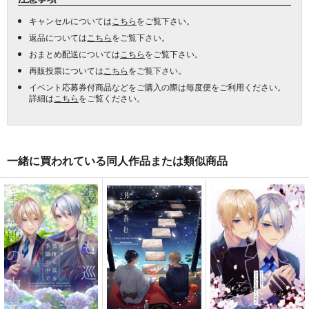
キャンセルについては
こちら
をご覧下さい。
返品については
こちら
をご覧下さい。
おまとめ配送については
こちら
をご覧下さい。
再販投票については
こちら
をご覧下さい。
イベント応募券付商品などをご購入の際は毎度便をご利用ください。
詳細は
こちら
をご覧ください。
一緒に買われている同人作品または類似商品