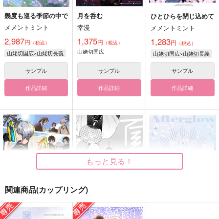
幾度も巡る季節の中で
月を呑む
ひとひらを閉じ込めて
メメントミント
幸漫
メメントミント
2,987
1,375
1,283
円
円
円
（税込）
（税込）
（税込）
山姥切国広
山姥切国広×山姥切長義
山姥切国広×山姥切長義
サンプル
サンプル
サンプル
作品詳細
作品詳細
作品詳細
もっと見る！
関連商品(カップリング)
サマー！バケイショ
夏夕