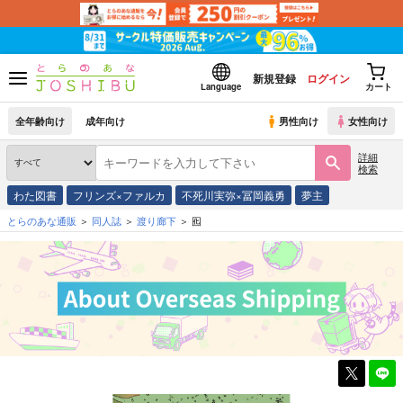
新規登録
ログイン
Language
カート
全年齢向け
成年向け
男性向け
女性向け
詳細
検索
わた図書
フリンズ×ファルカ
不死川実弥×冨岡義勇
夢主
とらのあな通販
同人誌
渡り廊下
囮