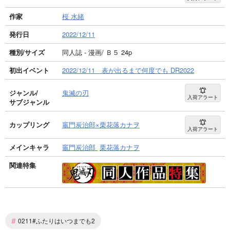
作家
桜 水緒
発行日
2022/12/11
種別/サイズ
同人誌 - 漫画/ Ｂ５ 24p
初出イベント
2022/12/11 表が出るまで何度でも DR2022
ジャンル/
鬼滅の刃
入荷アラート
サブジャンル
カップリング
竈門炭治郎×栗花落カナヲ
入荷アラート
メインキャラ
竈門炭治郎
栗花落カナヲ
関連特集
#
0211#ふたりはいつまでも2