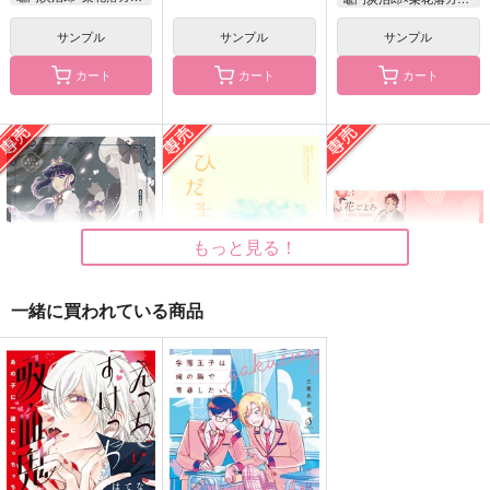
サンプル
サンプル
サンプル
ドキドキ！すきんしっ
もぎゅっと！あすか
Tipsy
カート
カート
カート
ぷ
が-CHU-
ひまわりぷりん
はてぽっぽ
ひまわりぷりん
787
円
（税込）
440
944
円
円
（税込）
（税込）
アスラン×カガリ
鬼太郎の父×鬼太郎
アスラン×カガリ
サンプル
サンプル
サンプル
作品詳細
作品詳細
作品詳細
もっと見る！
一緒に買われている商品
幻桜のワルツ 前編
ひだまり
花ごよみ
夢見心地
りゅお
夢見心地
550
550
円
専売
セール中
専売
円
専売
（税込）
（税込）
220
鬼滅の刃
円
鬼滅の刃
（税込）
竈門炭治郎×栗花落カナヲ
竈門炭治郎×栗花落カナヲ
鬼滅の刃