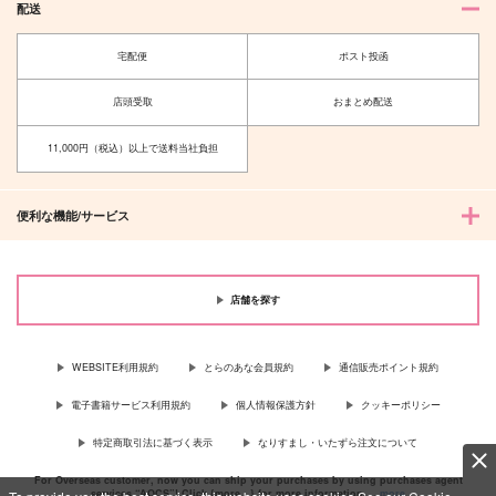
配送
宅配便
ポスト投函
店頭受取
おまとめ配送
11,000円（税込）以上で送料当社負担
便利な機能/サービス
店舗を探す
WEBSITE利用規約
とらのあな会員規約
通信販売ポイント規約
電子書籍サービス利用規約
個人情報保護方針
クッキーポリシー
特定商取引法に基づく表示
なりすまし・いたずら注文について
For Overseas customer, now you can ship your purchases by using purchases agent
services “AOCS”! Click {more…} for more information …
more