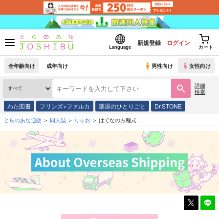
新規登録
ログイン
Language
カート
全年齢向け
成年向け
男性向け
女性向け
詳細
検索
わた図書
フリンズ×ファルカ
薬屋のひとりごと
Dr.STONE
とらのあな通販
同人誌
りゅお
はてなの方程式