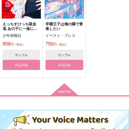
竈門炭治郎×栗花落カナヲ
A cat has nine lives
一日千秋
止まり木の蝶
サンプル
サンプル
サンプル
猫はしぶとく容易に死
チーズ茶屋
あびばのんのん
なない
ヒバナ
カート
カート
カート
えっちすけっち吸血
学園王子は俺の隣で青
1,572
1,572
円
円
（税込）
（税込）
鬼 あの子に一途にあ
春したい
1,415
円
（税込）
っちっち 1
冨岡義勇×胡蝶しのぶ
冨岡義勇×胡蝶しのぶ
少年画報社
イースト・プレス
竈門炭治郎×栗花落カナヲ
858
792
円
円
（税込）
（税込）
サンプル
サンプル
サンプル
サンプル
サンプル
作品詳細
作品詳細
作品詳細
作品詳細
作品詳細
きらきらひかる
がちょうさんマジッ
ク！
702
円
（税込）
鬼滅の刃