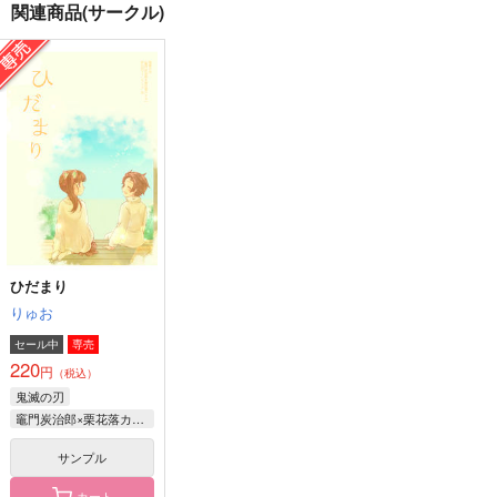
関連商品(サークル)
表が出ても裏が出ても
幻桜のワルツ 後篇
きらきらひかる
君と
夢見心地
がちょうさんマジッ
夢見心地
ク！
550
円
（税込）
1,100
円
（税込）
702
竈門炭治郎×栗花落カナヲ
円
（税込）
竈門炭治郎×栗花落カナヲ
竈門炭治郎×栗花落カナヲ
サンプル
サンプル
サンプル
作品詳細
作品詳細
作品詳細
ひだまり
りゅお
セール中
専売
220
円
（税込）
鬼滅の刃
竈門炭治郎×栗花落カナヲ
サンプル
カート