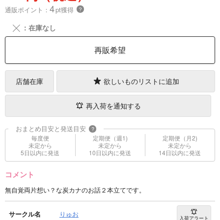
4
通販ポイント：
pt獲得
？
╳
：在庫なし
再販希望
店舗在庫
欲しいものリストに追加
再入荷を通知する
おまとめ目安と発送目安
?
毎度便
定期便（週1)
定期便（月2)
未定から
未定から
未定から
5日以内に発送
10日以内に発送
14日以内に発送
コメント
無自覚両片想い？な炭カナのお話２本立てです。
サークル名
りゅお
入荷アラート