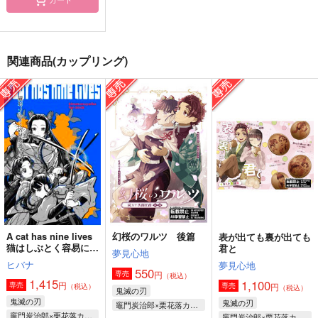
その名は春を待ちわび
A NEW ERA
春夏秋冬、君を想ふ
て
丘の上の方舟
関連商品(カップリング)
はてぽっぽ
がちょうさんマジッ
472
440
円
円
（税込）
（税込）
ク！
テランス×ディオン
鬼太郎の父×鬼太郎
702
円
（税込）
栗花落カナヲ
サンプル
サンプル
サンプル
作品詳細
作品詳細
作品詳細
A cat has nine lives
幻桜のワルツ 後篇
表が出ても裏が出ても
猫はしぶとく容易に死
君と
夢見心地
なない
ヒバナ
夢見心地
550
円
専売
（税込）
1,415
1,100
円
専売
円
専売
（税込）
（税込）
鬼滅の刃
鬼滅の刃
鬼滅の刃
竈門炭治郎×栗花落カナヲ
竈門炭治郎×栗花落カナヲ
竈門炭治郎×栗花落カナヲ