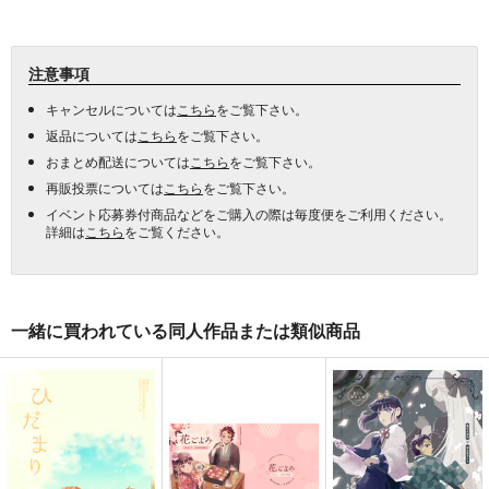
注意事項
キャンセルについては
こちら
をご覧下さい。
返品については
こちら
をご覧下さい。
おまとめ配送については
こちら
をご覧下さい。
再販投票については
こちら
をご覧下さい。
イベント応募券付商品などをご購入の際は毎度便をご利用ください。
詳細は
こちら
をご覧ください。
一緒に買われている同人作品または類似商品