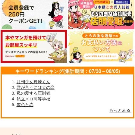
Cutie, Sexy, ???
夜禽は王の傍らに
サボサボサボテン
仄彩方程式
787
1,650
円
円
（税込）
（税込）
アラスター
五条悟×伏黒恵
サンプル
サンプル
作品詳細
作品詳細
キーワードランキング(集計期間：07/30～08/05)
月刊少女野崎くん
君が言うには犬の恋
私の愛する圧制者
私立メロ高等学校
灰色と赤
もっとみる