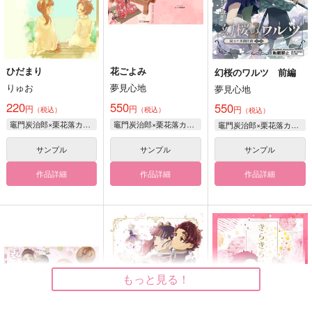
ひだまり
花ごよみ
幻桜のワルツ 前編
りゅお
夢見心地
夢見心地
220
550
550
円
円
円
（税込）
（税込）
（税込）
竈門炭治郎×栗花落カナヲ
竈門炭治郎×栗花落カナヲ
竈門炭治郎×栗花落カナヲ
サンプル
サンプル
サンプル
作品詳細
作品詳細
作品詳細
もっと見る！