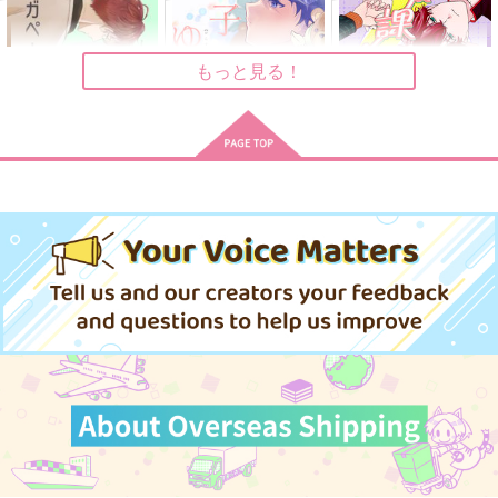
629
315
472
円
円
円
（税込）
（税込）
（税込）
ミスラ×真木晶♀
ミスラ×ルチル
ミスラ×ルチル
もっと見る！
サンプル
サンプル
サンプル
作品詳細
作品詳細
作品詳細
アガペー
硝子のゆりかご
放課後メンター
Ultra Beige
いつかのかみさま
あなぐらやま
472
787
990
円
円
専売
専売
円
専売
（税込）
（税込）
（税込）
魔法使いの約束
魔法使いの約束
魔法使いの約束
ミスラ×ルチル
スノウ＆ホワイト×真木晶
ミスラ×ルチル
サンプル
サンプル
サンプル
カート
カート
カート
相視相愛
放課後メンター
春抱く湖
来たぞ！逃げろ！
あなぐらやま
AO研究所
660
990
1,000
円
円
円
（税込）
（税込）
（税込）