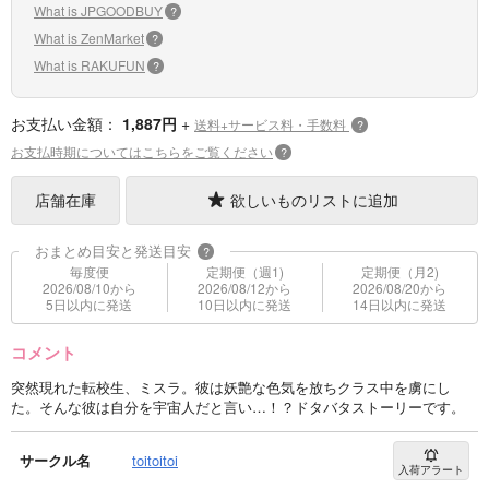
What is JPGOODBUY
?
What is ZenMarket
?
What is RAKUFUN
?
お支払い金額：
1,887円
+
送料+サービス料・手数料
?
お支払時期についてはこちらをご覧ください
?
店舗在庫
欲しいものリストに追加
おまとめ目安と発送目安
?
毎度便
定期便（週1)
定期便（月2)
2026/08/10から
2026/08/12から
2026/08/20から
5日以内に発送
10日以内に発送
14日以内に発送
コメント
突然現れた転校生、ミスラ。彼は妖艶な色気を放ちクラス中を虜にし
た。そんな彼は自分を宇宙人だと言い…！？ドタバタストーリーです。
サークル名
toitoitoi
入荷アラート