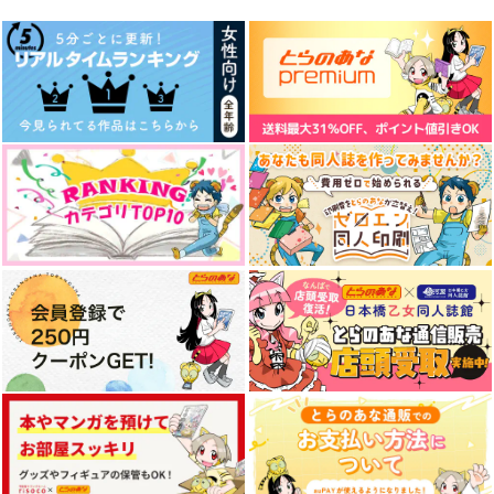
ミスラ×オーエン
ミスラ×ルチル
ミスラ×ルチル
サンプル
サンプル
サンプル
作品詳細
作品詳細
作品詳細
春抱く湖
遠雷
ねえ、シール交換し
よ？
AO研究所
アンダラ
ミリミミル
1,000
787
円
円
専売
専売
（税込）
（税込）
629
円
専売
（税込）
魔法使いの約束
魔法使いの約束
魔法使いの約束
ミスラ×ルチル
真木晶×フィガロ
オーエン
ミスラ
ブラッドリー
サンプル
サンプル
サンプル
拝啓、箱庭で歌う貴方
月と星の夜話に赤いリ
カート
カート
カート
夜が明けたら
ボンを
うかつ
おちゃわんいっぱい
月並み
440
472
円
円
（税込）
（税込）
1,729
円
（税込）
ミスラ×真木晶♂
ミスラ×真木晶♂
ミスラ×真木晶♂