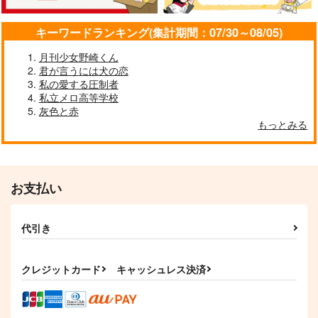
サンプル
サンプル
サンプル
キーワードランキング(集計期間：07/30～08/05)
作品詳細
作品詳細
作品詳細
月刊少女野崎くん
君が言うには犬の恋
私の愛する圧制者
私立メロ高等学校
灰色と赤
Once in a Blue Moon
無自覚パラドックス
ミスラとオーエン
もっとみる
礼賛午前二時
みるきーにゃんこ
みるきーにゃんこ
472
645
429
円
円
専売
円
（税込）
（税込）
（税込）
魔法使いの約束
魔法使いの約束
魔法使いの約束
お支払い
ミスラ×ルチル
ミスラ×オーエン
ミスラ×オーエン
サンプル
サンプル
サンプル
代引き
knock knock
皮一重の救出劇
猫の国
カート
カート
カート
あざらしのしっぽ
きのぴお
空に月
クレジットカード
キャッシュレス決済
440
1,887
944
円
円
円
（税込）
（税込）
（税込）
ミスラ×真木晶♂
ミスラ×真木晶♂
ミスラ×真木晶♂
サンプル
サンプル
サンプル