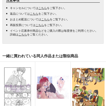
キャンセルについては
こちら
をご覧下さい。
返品については
こちら
をご覧下さい。
おまとめ配送については
こちら
をご覧下さい。
再販投票については
こちら
をご覧下さい。
イベント応募券付商品などをご購入の際は毎度便をご利用ください。
詳細は
こちら
をご覧ください。
一緒に買われている同人作品または類似商品