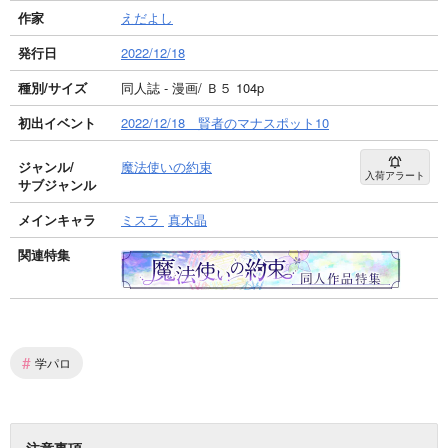
作家
えだよし
発行日
2022/12/18
種別/サイズ
同人誌 - 漫画/ Ｂ５ 104p
初出イベント
2022/12/18 賢者のマナスポット10
ジャンル/
魔法使いの約束
入荷アラート
サブジャンル
メインキャラ
ミスラ
真木晶
関連特集
#
学パロ
注意事項