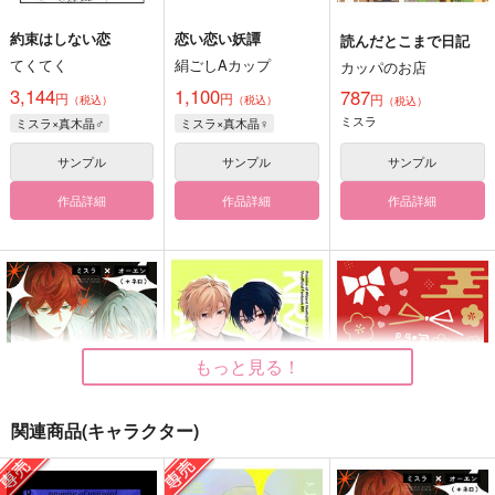
約束はしない恋
恋い恋い妖譚
読んだとこまで日記
てくてく
絹ごしAカップ
カッパのお店
3,144
1,100
787
円
円
円
（税込）
（税込）
（税込）
ミスラ
ミスラ×真木晶♂
ミスラ×真木晶♀
サンプル
サンプル
サンプル
作品詳細
作品詳細
作品詳細
もっと見る！
関連商品(キャラクター)