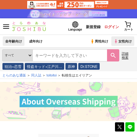
新規登録
ログイン
Language
カート
全年齢向け
成年向け
男性向け
女性向け
詳細
検索
狛治×恋雪
怪盗キッド×江戸川…
原神
Dr.STONE
とらのあな通販
同人誌
toitoitoi
転校生はエイリアン