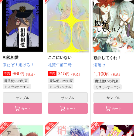
勘弁してくれ！
きらきらをあげるよ
開運！ファウ晶まとめ
洒落け
HamOg
ORiCo壱番社
1,100
519
1,197
円
円
円
（税込）
（税込）
（税込）
ファウスト
ミスラ×オーエン
ヒースクリフ×シノ
サンプル
サンプル
サンプル
作品詳細
作品詳細
作品詳細
相視相愛
ここにいない
勘弁してくれ！
来たぞ！逃げろ！
礼賛午前二時
洒落け
660
315
1,100
円
円
専売
専売
円
（税込）
（税込）
（税込）
魔法使いの約束
魔法使いの約束
魔法使いの約束
ミスラ×オーエン
ミスラ×ルチル
ミスラ×オーエン
サンプル
サンプル
サンプル
カート
カート
カート
ねこにけだもの
ここにいない
アガペー
麦わらかいと
礼賛午前二時
Ultra Beige