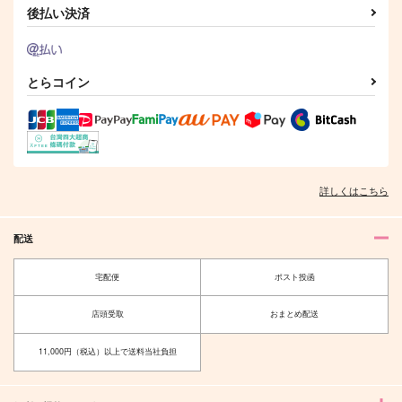
後払い決済
作品詳細
作品詳細
作品詳細
とらコイン
月と星の夜話に赤いリ
けっきょくどっち
夜が明けたら
ボンを
Miz
おちゃわんいっぱい
月並み
472
472
円
専売
円
専売
（税込）
（税込）
詳しくはこちら
1,729
円
（税込）
魔法使いの約束
魔法使いの約束
魔法使いの約束
ミスラ×真木晶♂
ミスラ×真木晶♂
ミスラ×真木晶♂
配送
Once in a Blue Moon
無自覚パラドックス
サンプル
サンプル
サンプル
宅配便
ポスト投函
礼賛午前二時
みるきーにゃんこ
カート
カート
カート
472
645
円
円
店頭受取
おまとめ配送
（税込）
（税込）
ミスラ×ルチル
ミスラ×オーエン
11,000円（税込）以上で送料当社負担
サンプル
サンプル
作品詳細
作品詳細