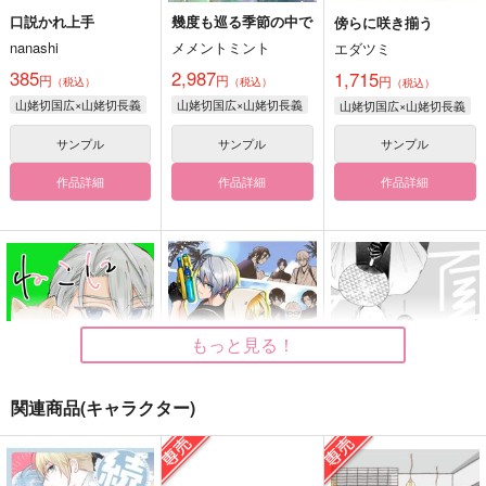
口説かれ上手
幾度も巡る季節の中で
傍らに咲き揃う
nanashi
メメントミント
エダツミ
385
2,987
1,715
円
円
円
（税込）
（税込）
（税込）
山姥切国広×山姥切長義
山姥切国広×山姥切長義
山姥切国広×山姥切長義
サンプル
サンプル
サンプル
作品詳細
作品詳細
作品詳細
もっと見る！
関連商品(キャラクター)
猫になりたい
サマー！バケイショ
夏夕