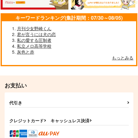
サンプル
サンプル
サンプル
キーワードランキング(集計期間：07/30～08/05)
作品詳細
作品詳細
作品詳細
月刊少女野崎くん
君が言うには犬の恋
私の愛する圧制者
私立メロ高等学校
灰色と赤
mellow mellow mell
うちの写しはそんな事
真冬の王は真夏の夢を
もっとみる
ow
言わない
見るか
ビターサイダー
fefefe
AMBIVALENT
787
629
1,572
円
円
専売
円
専売
（税込）
（税込）
（税込）
刀剣乱舞
刀剣乱舞
刀剣乱舞
お支払い
山姥切長義×女審神者
山姥切国広×山姥切長義
山姥切国広×山姥切長義
サンプル
サンプル
サンプル
In The Dark
くにちょぎweb再録集
冬ながら（出戻り長
代引き
義・番外1）
ctrl＋
talisona
カート
カート
カート
黒酢
787
1,179
円
円
（税込）
（税込）
クレジットカード
キャッシュレス決済
944
円
（税込）
山姥切長義×山姥切国広
山姥切国広×山姥切長義
山姥切国広×山姥切長義