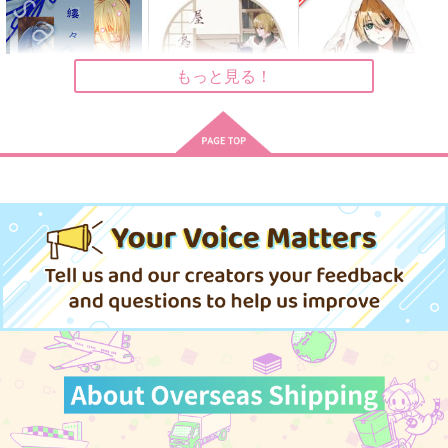
にぃ７
1,100
472
円
円
（税込）
（税込）
707
円
（税込）
山姥切国広
山姥切国広×山姥切長義
山姥切国広×山姥切長義
もっと見る！
サンプル
サンプル
サンプル
作品詳細
作品詳細
作品詳細
縷々転々
屋烏之愛
視線の先
壱途屋
とんでろ
サークル
787
1,100
770
円
円
円
専売
（税込）
（税込）
（税込）
刀剣乱舞
刀剣乱舞
刀剣乱舞
山姥切長義×山姥切国広
山姥切長義×山姥切国広
山姥切長義×山姥切国広
サンプル
サンプル
サンプル
カート
カート
カート
極伯仲初伯仲
無自覚な愛の伝え方
アユイの残響
fefefe
シンスイ
エダツミ
315
715
944
円
円
円
（税込）
（税込）
（税込）