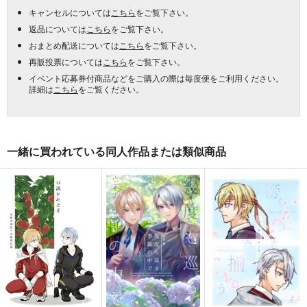
キャンセルについては
こちら
をご覧下さい。
返品については
こちら
をご覧下さい。
おまとめ配送については
こちら
をご覧下さい。
再販投票については
こちら
をご覧下さい。
イベント応募券付商品などをご購入の際は毎度便をご利用ください。
詳細は
こちら
をご覧ください。
一緒に買われている同人作品または類似商品