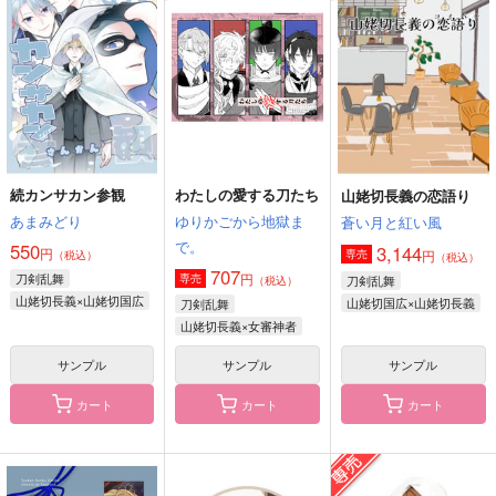
ン！！
ctrl＋
fefefe
ONE CHANCE!
708
157
円
円
（税込）
（税込）
689
円
（税込）
山姥切長義×山姥切国広
山姥切国広×山姥切長義
山姥切国広
サンプル
サンプル
サンプル
作品詳細
作品詳細
作品詳細
続カンサカン参観
わたしの愛する刀たち
山姥切長義の恋語り
あまみどり
ゆりかごから地獄ま
蒼い月と紅い風
で。
550
3,144
円
円
専売
（税込）
（税込）
707
刀剣乱舞
円
専売
刀剣乱舞
（税込）
山姥切長義×山姥切国広
山姥切国広×山姥切長義
刀剣乱舞
山姥切長義×女審神者
サンプル
サンプル
サンプル
カート
カート
カート
御手軽屋台手引草
ウィークエンドウィズ
いづれあやめか…
ユー！！
79番
PINK POWER