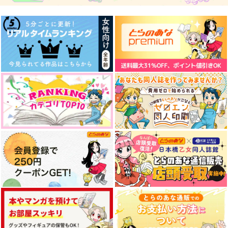
山姥切国広×山姥切長義
山姥切国広×山姥切長義
山姥切国広×山姥切長義
サンプル
サンプル
サンプル
作品詳細
作品詳細
作品詳細
常闇の先、光明の日々
手のひらに初恋
銀と金の再録集－表－
【再版】
honey:xxx
白黒パラノイア
白黒パラノイア
472
1,100
円
円
専売
（税込）
（税込）
1,100
円
専売
（税込）
刀剣乱舞
刀剣乱舞
刀剣乱舞
山姥切国広×山姥切長義
山姥切長義×山姥切国広
山姥切長義×山姥切国広
サンプル
サンプル
サンプル
カート
カート
カート
オレメン
バース・クライ
賞味期限は昨日
79番
エダツミ
PINK POWER
1,572
1,430
472
円
円
円
（税込）
（税込）
（税込）
山姥切国広
山姥切国広×山姥切長義
山姥切国広×山姥切長義