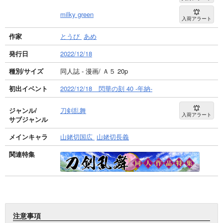
milky green
入荷アラート
作家
とうび
あめ
発行日
2022/12/18
種別/サイズ
同人誌 - 漫画/ Ａ５ 20p
初出イベント
2022/12/18 閃華の刻 40 -年納-
ジャンル/
刀剣乱舞
入荷アラート
サブジャンル
メインキャラ
山姥切国広
山姥切長義
関連特集
注意事項