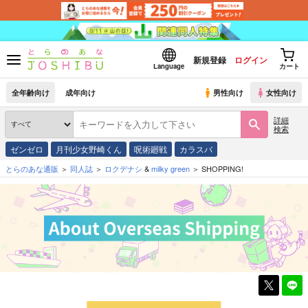
新規登録
ログイン
Language
カート
全年齢向け
成年向け
男性向け
女性向け
詳細
検索
ゼンゼロ
月刊少女野崎くん
呪術廻戦
カラスバ
とらのあな通販
同人誌
ロクデナシ
&
milky green
SHOPPING!