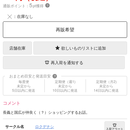
5
通販ポイント：
pt獲得
？
╳
：在庫なし
再販希望
店舗在庫
欲しいものリストに追加
再入荷を通知する
おまとめ目安と発送目安
?
毎度便
定期便（週1)
定期便（月2)
未定から
未定から
未定から
5日以内に発送
10日以内に発送
14日以内に発送
コメント
長義と国広が仲良く（？）ショッピングするお話。
サークル名
ロクデナシ
入荷アラート