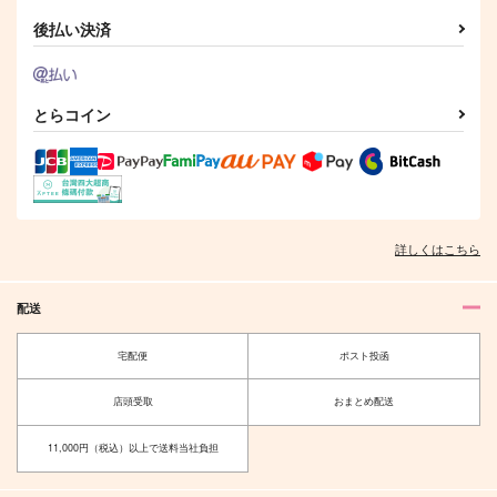
サンプル
サンプル
サンプル
後払い決済
作品詳細
作品詳細
作品詳細
とらコイン
鳩星に願いをキス
傷の帳/解前編
くにちょぎつめ！
PINK POWER
いであろっく
ONE CHANCE!
315
1,155
詳しくはこちら
707
円
円
専売
専売
円
専売
（税込）
（税込）
（税込）
刀剣乱舞
刀剣乱舞
刀剣乱舞
山姥切国広×山姥切長義
山姥切国広×山姥切長義
山姥切国広×山姥切長義
配送
f2
飛花うらうら
サンプル
サンプル
サンプル
宅配便
ポスト投函
fefefe
憐恋漣。
カート
カート
カート
1,572
787
円
円
店頭受取
おまとめ配送
（税込）
（税込）
山姥切国広×山姥切長義
山姥切長義×山姥切国広
11,000円（税込）以上で送料当社負担
サンプル
サンプル