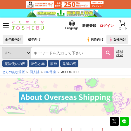
新規登録
ログイン
Language
カート
全年齢向け
成年向け
男性向け
女性向け
詳細
検索
魔法使いの夜
灰色と赤
原神
鬼滅の刃
とらのあな通販
同人誌
307号室
ASSORTED