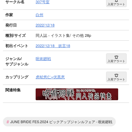
サークル名
307号室
入荷アラート
作家
白州
発行日
2022/12/18
種別/サイズ
同人誌 - イラスト集/ その他 28p
初出イベント
2022/12/18 妖言18
ジャンル/
呪術廻戦
入荷アラート
サブジャンル
カップリング
虎杖悠仁×伏黒恵
入荷アラート
関連特集
#
JUNE BRIDE FES.2024 ピックアップジャンルフェア - 呪術廻戦