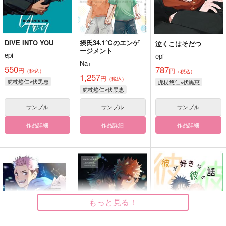
DIVE INTO YOU
摂氏34.1℃のエンゲ
泣くこはそだつ
ージメント
epi
epi
Na+
550
787
円
円
（税込）
（税込）
1,257
円
（税込）
虎杖悠仁×伏黒恵
虎杖悠仁×伏黒恵
虎杖悠仁×伏黒恵
サンプル
サンプル
サンプル
作品詳細
作品詳細
作品詳細
もっと見る！