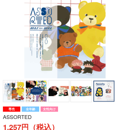
専売
全年齢
女性向け
ASSORTED
1,257円（税込）