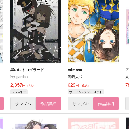
黒のレトログラード
mimosa
ivy garden
黒猫大和
2,357
629
7
円
円
（税込）
（税込）
シン×キラ
ヴェイン×ランスロット
サンプル
作品詳細
サンプル
作品詳細