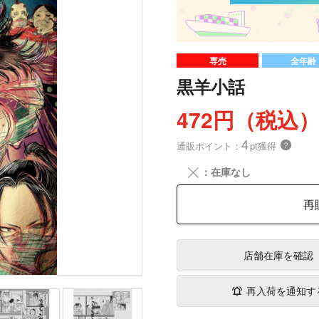
専売
全年齢
黒羊小話
472円（税込
4
通販ポイント：
pt獲得
？
╳
：在庫なし
再
店舗在庫
を確認
再入荷を通知す