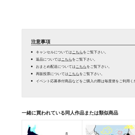
注意事項
キャンセルについては
こちら
をご覧下さい。
返品については
こちら
をご覧下さい。
おまとめ配送については
こちら
をご覧下さい。
再販投票については
こちら
をご覧下さい。
イベント応募券付商品などをご購入の際は毎度便をご利用く
一緒に買われている同人作品または類似商品