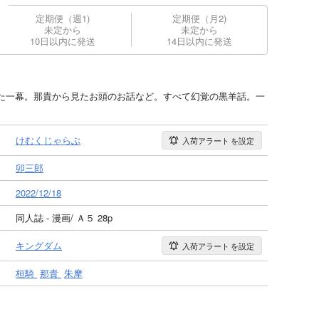
定期便（週1)
定期便（月2)
未定から
未定から
10日以内に発送
14日以内に発送
た一幕。那貴から見たお頭のお話など。すべて幻覚の黒羊話。一
けむくじゃらぶ
入荷アラート
を設定
卯三郎
2022/12/18
同人誌 - 漫画/ Ａ５ 28p
キングダム
入荷アラート
を設定
桓騎
那貴
朱摩