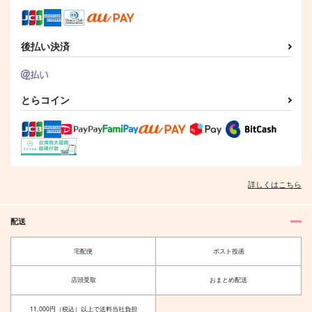
サンプル
サンプル
サンプル
後払い決済
作品詳細
作品詳細
作品詳細
とらコイン
詳しくはこちら
配送
SEVENorBONUS!
ミッション！左銃をく
っつけろ！
独帝7orBONUS合同
宅配便
ポスト投函
3SAI
誌
880
店頭受取
おまとめ配送
円
1,980
（税込）
円
（税込）
碧棺左馬刻×入間銃兎
観音坂独歩×有栖川帝統
11,000円（税込）以上で送料当社負担