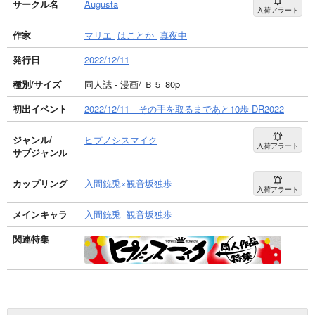
サークル名
Augusta
入荷アラート
作家
マリエ
はことか
真夜中
発行日
2022/12/11
種別/サイズ
同人誌 - 漫画/ Ｂ５ 80p
初出イベント
2022/12/11 その手を取るまであと10歩 DR2022
ジャンル/
ヒプノシスマイク
入荷アラート
サブジャンル
カップリング
入間銃兎×観音坂独歩
入荷アラート
メインキャラ
入間銃兎
観音坂独歩
関連特集