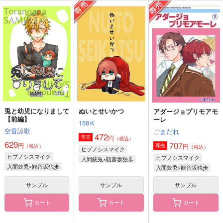
左馬刻さま、お邪魔ム
銃二恐れ知らず。
ポリとジャリ
シ？
24時間睡眠。。。
西狭間
kazuhira
165
787
円
円
（税込）
（税込）
432
円
（税込）
入間銃兎
入間銃兎×山田二郎
碧棺左馬刻×入間銃兎
サンプル
サンプル
サンプル
作品詳細
作品詳細
作品詳細
兎と幼児になりまして
ぬいとせいかつ
アダージョプリモアモ
【前編】
ーレ
158Ｋ
空音諒歌
ごまだれ
472
円
専売
（税込）
629
707
円
円
専売
（税込）
（税込）
ヒプノシスマイク
ヒプノシスマイク
ヒプノシスマイク
入間銃兎×観音坂独歩
入間銃兎×観音坂独歩
入間銃兎×観音坂独歩
サンプル
サンプル
サンプル
カート
カート
カート