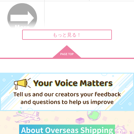
アルバートが泣いてる
まるで初恋のような
ムー
兎にも角にも
シャンロワ
GOZOUROPPU
787
944
472
円
円
円
（税込）
（税込）
（税込）
観音坂独歩×伊弉冉一二三
伊弉冉一二三×観音坂独歩
伊弉冉一二三×観音坂独歩
もっと見る！
サンプル
サンプル
サンプル
作品詳細
作品詳細
作品詳細
余韻
阿吽
aiaiiou