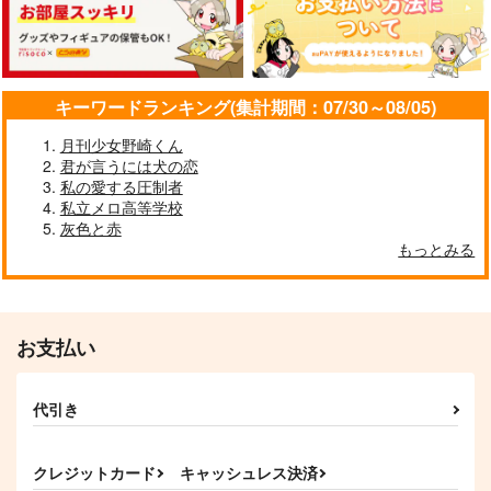
707
円
円
（税込）
（税込）
920
円
（税込）
神宮寺寂雷×観音坂独歩
観音坂独歩×神宮寺寂雷
観音坂独歩
サンプル
サンプル
サンプル
キーワードランキング(集計期間：07/30～08/05)
作品詳細
作品詳細
作品詳細
月刊少女野崎くん
君が言うには犬の恋
私の愛する圧制者
私立メロ高等学校
灰色と赤
もっとみる
お支払い
ごめんね
Let’s be Friends!
【再販】犬も喰わない
代引き
さんかく
プラグマティズム
meisouka
787
472
440
円
円
円
（税込）
（税込）
（税込）
クレジットカード
キャッシュレス決済
観音坂独歩
観音坂独歩
伊弉冉一二三×観音坂独歩