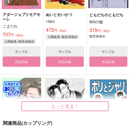
アダージョプリモアモ
ぬいとせいかつ
ともだちのともだち
ーレ
158Ｋ
800の嘘
ごまだれ
472
315
円
円
（税込）
（税込）
707
円
（税込）
観音坂独歩
入間銃兎×観音坂独歩
入間銃兎×観音坂独歩
サンプル
サンプル
サンプル
作品詳細
作品詳細
作品詳細
もっと見る！
関連商品(カップリング)