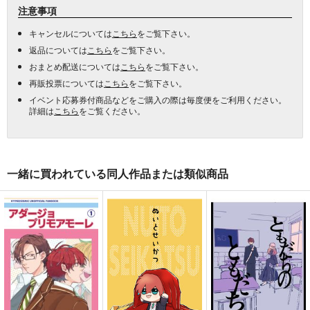
注意事項
キャンセルについては
こちら
をご覧下さい。
返品については
こちら
をご覧下さい。
おまとめ配送については
こちら
をご覧下さい。
再販投票については
こちら
をご覧下さい。
イベント応募券付商品などをご購入の際は毎度便をご利用ください。
詳細は
こちら
をご覧ください。
一緒に買われている同人作品または類似商品