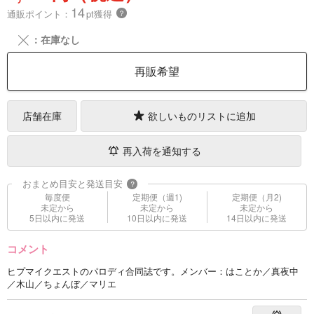
14
通販ポイント：
pt獲得
？
╳
：在庫なし
再販希望
店舗在庫
欲しいものリストに追加
再入荷を通知する
おまとめ目安と発送目安
?
毎度便
定期便（週1)
定期便（月2)
未定から
未定から
未定から
5日以内に発送
10日以内に発送
14日以内に発送
コメント
ヒプマイクエストのパロディ合同誌です。メンバー：はことか／真夜中
／木山／ちょんぼ／マリエ