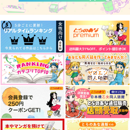
からあげ定食
ポッポコーン
GOZOUROPPU
629
858
315
円
円
円
（税込）
（税込）
（税込）
観音坂独歩×有栖川帝統
伊弉冉一二三×観音坂独歩
伊弉冉一二三×観音坂独歩
サンプル
サンプル
サンプル
作品詳細
作品詳細
作品詳細
profile
それは君が彼のこと
祝日
を。
ltw
冠婚相殺
HHA
605