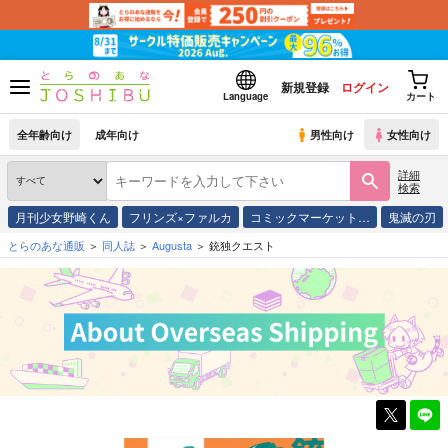
新規登録
ログイン
Language
カート
全年齢向け
成年向け
男性向け
女性向け
詳細
検索
月刊少女野崎くん
フリンズ×ファルカ
コミックマーケット…
鬼滅の刃
とらのあな通販
同人誌
Augusta
銃独クエスト