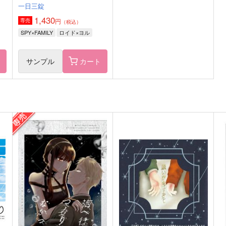
一日三錠
1,430
円
専売
（税込）
SPY×FAMILY
ロイド×ヨル
ト
サンプル
カート
SMILE Log
海へ行くつもりじゃなかった
nicoco
日々
1,415
944
1
円
円
（税込）
（税込）
ロイド×ヨル
ロイド×ヨル
サンプル
作品詳細
サンプル
作品詳細