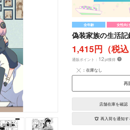
全年齢
女性向
偽装家族の生活記
1,415円（税
12
通販ポイント：
pt獲得
？
╳
：在庫なし
再
店舗在庫
を確認
再入荷を通知す