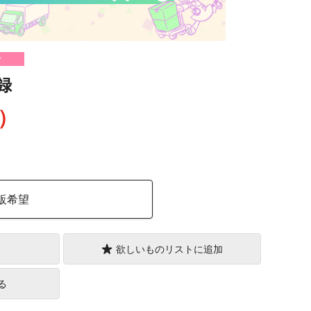
け
録
込）
販希望
欲しいものリストに追加
る