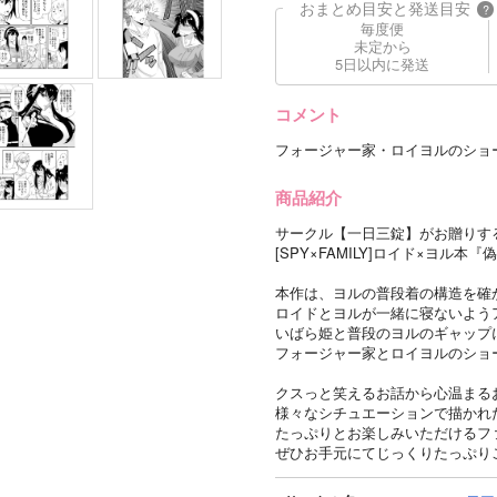
おまとめ目安と発送目安
?
毎度便
未定から
5日以内に発送
コメント
フォージャー家・ロイヨルのショ
商品紹介
サークル【一日三錠】がお贈りする
[SPY×FAMILY]ロイド×ヨル
本作は、ヨルの普段着の構造を確
ロイドとヨルが一緒に寝ないよう
いばら姫と普段のヨルのギャップ
フォージャー家とロイヨルのショ
クスっと笑えるお話から心温まる
様々なシチュエーションで描かれ
たっぷりとお楽しみいただけるフ
ぜひお手元にてじっくりたっぷり