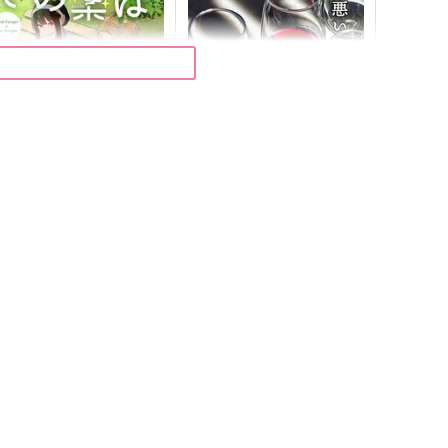
その梟は愛を叫ぶ
ロイドとヨルの「悪いこと」
10
夜まで昼寝
未定
72
円
（税込）
1,100
円
（税込）
ロイド×ヨル
ロイド×ヨル
サンプル
作品詳細
サンプル
作品詳細