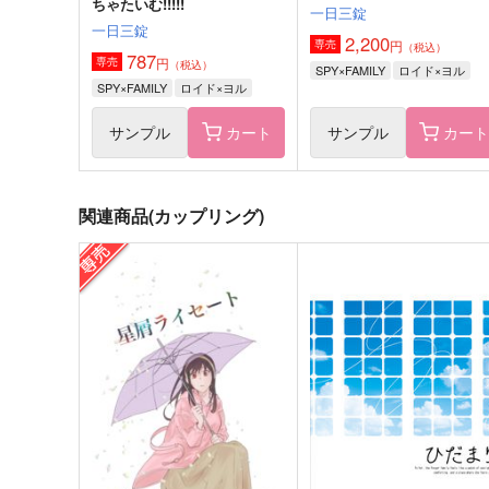
ちゃたいむ!!!!!
一日三錠
一日三錠
2,200
円
専売
（税込）
787
円
専売
（税込）
SPY×FAMILY
ロイド×ヨル
SPY×FAMILY
ロイド×ヨル
サンプル
カート
サンプル
カー
関連商品(カップリング)
Rewind to You.
願いが多すぎて
未定
未定
629
1,100
円
円
（税込）
（税込）
ロイド×ヨル
ロイド×ヨル
サンプル
作品詳細
サンプル
作品詳細