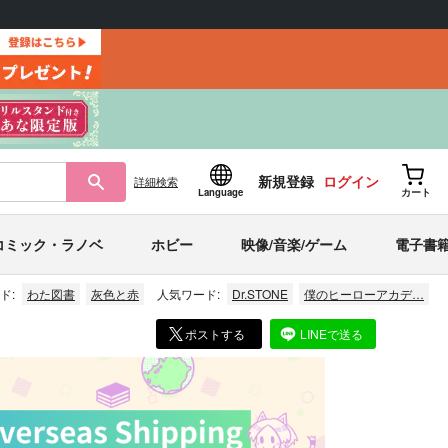
新規登録
ログイン
詳細
検索
Language
カート
コミック・ラノベ
ホビー
映像/音楽/ゲーム
電子書
ド:
わた図書
灰色と赤
人気ワード:
Dr.STONE
僕のヒーローアカデ…
ポストする
LINEで送る