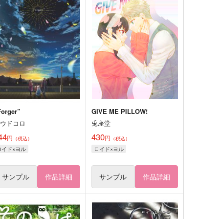
Forger”
GIVE ME PILLOW!
コウドコロ
兎座堂
44
430
円
円
（税込）
（税込）
ロイド×ヨル
ロイド×ヨル
サンプル
作品詳細
サンプル
作品詳細