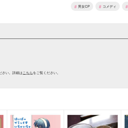
#
#
#
男女CP
コメディ
ださい。詳細は
こちら
をご覧ください。