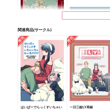
関連商品(サークル)
1/12本の薔薇
黄昏の国、約束の青
Mission:1212
Technetium
1,887
990
円
円
（税込）
（税込）
ロイド×ヨル
ロイド×ヨル
サンプル
作品詳細
サンプル
作品詳細
はいぱーでらっくすいちゃい
一日三錠LY再録