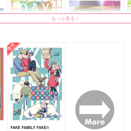
もっと見る！
DAY BY DAY
Day to Day 2
日々
未定
629
707
5
円
円
（税込）
（税込）
ロイド×ヨル
ロイド×ヨル
サンプル
作品詳細
サンプル
作品詳細
FAKE FAMILY FAKE!!