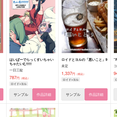
はいぱーでらっくすいちゃい
ロイドとヨルの「悪いこと」9
”
ちゃたいむ!!!!!
未定
一日三錠
1,337
9
円
（税込）
787
円
（税込）
ロイド×ヨル
ロイド×ヨル
サンプル
作品詳細
サンプル
作品詳細