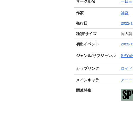
サークル名
一日三
作家
神宮
発行日
2022/1
種別/サイズ
同人誌 
初出イベント
2022
ジャンル/
サブジャンル
SPY×F
カップリング
ロイド
メインキャラ
アーニ
関連特集