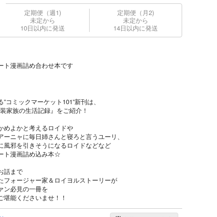
定期便（週1)
定期便（月2)
未定から
未定から
10日以内に発送
14日以内に発送
ート漫画詰め合わせ本です
”コミックマーケット101”新刊は、
本『偽装家族の生活記録』をご紹介！
かめよかと考えるロイドや
アーニャに毎日姉さんと寝ろと言うユーリ、
に風邪を引きそうになるロイドなどなど
ート漫画詰め込み本☆
お話まで
たフォージャー家＆ロイヨルストーリーが
ァン必見の一冊を
ご堪能くださいませ！！