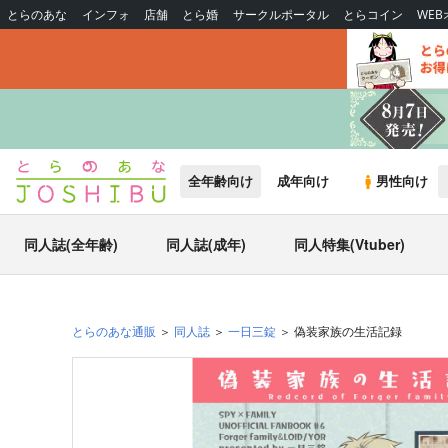
とらのあな
インフォ
店舗
とら婚
サークルポータル
とらコイン
WE
全年齢向け
成年向け
男性向け
同人誌(全年齢)
同人誌(成年)
同人特集(Vtuber)
とらのあな通販
同人誌
一日三錠
偽装家族の生活記録