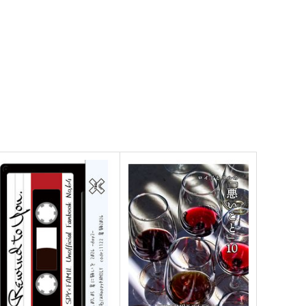
ひだまり（おまけ付き）
星屑ライセート
化学反応式。
コーヒーとラブレター
,100
472
円
円
（税込）
（税込）
ロイド×ヨル
ロイド×ヨル
サンプル
作品詳細
サンプル
作品詳細