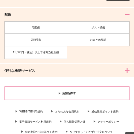
サンプル
サンプル
サンプル
配送
作品詳細
作品詳細
作品詳細
宅配便
ポスト投函
店頭受取
おまとめ配送
11,000円（税込）以上で送料当社負担
便利な機能/サービス
店舗を探す
ちびちゃんデイズ
キスから始まるetc
あなたの××に触れた
い
ショウワノ
水面下世界
プラグマライト
WEBSITE利用規約
とらのあな会員規約
通信販売ポイント規約
787
629
円
円
（税込）
（税込）
1,572
円
（税込）
イデア×アズール
イデア×アズール
電子書籍サービス利用規約
個人情報保護方針
クッキーポリシー
イデア×アズール
特定商取引法に基づく表示
なりすまし・いたずら注文について