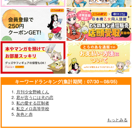
1,100
787
円
円
（税込）
（税込）
イデア×女監督生
トレイ×ケイト
アズール×イデア
サンプル
サンプル
サンプル
作品詳細
作品詳細
作品詳細
キーワードランキング(集計期間：07/30～08/05)
月刊少女野崎くん
君が言うには犬の恋
私の愛する圧制者
私立メロ高等学校
I wanna be your gent
もっと知りたい!!きみ
ボ部本2
leman
のコト
灰色と赤
とらじま
もっとみる
とらじま
たらこミルク
1,572
円
（税込）
1,572
944
円
円
（税込）
（税込）
イデア・シュラウド