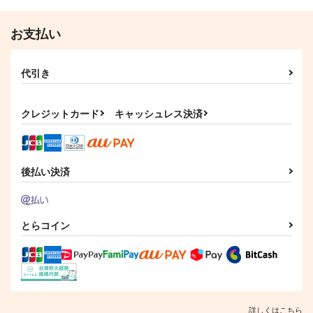
イデア×アズール
イデア×アズール
お支払い
サンプル
サンプル
サンプル
作品詳細
作品詳細
作品詳細
代引き
クレジットカード
キャッシュレス決済
後払い決済
とらコイン
BLUE and BLUE
ボ部本
まばたける金いろは彗
星
とらじま
とらじま
朝の外側
1,572
1,572
円
円
（税込）
（税込）
1,572
円
イデア・シュラウド
イデア・シュラウド
（税込）
ダンデ
詳しくはこちら