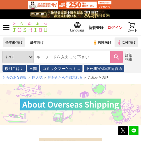
新規登録
ログイン
Language
カート
全年齢向け
成年向け
男性向け
女性向け
詳細
検索
桜河こはく
三間
コミックマーケット…
不死川実弥×冨岡義勇
とらのあな通販
同人誌
朝起きたら全部忘れる
これからの話