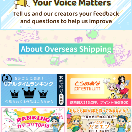
472
1,257
円
円
（税込）
（税込）
2,044
円
（税込）
ケイト×イデア
エース×デュース
エース×デュース
サンプル
サンプル
サンプル
作品詳細
作品詳細
作品詳細
百合の棺で夢を見させ
よく、或る話。異る
初恋の話
て
話。
ちゃんぬ
湘南事変
第一の瓶
1,100
円
（税込）