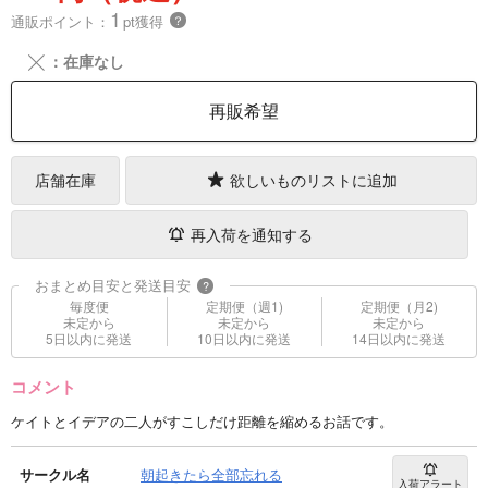
1
通販ポイント：
pt獲得
？
╳
：在庫なし
再販希望
店舗在庫
欲しいものリストに追加
再入荷を通知する
おまとめ目安と発送目安
?
毎度便
定期便（週1)
定期便（月2)
未定から
未定から
未定から
5日以内に発送
10日以内に発送
14日以内に発送
コメント
ケイトとイデアの二人がすこしだけ距離を縮めるお話です。
サークル名
朝起きたら全部忘れる
入荷アラート