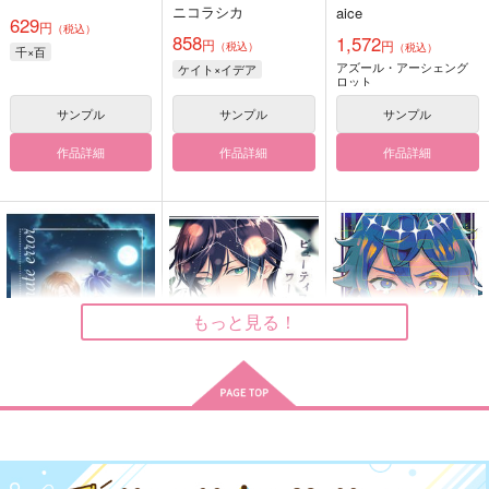
ニコラシカ
aice
629
円
（税込）
858
1,572
円
円
（税込）
（税込）
千×百
アズール・アーシェング
ケイト×イデア
ロット
サンプル
サンプル
サンプル
作品詳細
作品詳細
作品詳細
もっと見る！
fortunate error
ビューティフル・ワー
世迷言
ルド
透りすがり
いま起きた
いま起きた