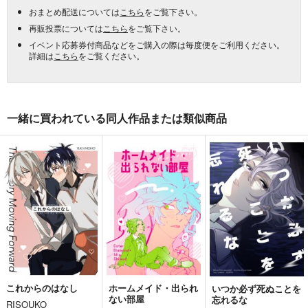
おまとめ配送については
こちら
をご覧下さい。
再販投票については
こちら
をご覧下さい。
イベント応募券付商品などをご購入の際は毎度便をご利用ください。
詳細は
こちら
をご覧ください。
一緒に買われている同人作品または類似商品
これからのはなし
ホームメイド・出られ
いつか必ず死ぬことを
ない部屋
忘れるな
RISOUKO