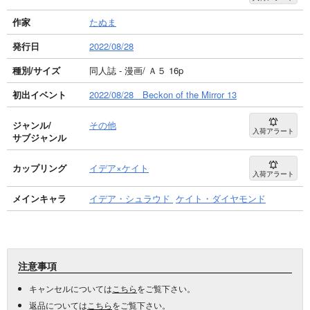
作家
たぬま
発行日
2022/08/28
種別/サイズ
同人誌 - 漫画/ Ａ５ 16p
初出イベント
2022/08/28 Beckon of the Mirror 13
ジャンル/
その他
入荷アラート
サブジャンル
カップリング
イデア×ケイト
入荷アラート
メインキャラ
イデア・シュラウド
ケイト・ダイヤモンド
注意事項
キャンセルについては
こちら
をご覧下さい。
返品については
こちら
をご覧下さい。