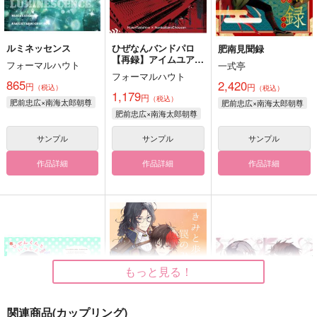
ルミネッセンス
ひぜなんバンドパロ
肥南見聞録
【再録】アイムユアー
フォーマルハウト
一式亭
ズ、ユーアーマイン
フォーマルハウト
865
2,420
円
円
（税込）
（税込）
1,179
円
（税込）
肥前忠広×南海太郎朝尊
肥前忠広×南海太郎朝尊
肥前忠広×南海太郎朝尊
サンプル
サンプル
サンプル
作品詳細
作品詳細
作品詳細
もっと見る！
関連商品(カップリング)