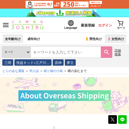
新規登録
ログイン
Language
カート
全年齢向け
成年向け
男性向け
女性向け
詳細
検索
三間
怪盗キッド×江戸川…
原神
夢主
とらのあな通販
同人誌
眠り猫の小箱
曙の染むまで