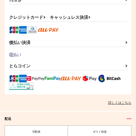
たんぽぽ本丸おせわ係
84weblogBOX vol.1
みちて辿りし道すがら
の肥前くん 其の２
84
まがり未知
MILK PRICE
858
1,729
クレジットカード
キャッシュレス決済
円
円
（税込）
（税込）
787
円
（税込）
陸奥守吉行×肥前忠広
陸奥守吉行×肥前忠広
肥前忠広×女審神者
サンプル
サンプル
サンプル
後払い決済
作品詳細
作品詳細
作品詳細
とらコイン
詳しくはこちら
配送
とびきりうかれもーど
おれのかわいいかわい
宅配便
ポスト投函
い陸奥守