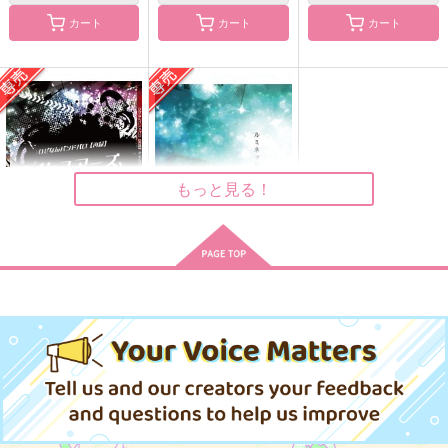
カート
カート
カート
待宵草に朝を乞う
君の胸に僕の欠片を
いつか君が赤い糸を手
繰り寄せたとしても
十五夜堂
慰撫きっちん
猫とはちみつ
440
770
円
円
（税込）
（税込）
550
円
（税込）
南海太郎朝尊×女審神者
南海太郎朝尊×女審神者
肥前忠広×女審神者
サンプル
サンプル
サンプル
もっと見る！
作品詳細
作品詳細
作品詳細
ひぜなんバンドパロ
ルミネッセンス
【再録】アイムユアー
フォーマルハウト
ズ、ユーアーマイン
フォーマルハウト
865
円
専売
（税込）
1,179
円
専売
（税込）
刀剣乱舞
刀剣乱舞
肥前忠広×南海太郎朝尊
肥前忠広×南海太郎朝尊
サンプル
サンプル