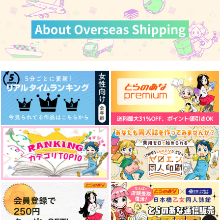
カート
カート
ご飯半分残しておいて
【生ハム本丸】忠誠心
ラインを越えて
2
は胃から
青い心を聞いてくれ
Chocolate jam
5726本丸
550
円
（税込）
715
1,500
円
円
（税込）
（税込）
肥前忠広
山姥切長義×肥前忠広
肥前忠広×女審神者
サンプル
サンプル
サンプル
作品詳細
作品詳細
作品詳細