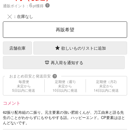
6
通販ポイント：
pt獲得
？
╳
：在庫なし
再販希望
店舗在庫
欲しいものリストに追加
再入荷を通知する
おまとめ目安と発送目安
?
毎度便
定期便（週1)
定期便（月2)
未定から
未定から
未定から
5日以内に発送
10日以内に発送
14日以内に発送
コメント
62振り配布組の二振り。元主要素の強い肥前くんが、刀工由来と語る先
生のことがわからずにもやもやする話。ハッピーエンド。CP要素はほと
んどないです。