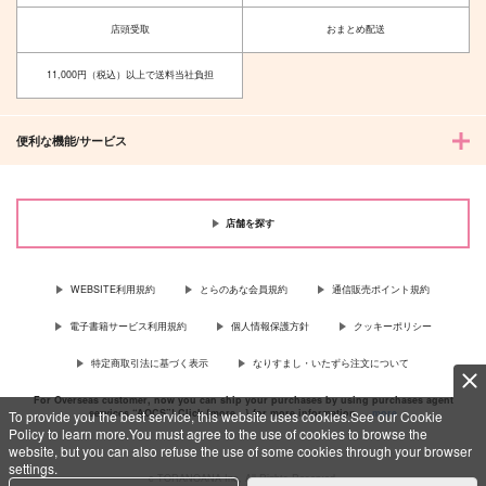
norari
スライムの原料。
店頭受取
おまとめ配送
787
円
（税込）
787
円
（税込）
陸奥守吉行×肥前忠広
11,000円（税込）以上で送料当社負担
陸奥守吉行×肥前忠広
サンプル
サンプル
便利な機能/サービス
作品詳細
作品詳細
店舗を探す
WEBSITE利用規約
とらのあな会員規約
通信販売ポイント規約
電子書籍サービス利用規約
個人情報保護方針
クッキーポリシー
特定商取引法に基づく表示
なりすまし・いたずら注文について
For Overseas customer, now you can ship your purchases by using purchases agent
services “AOCS”! Click {more…} for more information …
more
To provide you the best service, this website uses cookies.See our Cookie
Policy to learn more.You must agree to the use of cookies to browse the
website, but you can also refuse the use of some cookies through your browser
settings.
c TORANOANA Inc, All Rights Reserved.