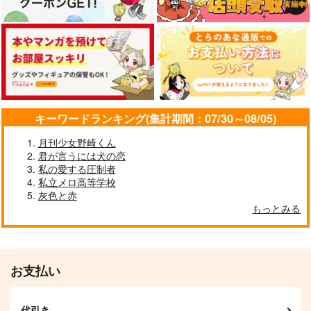
今夜もおんしのいるバ
君呼びて、答待つ
肥前忠広と首に爆弾つ
ーへ
けた審神者の話3
玉の枝
恋ほたる
無限びすけっと
865
円
（税込）
660
944
円
円
（税込）
（税込）
陸奥守吉行×肥前忠広
陸奥守吉行×肥前忠広
肥前忠広×女審神者
サンプル
サンプル
サンプル
キーワードランキング(集計期間：07/30～08/05)
作品詳細
作品詳細
作品詳細
月刊少女野崎くん
君が言うには犬の恋
私の愛する圧制者
私立メロ高等学校
灰色と赤
もっとみる
お支払い
代引き