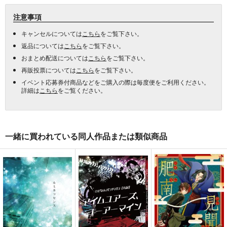
注意事項
キャンセルについては
こちら
をご覧下さい。
返品については
こちら
をご覧下さい。
おまとめ配送については
こちら
をご覧下さい。
再販投票については
こちら
をご覧下さい。
イベント応募券付商品などをご購入の際は毎度便をご利用ください。
詳細は
こちら
をご覧ください。
一緒に買われている同人作品または類似商品