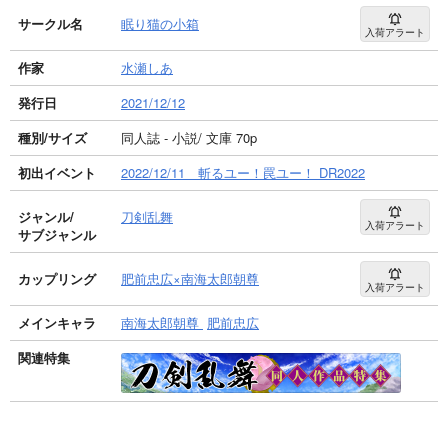
サークル名
眠り猫の小箱
入荷アラート
作家
水瀬しあ
発行日
2021/12/12
種別/サイズ
同人誌 - 小説/ 文庫 70p
初出イベント
2022/12/11 斬るユー！罠ユー！ DR2022
ジャンル/
刀剣乱舞
入荷アラート
サブジャンル
カップリング
肥前忠広×南海太郎朝尊
入荷アラート
メインキャラ
南海太郎朝尊
肥前忠広
関連特集