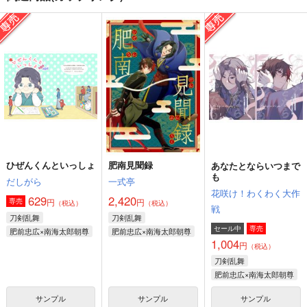
ひぜんくんといっしょ
きみと歩む罠のみち果
あなたとならいつまで
て
も
だしがら
saucepot
花咲け！わくわく大作
629
円
（税込）
戦
605
円
（税込）
肥前忠広×南海太郎朝尊
1,004
南海太郎朝尊×肥前忠広
円
（税込）
肥前忠広×南海太郎朝尊
サンプル
サンプル
サンプル
作品詳細
作品詳細
作品詳細
ひぜんくんといっしょ
肥南見聞録
あなたとならいつまで
も
だしがら
一式亭
花咲け！わくわく大作
629
2,420
円
円
専売
（税込）
（税込）
戦
刀剣乱舞
刀剣乱舞
セール中
専売
肥前忠広×南海太郎朝尊
肥前忠広×南海太郎朝尊
1,004
円
（税込）
刀剣乱舞
肥前忠広×南海太郎朝尊
サンプル
サンプル
サンプル