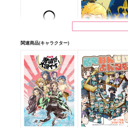
関連商品(キャラクター)
FGOアンブレラマーカー●ガ
mimosa
ラス
黒猫大和
Qwerty
629
円
（税込）
504
円
（税込）
ヴェイン×ランスロット
サンプル
作品詳細
サンプル
作品詳細