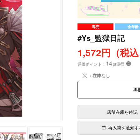
専売
全年齢
#Ys_監獄日記
1,572円（税
14
通販ポイント：
pt獲得
？
╳
：在庫なし
再
店舗在庫
を確認
再入荷を通知す