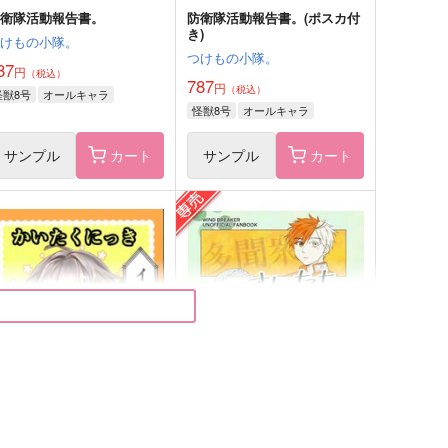
防衛隊活動報告書。
防衛隊活動報告書。(ポスカ付
き)
つけもの小隊。
つけもの小隊。
87
円
（税込）
787
円
（税込）
怪獣8号
オールキャラ
怪獣8号
オールキャラ
サンプル
カート
サンプル
カート
:birth
ナナミンのグルメ日記
かえるまんじゅう
マイナースケール
,857
1,572
円
円
（税込）
（税込）
七海建人
ルイ×主人公
サンプル
作品詳細
サンプル
作品詳細