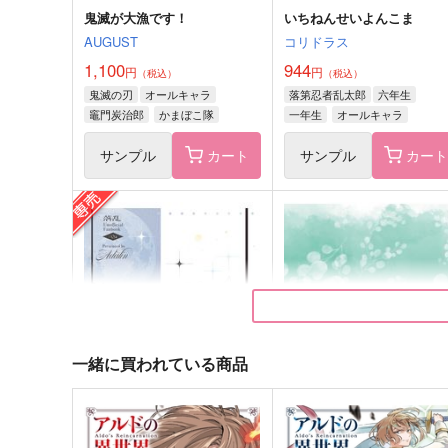
鬼滅が大漁です！
いちねんせいよんこま
AUGUST
コリドラス
1,100
944
円
円
（税込）
（税込）
鬼滅の刃
オールキャラ
落第忍者乱太郎
六年生
竈門炭治郎
かまぼこ隊
一年生
オールキャラ
サンプル
カート
サンプル
カー
二十七人の最期
だって忘れらんないでしょ
ShiroMi
OOOA
550
472
円
円
（税込）
（税込）
山田利吉×土井半助
國神錬介×千切豹馬
一緒に買われている商品
サンプル
作品詳細
サンプル
作品詳細