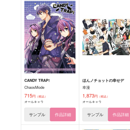
CANDY TRAP!
ほんノチョットの幸せデ
ChaosMode
幸漫
715
1,873
円
円
（税込）
（税込）
オールキャラ
オールキャラ
サンプル
作品詳細
サンプル
作品詳細