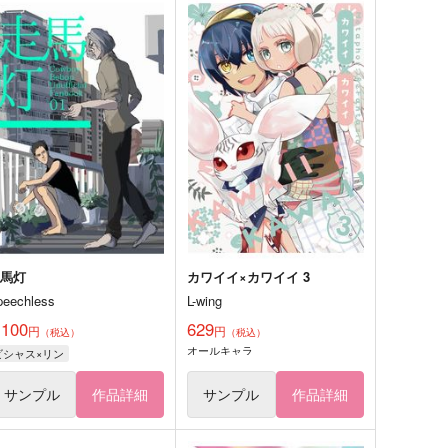
走馬灯
カワイイ×カワイイ 3
peechless
L-wing
,100
629
円
円
（税込）
（税込）
オールキャラ
ビシャス×リン
サンプル
作品詳細
サンプル
作品詳細