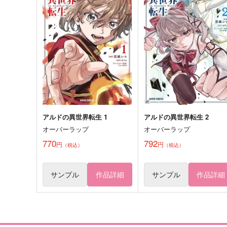
白昼夢
Dream Log '25
Adalin
ぷかぷか薄荷
787
990
円
円
専売
（税込）
（税込）
落第忍者乱太郎
オールキャラ
SAKAMOTO DAYS
女夢主
オールキャラ
サンプル
カート
サンプル
カー
アルドの異世界転生 1
アルドの異世界転生 2
オーバーラップ
オーバーラップ
ぱぺきゅ日記(２)
古い日記2
770
792
円
円
dairy.
玉屋本舗
（税込）
（税込）
350
110
円
円
（税込）
（税込）
丹恒×穹
クロウ×ベナウィ
サンプル
作品詳細
サンプル
作品詳細
サンプル
作品詳細
サンプル
作品詳細