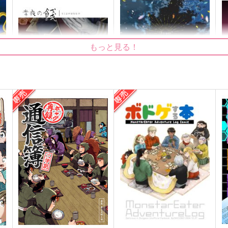
もっと見る！
常夜の餞
”Forger”
怪
ヒメムラサキ
コウドコロ
935
944
7
円
円
（税込）
（税込）
一期一振
オ
ロイド×ヨル
サンプル
作品詳細
サンプル
作品詳細