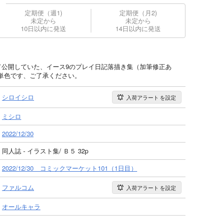
定期便（週1)
定期便（月2)
未定から
未定から
10日以内に発送
14日以内に発送
stle346）にて公開していた、イース9のプレイ日記落描き集（加筆修正あ
単色です、ご了承ください。
シロイシロ
入荷アラート
を設定
ミシロ
2022/12/30
同人誌 - イラスト集/ Ｂ５ 32p
2022/12/30 コミックマーケット101（1日目）
ファルコム
入荷アラート
を設定
オールキャラ