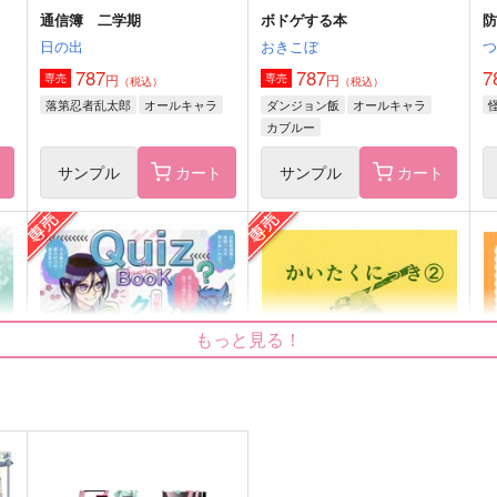
通信簿 二学期
ボドゲする本
日の出
おきこぼ
787
787
7
円
円
専売
専売
（税込）
（税込）
落第忍者乱太郎
オールキャラ
ダンジョン飯
オールキャラ
カブルー
ト
サンプル
カート
サンプル
カート
！
愛のかたち
Tokyo Table Trip
Re
夏宵パレード
ShiroMi
もっと見る！
1,257
787
7
円
円
（税込）
（税込）
赤葦京治×木葉秋紀
山田利吉×土井半助
サンプル
作品詳細
サンプル
作品詳細