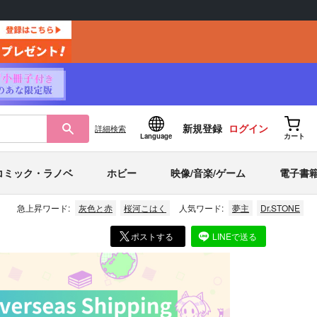
新規登録
ログイン
詳細
検索
Language
カート
コミック・ラノベ
ホビー
映像/音楽/ゲーム
電子書
急上昇ワード:
灰色と赤
桜河こはく
人気ワード:
夢主
Dr.STONE
ポストする
LINEで送る