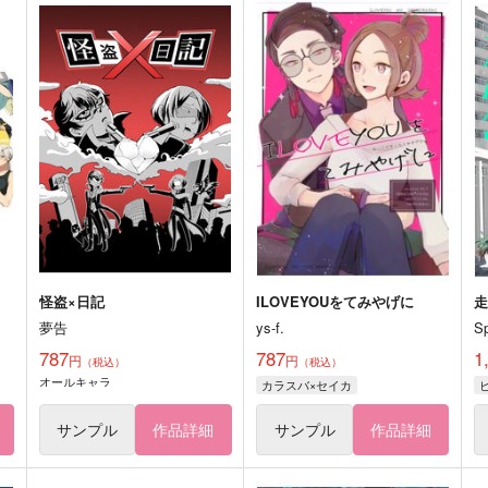
怪盗×日記
ILOVEYOUをてみやげに
夢告
ys-f.
S
787
787
1
円
円
（税込）
（税込）
オールキャラ
カラスバ×セイカ
サンプル
作品詳細
サンプル
作品詳細