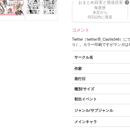
おまとめ目安と発送目安
?
毎度便
未定から
5日以内に発送
コメント
Twitter（twitter/B_Ca
り）。カラー印刷ですがマンガは
サークル名
作家
発行日
種別/サイズ
初出イベント
ジャンル/
サブジャンル
メインキャラ