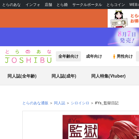
とらのあな
インフォ
店舗
とら婚
サークルポータル
とらコイン
WE
全年齢向け
成年向け
男性向け
同人誌(全年齢)
同人誌(成年)
同人特集(Vtuber)
とらのあな通販
同人誌
シロイシロ
#Ys_監獄日記