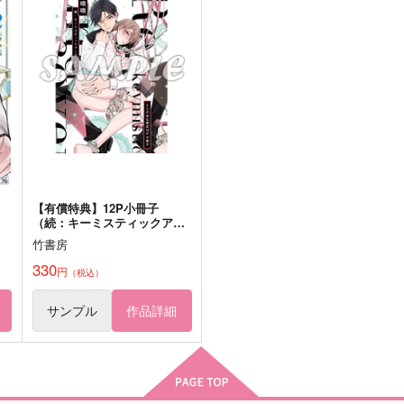
刀剣男士のクイズ本
【表紙紙違い】かいたくにっ
か
き2
集
道草ランプ
ちーむにくきゅう！
1,257
円
専売
（税込）
550
8
円
専売
（税込）
刀剣乱舞
小夜左文字
崩壊：スターレイル
オールキャラ
オールキャラ
穹
ト
サンプル
カート
サンプル
カート
【有償特典】12P小冊子
（続：キーミスティックアン
ダーカバー）
竹書房
330
円
（税込）
サンプル
作品詳細