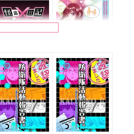
盗×日記 ver.2
DARLING BABY!
夢告
OOOA
70
535
円
円
（税込）
（税込）
ールキャラ
國神錬介×千切豹馬
サンプル
作品詳細
サンプル
作品詳細