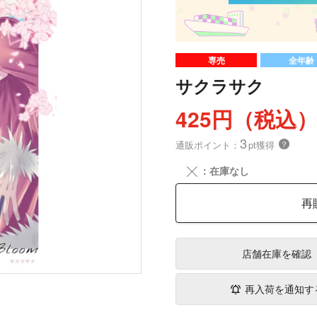
専売
全年齢
サクラサク
425円（税込
3
通販ポイント：
pt獲得
？
╳
：在庫なし
再
店舗在庫
を確認
再入荷を通知す