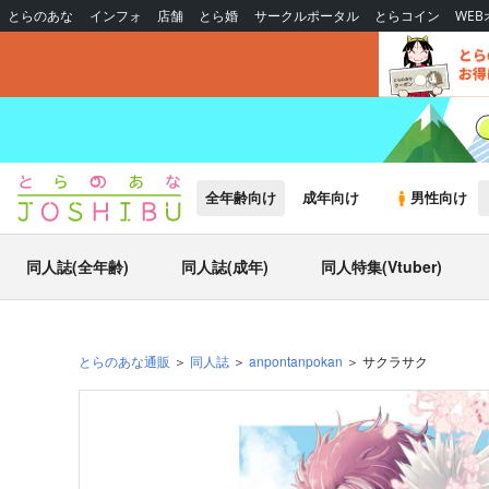
とらのあな
インフォ
店舗
とら婚
サークルポータル
とらコイン
WE
全年齢向け
成年向け
男性向け
同人誌(全年齢)
同人誌(成年)
同人特集(Vtuber)
とらのあな通販
同人誌
anpontanpokan
サクラサク