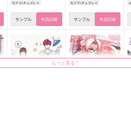
モクマ×チェズレイ
モクマ×チェズレイ
サンプル
作品詳細
サンプル
作品詳細
もっと見る！
転校生はエイリアン
あんたが入れかわったってマ
B
ジ？
toitoitoi
アイス
1,887
9
円
（税込）