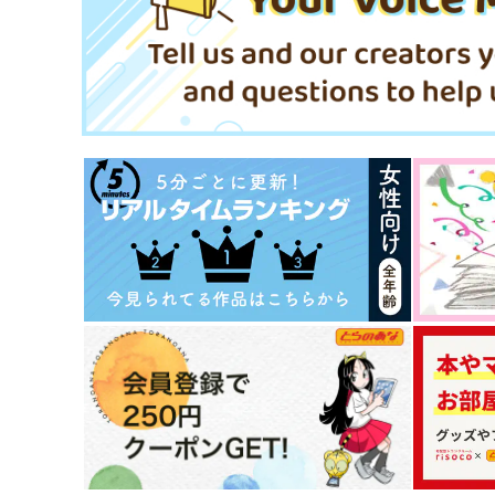
2,357
550
円
円
（税込）
（税込）
アズール・アーシェングロット
ルーク×フロイド
サンプル
作品詳細
サンプル
作品詳細
只今20回転中！
広大無辺の夜明けまで
コメグラ
白鳥座