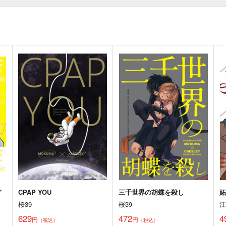
イ
CPAP YOU
三千世界の胡蝶を殺し
桜39
桜39
629
472
4
円
円
（税込）
（税込）