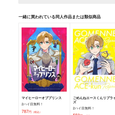
一緒に買われている同人作品または類似商品
マイヒーローオブプリンス
ごめんねエースくんリプラ
ズ
2ハイ目無料！
2ハイ目無料！
787
円
（税込）